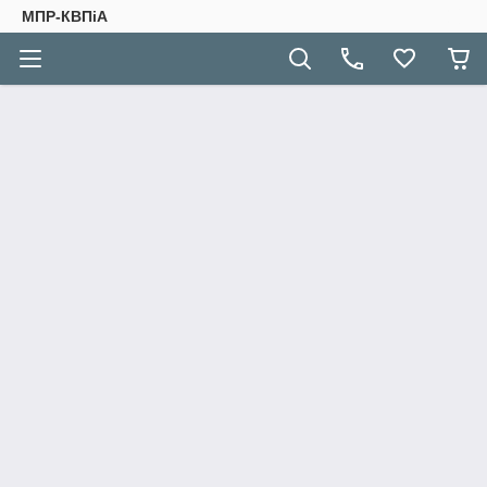
МПР-КВПіА