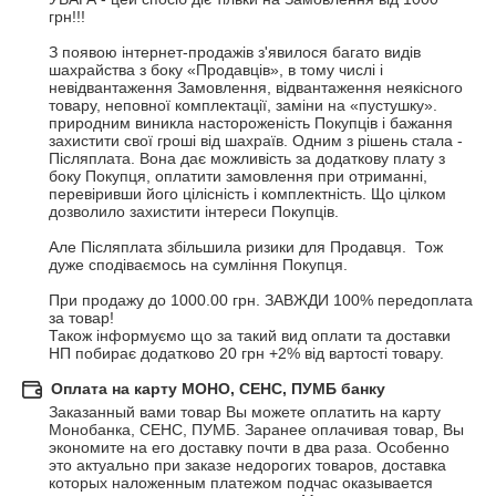
грн!!!

З появою інтернет-продажів з'явилося багато видів 
шахрайства з боку «Продавців», в тому числі і 
невідвантаження Замовлення, відвантаження неякісного 
товару, неповної комплектації, заміни на «пустушку». 
природним виникла настороженість Покупців і бажання 
захистити свої гроші від шахраїв. Одним з рішень стала - 
Післяплата. Вона дає можливість за додаткову плату з 
боку Покупця, оплатити замовлення при отриманні, 
перевіривши його цілісність і комплектність. Що цілком 
дозволило захистити інтереси Покупців. 

Але Післяплата збільшила ризики для Продавця.  Тож 
дуже сподіваємось на сумління Покупця.

При продажу до 1000.00 грн. ЗАВЖДИ 100% передоплата 
за товар!

Також інформуємо що за такий вид оплати та доставки 
НП побирає додатково 20 грн +2% від вартості товару.
Оплата на карту МОНО, СЕНС, ПУМБ банку
Заказанный вами товар Вы можете оплатить на карту 
Монобанка, СЕНС, ПУМБ. Заранее оплачивая товар, Вы 
экономите на его доставку почти в два раза. Особенно 
это актуально при заказе недорогих товаров, доставка 
которых наложенным платежом подчас оказывается 