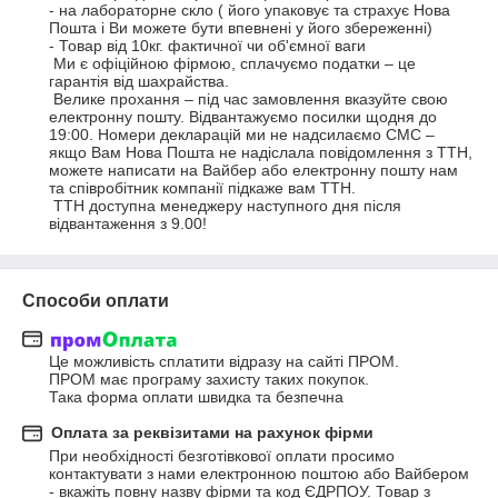
- на лабораторне скло ( його упаковує та страхує Нова 
Пошта і Ви можете бути впевнені у його збереженні)

- Товар від 10кг. фактичної чи об'ємної ваги

 Ми є офіційною фірмою, сплачуємо податки – це 
гарантія від шахрайства. 

 Велике прохання – під час замовлення вказуйте свою 
електронну пошту. Відвантажуємо посилки щодня до 
19:00. Номери декларацій ми не надсилаємо СМС – 
якщо Вам Нова Пошта не надіслала повідомлення з ТТН, 
можете написати на Вайбер або електронну пошту нам 
та співробітник компанії підкаже вам ТТН.

 ТТН доступна менеджеру наступного дня після 
відвантаження з 9.00!
Способи оплати
Це можливість сплатити відразу на сайті ПРОМ.

ПРОМ має програму захисту таких покупок.

Така форма оплати швидка та безпечна
Оплата за реквізитами на рахунок фірми
При необхідності безготівкової оплати просимо 
контактувати з нами електронною поштою або Вайбером 
- вкажіть повну назву фірми та код ЄДРПОУ. Товар з 