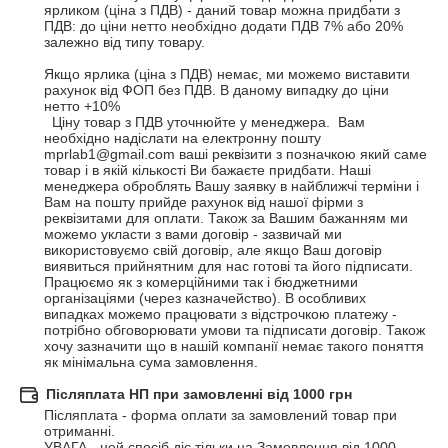
ярликом (ціна з ПДВ) - даний товар можна придбати з 
ПДВ: до ціни нетто необхідно додати ПДВ 7% або 20% 
залежно від типу товару.

Якщо ярлика (ціна з ПДВ) немає, ми можемо виставити 
рахунок від ФОП без ПДВ. В даному випадку до ціни 
нетто +10%

  Ціну товар з ПДВ уточнюйте у менеджера.  Вам 
необхідно надіслати на електронну пошту 
mprlab1@gmail.com ваші реквізити з позначкою який саме 
товар і в якій кількості Ви бажаєте придбати. Наші 
менеджера оброблять Вашу заявку в найближчі терміни і 
Вам на пошту прийде рахунок від нашої фірми з 
реквізитами для оплати. Також за Вашим бажанням ми 
можемо укласти з вами договір - зазвичай ми 
використовуємо свій договір, але якщо Ваш договір 
виявиться прийнятним для нас готові та його підписати. 
Працюємо як з комерційними так і бюджетними 
організаціями (через казначейство). В особливих 
випадках можемо працювати з відстрочкою платежу - 
потрібно обговорювати умови та підписати договір. Також 
хочу зазначити що в нашій компанії немає такого поняття 
як мінімальна сума замовлення.
Післяплата НП при замовленні від 1000 грн
Післяплата - форма оплати за замовлений товар при 
отриманні.

УВАГА - цей спосіб діє тільки на Замовлення від 1000 