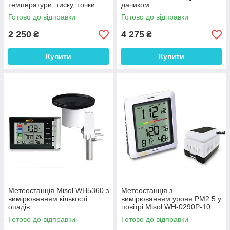
температури, тиску, точки
дачиком
роси і прогноз погоди)
Готово до відправки
Готово до відправки
2 250
4 275
₴
₴
Купити
Купити
Метеостанція Misol WH5360 з
Метеостанція з
вимірюванням кількості
вимірюванням уроня PM2.5 у
опадів
повітрі Misol WH-0290P-10
Готово до відправки
Готово до відправки