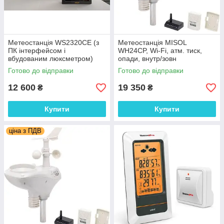
Метеостанція WS2320CE (з
Метеостанція MISOL
ПК інтерфейсом і
WH24CP, Wi-Fi, атм. тиск,
вбудованим люксметром)
опади, внутр/зовн
температура, внутр/зовн
Готово до відправки
Готово до відправки
вологість, освітленість, шв.
вітру
12 600
19 350
₴
₴
Купити
Купити
ціна з ПДВ