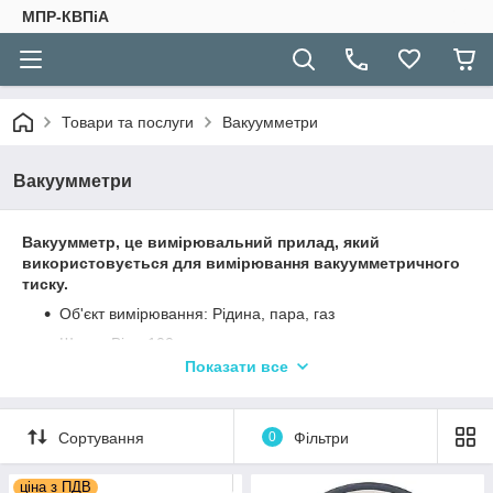
МПР-КВПіА
Товари та послуги
Вакуумметри
Вакуумметри
Вакуумметр, це вимірювальний прилад, який
використовується для вимірювання вакуумметричного
тиску.
Об'єкт вимірювання: Рідина, пара, газ
Шкала Від: -100
Показати все
Шкала До: 0
Одиниця виміру: кПа
Температура експлуатації: Від -40
Сортування
0
Фільтри
Температура експлуатації До: +150
ціна з ПДВ
Одиниця виміру температури експлуатації: ° З