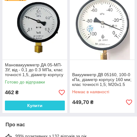
Тип скла: Технічне
Матеріал механізму: Латунь
Вакуумметри використовуються для вимірювання
вакуумметричного тиску неагресивних до мідних сплавів,
рідких і газоподібних середовищ з температурою до 150°C.
Корпус вакуумметрів в стандартному виконанні виготовлений
із сталі, механізм - з латунного сплаву. Принцип дії
заснований на залежності деформації чутливого елемента
від вимірюваного тиску. В якості чутливого елемента
Мановакуумметр ДА 05-МП-
використовується трубка Бурдона. Під впливом вимірюваного
ЗУ, від - 0,1 до 0.3 МПа, клас
тиску вільний кінець трубки переміщається з допомогою
точності 1,5, діаметр корпусу
Вакуумметр ДВ 05160, 100-0
спеціального механізму і обертає стрілку вакуумметрів.
100 мм
кПа, діаметр корпусу 160 мм;
Готово до відправки
клас точності 1,5; М20х1.5
462
Немає в наявності
₴
449,70
₴
Купити
Про нас
99% позитивних з 132 відгуків за рік