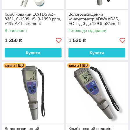
Комбінований EC/TDS AZ-
Вологозахищений
8361, 0-1999 µS, 0-1999 ppm,
кондуктометр ADWA AD35,
±1%. AZ Instrument
EC: від 0 до 199.9 μS/cm; T:
від 0.0 до 60.0°C, АТС,
В наявності
Готово до відправки
автокалібрування
1 350
1 530
₴
₴
Купити
Купити
ціна з ПДВ
ціна з ПДВ
Вологозахищений
Комбінований солемір і