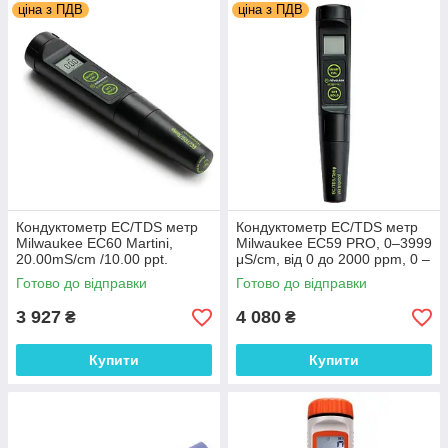
ціна з ПДВ
ціна з ПДВ
Кондуктометр EC/TDS метр
Кондуктометр EC/TDS метр
Milwaukee EC60 Martini,
Milwaukee EC59 PRO, 0–3999
20.00mS/cm /10.00 ppt.
μS/cm, від 0 до 2000 ppm, 0 –
Угорщина
60°C, АТС, Угорщина
Готово до відправки
Готово до відправки
3 927
4 080
₴
₴
Купити
Купити