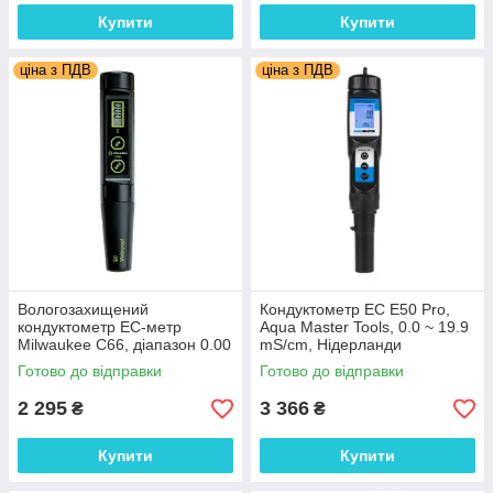
Купити
Купити
ціна з ПДВ
ціна з ПДВ
Вологозахищений
Кондуктометр EC E50 Pro,
кондуктометр ЕС-метр
Aqua Master Tools, 0.0 ~ 19.9
Milwaukee C66, діапазон 0.00
mS/cm, Нідерланди
до 10.00 mS/cm, ±2%, АТС,
Готово до відправки
Готово до відправки
Румунія
2 295
3 366
₴
₴
Купити
Купити