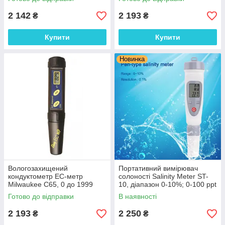
2 142
2 193
₴
₴
Купити
Купити
Новинка
Вологозахищений
Портативний вимірювач
кондуктометр ЕС-метр
солоності Salinity Meter ST-
Milwaukee С65, 0 до 1999
10, діапазон 0-10%; 0-100 ppt
μS/cm, ±2%, ATC, Угорщина
Готово до відправки
В наявності
2 193
2 250
₴
₴