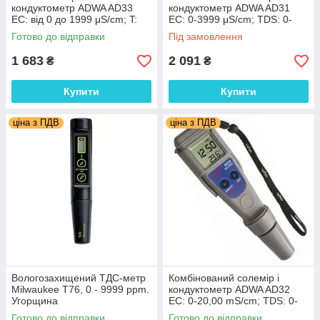
кондуктометр ADWA AD33
кондуктометр ADWA AD31
EC: від 0 до 1999 μS/cm; T:
EC: 0-3999 μS/cm; TDS: 0-
від 0.0 до 60.0°C АТС,
2000 ppm; T: 0.0-60.0°C, АТС,
Готово до відправки
Під замовлення
Румунія
Румунія
1 683
2 091
₴
₴
Купити
Купити
ціна з ПДВ
ціна з ПДВ
Вологозахищений ТДС-метр
Комбінований солемір і
Milwaukee Т76, 0 - 9999 ppm.
кондуктометр ADWA AD32
Угорщина
EC: 0-20,00 mS/cm; TDS: 0-
10,00 ppt; T: 0.0-60.0 °C, ATC
Готово до відправки
Готово до відправки