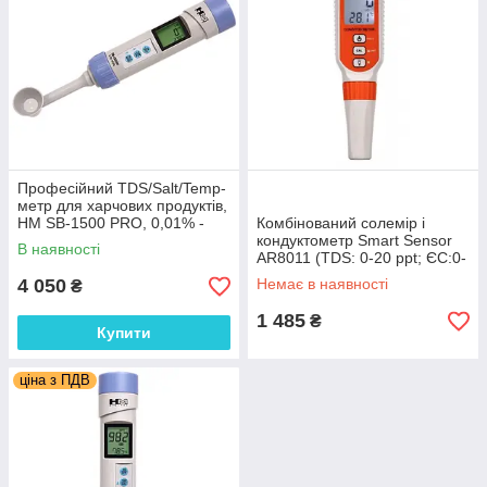
Професійний TDS/Salt/Temp-
метр для харчових продуктів,
HM SB-1500 PRO, 0,01% -
Комбінований солемір і
10,0%, ±1%. U. S. A.
кондуктометр Smart Sensor
В наявності
AR8011 (TDS: 0-20 ppt; ЄС:0-
20mS T: 0 -50, АТС), підсвітка
4 050
Немає в наявності
₴
1 485
₴
Купити
ціна з ПДВ