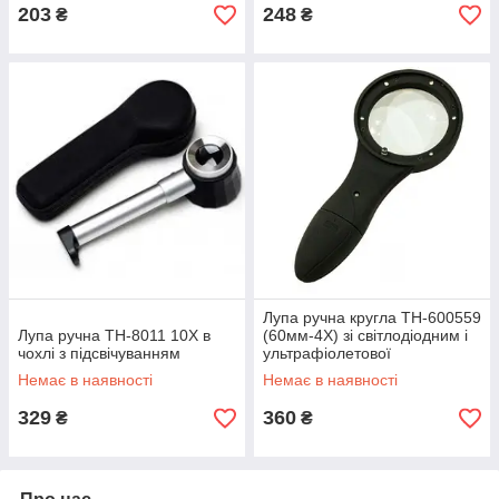
203
248
₴
₴
Лупа ручна кругла TH-600559
Лупа ручна TH-8011 10Х в
(60мм-4Х) зі світлодіодним і
чохлі з підсвічуванням
ультрафіолетової
підсвічуванням
Немає в наявності
Немає в наявності
329
360
₴
₴