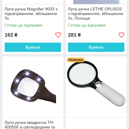
Лупа ручна Magnifier 9033 з
Лупа ручна LETHE OPL0533
підсвічуванням, збільшення
з підсвічуванням, збільшення
3х
3х, Польща
Готово до відправки
Готово до відправки
162
281
₴
₴
Купити
Купити
Новинка
Лупа ручна квадратна TH-
600558 зі світлодіодним та