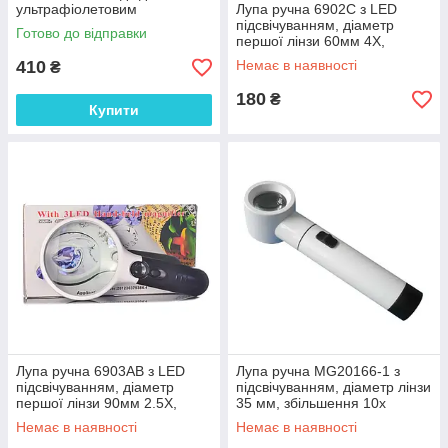
ультрафіолетовим
Лупа ручна 6902C з LED
підсвічуванням, діаметр
підсвічуванням, діаметр
Готово до відправки
60мм, збільшення 3Х
першої лінзи 60мм 4X,
діаметр другої лінзи 22мм
410
Немає в наявності
₴
45X
180
₴
Купити
Лупа ручна 6903AB з LED
Лупа ручна MG20166-1 з
підсвічуванням, діаметр
підсвічуванням, діаметр лінзи
першої лінзи 90мм 2.5X,
35 мм, збільшення 10x
діаметр другої лінзи 22мм
Немає в наявності
Немає в наявності
45X