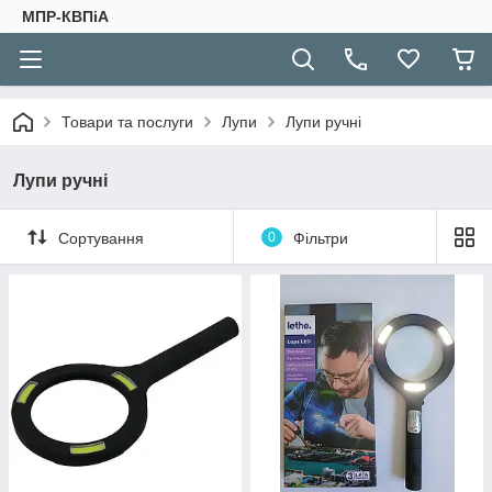
МПР-КВПіА
Товари та послуги
Лупи
Лупи ручні
Лупи ручні
Сортування
0
Фільтри