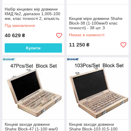
Набір кінцевих мір довжини
КМД №2, діапазон 1,005-100
мм, клас точності 2, кількість
Кінцеві міри довжини Shahe
38 мір, сталь, Україна
Block-38 (1-100мм/0 клас
Під замовлення
точності) - 38 шт. З
сертифікатом про
40 629
Немає в наявності
₴
калібрування
11 250
₴
Купити
Кінцеві заходи довжини
Кінцеві заходи довжини
Shahe Block-47 (1-100 мм/0
Shahe Block-103 (0,5-100