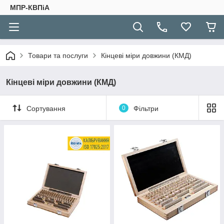
МПР-КВПіА
Товари та послуги
Кінцеві міри довжини (КМД)
Кінцеві міри довжини (КМД)
Сортування
0
Фільтри