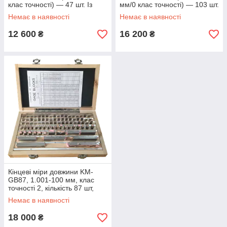
клас точності) — 47 шт. Із
мм/0 клас точності) — 103 шт.
сертифікатом про
Із сертифікатом про
Немає в наявності
Немає в наявності
калібрування
калібрування
12 600
16 200
₴
₴
Кінцеві міри довжини KM-
GB87, 1.001-100 мм, клас
точності 2, кількість 87 шт,
сертифікат про калібрування
Немає в наявності
18 000
₴