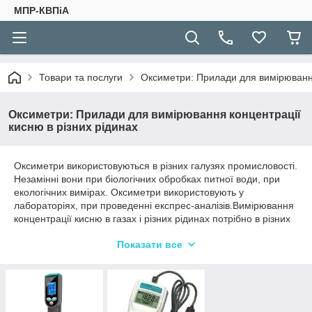
МПР-КВПіА
Товари та послуги
Оксиметри: Прилади для вимірювання
Оксиметри: Прилади для вимірювання концентрації
кисню в різних рідинах
Оксиметри використовуються в різних галузях промисловості.
Незамінні вони при біологічних обробках питної води, при
екологічних вимірах. Оксиметри використовують у
лабораторіях, при проведенні експрес-аналізів.Вимірювання
концентрації кисню в газах і різних рідинах потрібно в різних
галузях: хімічної, фармацевтичної, нафтохімічної,
Показати все
нафтопереробної, харчової та ін Якщо застосовують будь
біотехнології, обов'язково потрібно знати кількість
розчиненого кисню.
Розчинений кисень не збігається з киснем, що міститься в
молекулі води. Кисень проникає у воду за рахунок дифузії з