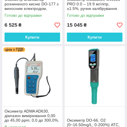
розчиненого кисню DO-177 з
PRO 0.0 – 19.9 мг/літр,
виносним електродом,
±1.5%, ручне калібрування.
діапазон DO: 0~199.9% /
Угорщина
Готово до відправки
Готово до відправки
0~20мг/л; Temp: 0°C~50°C.
ATC
6 525
15 045
₴
₴
Купити
Купити
ціна з ПДВ
Оксиметр ADWA AD630,
діапазон вимірювання 0,00
до 45,00 ppm; 0,0 до 300,0%,
Оксиметр DO-66, О2
Угорщина
(0~16.50mg/L; 0-200%) АТС,