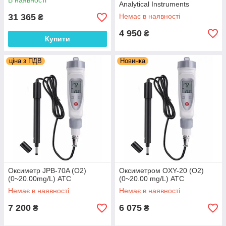
В наявності
Analytical Instruments
31 365
Немає в наявності
₴
4 950
₴
Купити
ціна з ПДВ
Новинка
Кількість розчиненого кисню у воді може залежати від
температури (більше кисню в холодній воді), тиску (більше
кисню розчиниться у воді при більшому тиску) і солоності
(більше кисню у воді низької солоності). Розпад органічного
матеріалу у воді, викликаний або хімічними процесами, або
дією мікробів у неочищених стічних водах, або мертвою
рослинністю може серйозно знизити концентрацію
розчиненого кисню. «Відпрацьована» вода, що скидається у
відкриті джерела після охолодження обладнання на
виробництвах або електростанціях, підвищує температуру
води і знижує вміст кисню.
Оксиметр JPB-70A (О2)
Оксиметром OXY-20 (О2)
(0~20.00mg/L) АТС
(0~20.00 mg/L) АТС
Немає в наявності
Немає в наявності
7 200
6 075
₴
₴