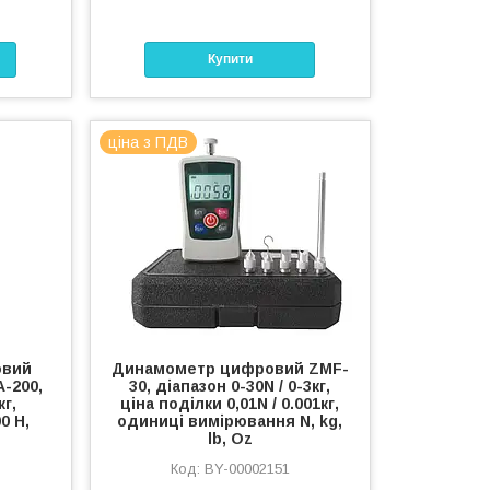
Купити
ціна з ПДВ
овий
Динамометр цифровий ZMF-
-200,
30, діапазон 0-30N / 0-3кг,
кг,
ціна поділки 0,01N / 0.001кг,
0 H,
одиниці вимірювання N, kg,
lb, Oz
BY-00002151