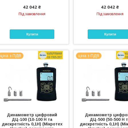
42 042 ₴
42 042 ₴
Під замовлення
Під замовлення
Купити
Купити
ціна з ПДВ
ціна з ПДВ
Динамометр цифровий
Динамометр цифро
ДЦ-100 (10-100 Н та
ДЦ-500 (50-500 Н 
дискретність 0,1Н) (Мікротех
дискретність 0,1Н) (Мі