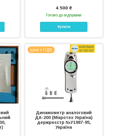
4 500 ₴
Готово до відправки
Купити
ціна з ПДВ
овий
Динамометр аналоговий
льний
ДА-200 (Мікротех Україна)
00,
держреєстр №У1987-95,
г)
Україна