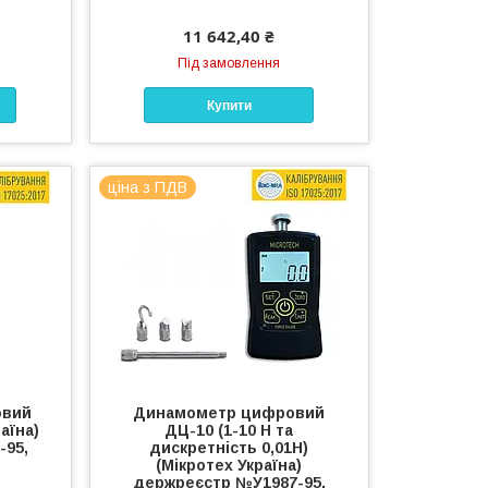
11 642,40 ₴
Під замовлення
Купити
ціна з ПДВ
овий
Динамометр цифровий
аїна)
ДЦ-10 (1-10 Н та
-95,
дискретність 0,01Н)
(Мікротех Україна)
держреєстр №У1987-95,