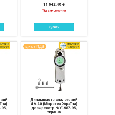
11 642,40 ₴
Під замовлення
Купити
ціна з ПДВ
овий
Динамометр аналоговий
їна)
ДА-10 (Мікротех Україна)
-95,
держреєстр №У1987-95,
Україна