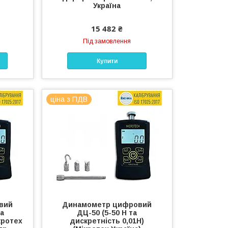
Україна
15 482 ₴
Під замовлення
Купити
ціна з ПДВ
вий
Динамометр цифровий
та
ДЦ-50 (5-50 Н та
кротех
дискретність 0,01Н)