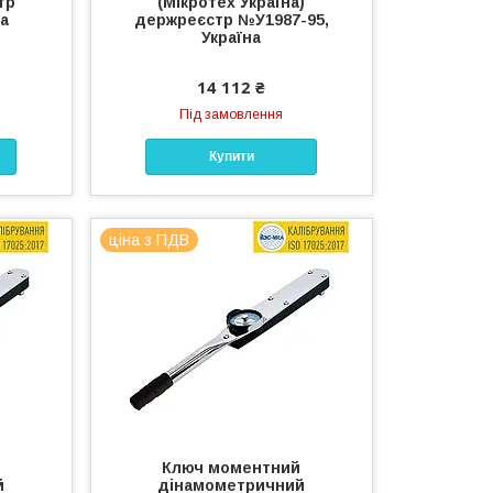
тр
(Мікротех Україна)
на
держреєстр №У1987-95,
Україна
14 112 ₴
Під замовлення
Купити
ціна з ПДВ
й
Ключ моментний
й
дінамометричний