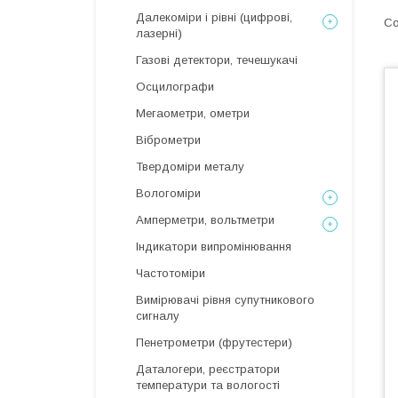
Далекоміри і рівні (цифрові,
лазерні)
Газові детектори, течешукачі
Осцилографи
Мегаометри, ометри
Віброметри
Твердоміри металу
Вологоміри
Амперметри, вольтметри
Індикатори випромінювання
Частотоміри
Вимірювачі рівня супутникового
сигналу
Пенетрометри (фрутестери)
Даталогери, реєстратори
температури та вологості