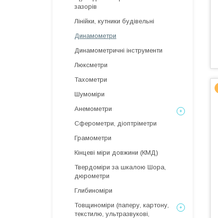
зазорів
Лінійки, кутники будівельні
Динамометри
Динамометричні інструменти
Люксметри
Тахометри
Шумоміри
Анемометри
Сферометри, діоптріметри
Грамометри
Кінцеві міри довжини (КМД)
Твердоміри за шкалою Шора,
дюрометри
Глибиноміри
Товщиноміри (паперу, картону,
текстилю, ультразвукові,