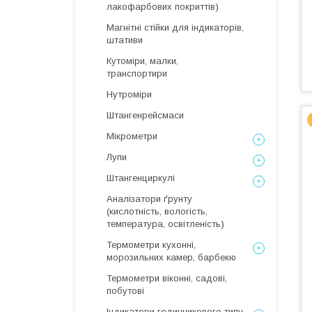
лакофарбових покриттів)
Магнітні стійки для індикаторів,
штативи
Кутоміри, малки,
транспортири
Нутроміри
Штангенрейсмаси
Мікрометри
Лупи
Штангенциркулі
Аналізатори ґрунту
(кислотність, вологість,
температура, освітленість)
Термометри кухонні,
морозильних камер, барбекю
Термометри віконні, садові,
побутові
Індикатори годинникового типу