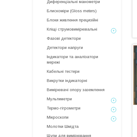
Диференціальні манометри
Блискоміри (Gloss meters)
Блоки живлення прецизійні
Кліщі струмовимірювальні
Фазові детектори
Детектори напруги
Індикатори та аналізатори
мережі
Кабельні тестери
Викрутки індикаторні
Вимірювачі опору заземлення
Мультиметри
Термо-гігрометри
Мікроскопи
Молотки Шмідта
Щупи для вимірювання