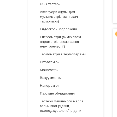
USB тестери
Аксесуари (щупи для
мультиметрів, затискачі,
термопари)
Ендоскопи, бороскопи
Енергометри (вимірювачі
параметрів споживання
електроенергії)
Термометри з термопарами
Нітратоміри
Манометри
Вакуумметри
Напороміри
Паяльне обладнання
Тестери машинного масла,
гальмівної рідини,
охолоджувальної рідини