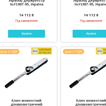
Україна) держреєстр
Україна) держреєс
№У1987-95, Україна
№У1987-95, Украї
14 112 ₴
14 112 ₴
Під замовлення
Під замовлення
Купити
Купити
ціна з ПДВ
ціна з ПДВ
Ключ моментний
Ключ моментни
дінамометричний
дінамометрични