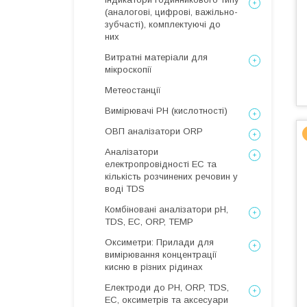
(аналогові, цифрові, важільно-
зубчасті), комплектуючі до
них
Витратні матеріали для
мікроскопії
Метеостанції
Вимірювачі РН (кислотності)
ОВП аналізатори ORP
Аналізатори
електропровідності EC та
кількість розчинених речовин у
воді TDS
Комбіновані аналізатори pH,
TDS, EC, ORP, TEMP
Оксиметри: Прилади для
вимірювання концентрації
кисню в різних рідинах
Електроди до PH, ORP, TDS,
EC, оксиметрів та аксесуари