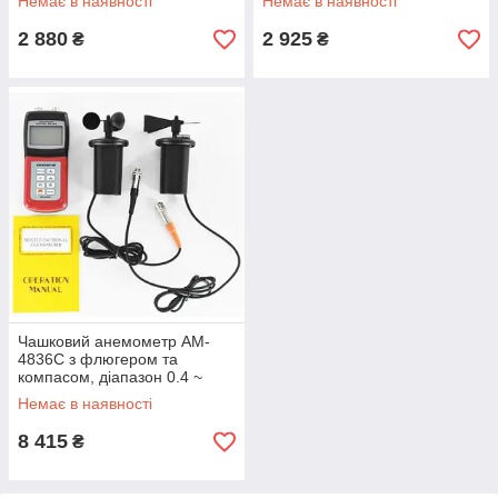
Немає в наявності
Немає в наявності
2 880
2 925
₴
₴
Чашковий анемометр AM-
4836C з флюгером та
компасом, діапазон 0.4 ~
45.0м/с
Немає в наявності
8 415
₴