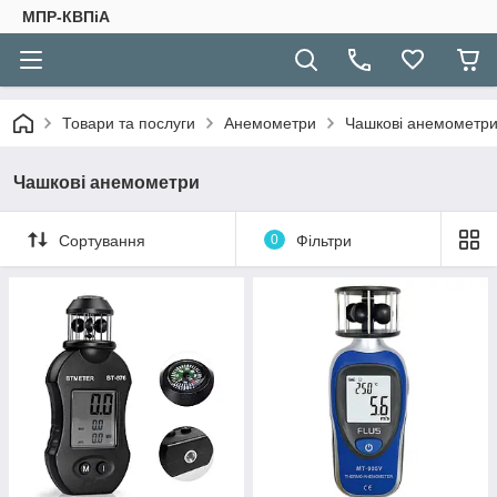
МПР-КВПіА
Товари та послуги
Анемометри
Чашкові анемометр
Чашкові анемометри
Сортування
0
Фільтри