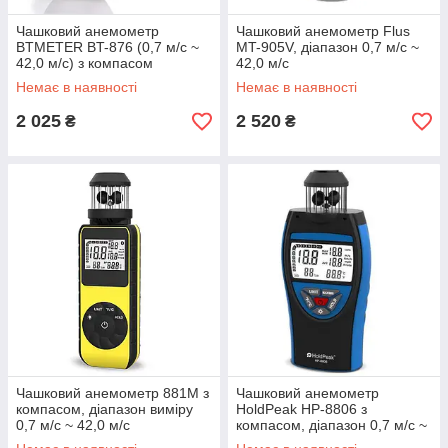
Чашковий анемометр
Чашковий анемометр Flus
BTMETER BT-876 (0,7 м/с ~
MT-905V, діапазон 0,7 м/с ~
42,0 м/с) з компасом
42,0 м/с
Немає в наявності
Немає в наявності
2 025
2 520
₴
₴
Чашковий анемометр 881M з
Чашковий анемометр
компасом, діапазон виміру
HoldPeak HP-8806 з
0,7 м/с ~ 42,0 м/с
компасом, діапазон 0,7 м/с ~
42,0 м/с