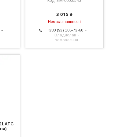
ЛМ-00002743
3 015 ₴
Немає в наявності
+380 (93) 106-73-60
Владислав -
замовлення
01 ATC
ина)