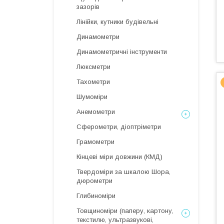
зазорів
Лінійки, кутники будівельні
Динамометри
Динамометричні інструменти
Люксметри
Тахометри
Шумоміри
Анемометри
Сферометри, діоптріметри
Грамометри
Кінцеві міри довжини (КМД)
Твердоміри за шкалою Шора,
дюрометри
Глибиноміри
Товщиноміри (паперу, картону,
текстилю, ультразвукові,