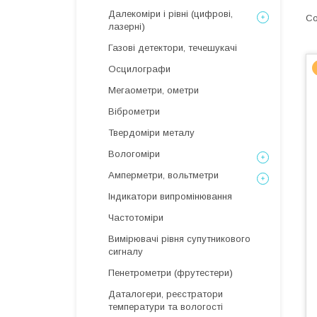
Далекоміри і рівні (цифрові,
лазерні)
Газові детектори, течешукачі
Осцилографи
Мегаометри, ометри
Віброметри
Твердоміри металу
Вологоміри
Амперметри, вольтметри
Індикатори випромінювання
Частотоміри
Вимірювачі рівня супутникового
сигналу
Пенетрометри (фрутестери)
Даталогери, реєстратори
температури та вологості