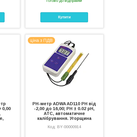
Готово до відправки
Купити
ціна з ПДВ
етр
РН-метр ADWA AD110 РН від
 0,00
-2,00 до 16,00; РН ± 0.02 pH,
,
АТС, автоматичне
е,
калібрування. Угорщина
BY-00000914