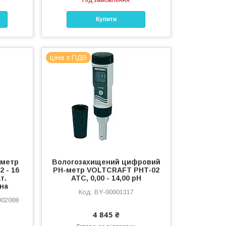
Під замовлення
Купити
ціна з ПДВ
-метр
Вологозахищений цифровий
2 - 16
PH-метр VOLTCRAFT PHT-02
т.
ATC, 0,00 - 14,00 pH
ина
BY-00001317
002088
4 845 ₴