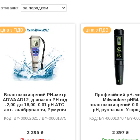
ціна з ПДВ
ціна з ПДВ
Вологозахищений РН-метр
Професійний pH-м
ADWA AD12, діапазон РН від
Milwaukee pH54
-2,00 до 16,00; 0.01 pH АТС,
вологозахищений 0.0 -
авт. калібрування, Румунія
pH, ручна кал. Угор
BY-00002021 / BY-00001375
BY-00001370 / BY-00
2 295 ₴
2 397 ₴