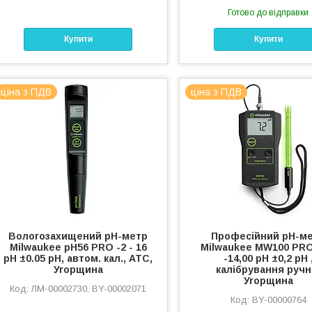
Готово до відправки
Купити
Купити
ціна з ПДВ
ціна з ПДВ
Вологозахищений pH-метр
Професійний pH-м
Milwaukee pH56 PRO -2 - 16
Milwaukee MW100 PRO
pH ±0.05 pH, автом. кал., АТС,
-14,00 pH ±0,2 pH 
Угорщина
калібрування ручн
Угорщина
ЛМ-00002730, BY-00002071
BY-00000764