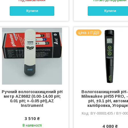
Під замовлення
Готово до відправки
Купити
Купити
ціна з ПДВ
Ручний вологозахищений pH
Вологозахищений pH
метр AZ8682 (0.00-14.00 рН;
Milwaukee pH55 PRO, -
0.01 рН; +-0.05 рН),AZ
pH, ±0.1 pH, автома
Instrument
калібровка, Угорщ
BY-00001435 / BY-00
3 510 ₴
4 080 ₴
В наявності