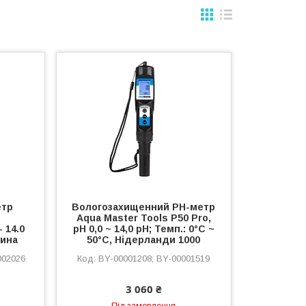
етр
Вологозахищенний PH-метр
Aqua Master Tools P50 Pro,
 14.0
рН 0,0 ~ 14,0 рН; Темп.: 0°C ~
щина
50°C, Нідерланди 1000
002026
BY-00001208; BY-00001519
3 060 ₴