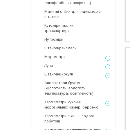
лакофарбових покриттів)
Магнітні стійки для індикаторів,
штативи
Кутоміри, малки,
транспортири
Нутроміри
Штангенрейсмаси
Мікрометри
Лупи
Штангенциркулі
Аналізатори ґрунту
(кислотність, вологість,
температура, освітленість)
Термометри кухонні,
морозильних камер, барбекю
Термометри віконні, садові,
побутові
Індикатори годинникового типу