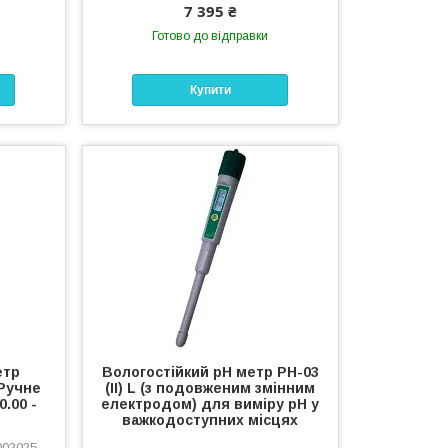
7 395 ₴
Готово до відправки
Купити
етр
Вологостійкий pH метр PH-03
Ручне
(II) L (з подовженим змінним
0.00 -
електродом) для виміру рН у
важкодоступних місцях
002025