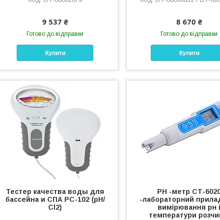
9 537 ₴
8 670 ₴
Готово до відправки
Готово до відправки
Купити
Купити
Тестер качества воды для
РН -метр СТ-602
бассейна и СПА РС-102 (рН/
-лабораторний прила
Сl2)
вимірювання рн 
температури розчи