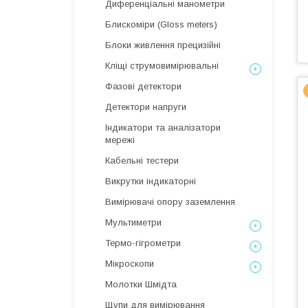
Диференціальні манометри
Блискоміри (Gloss meters)
Блоки живлення прецизійні
Кліщі струмовимірювальні
Фазові детектори
Детектори напруги
Індикатори та аналізатори
мережі
Кабельні тестери
Викрутки індикаторні
Вимірювачі опору заземлення
Мультиметри
Термо-гігрометри
Мікроскопи
Молотки Шмідта
Щупи для вимірювання