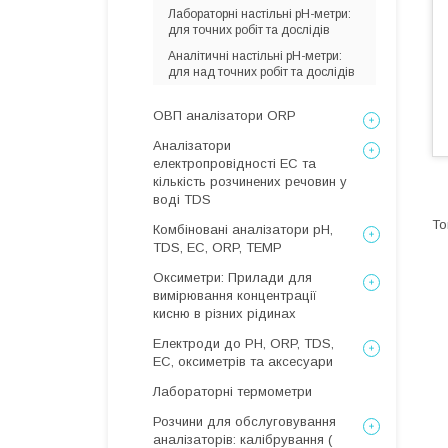
Лабораторні настільні pH-метри:
для точних робіт та дослідів
Аналітичні настільні pH-метри:
для над точних робіт та дослідів
ОВП аналізатори ORP
Аналізатори
електропровідності EC та
кількість розчинених речовин у
воді TDS
Комбіновані аналізатори pH,
TDS, EC, ORP, TEMP
Оксиметри: Прилади для
вимірювання концентрації
кисню в різних рідинах
Електроди до PH, ORP, TDS,
EC, оксиметрів та аксесуари
Лабораторні термометри
Розчини для обслуговування
аналізаторів: калібрування (