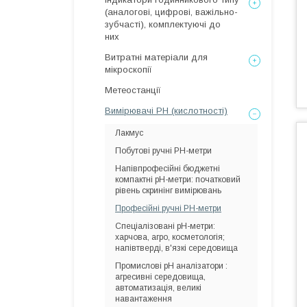
(аналогові, цифрові, важільно-
зубчасті), комплектуючі до
них
Витратні матеріали для
мікроскопії
Метеостанції
Вимірювачі РН (кислотності)
Лакмус
Побутові ручні РН-метри
Напівпрофесійні бюджетні
компактні pH-метри: початковий
рівень скринінг вимірювань
Професійні ручні РН-метри
Спеціалізовані pH-метри:
харчова, агро, косметологія;
напівтверді, в'язкі середовища
Промислові рН аналізатори :
агресивні середовища,
автоматизація, великі
навантаження