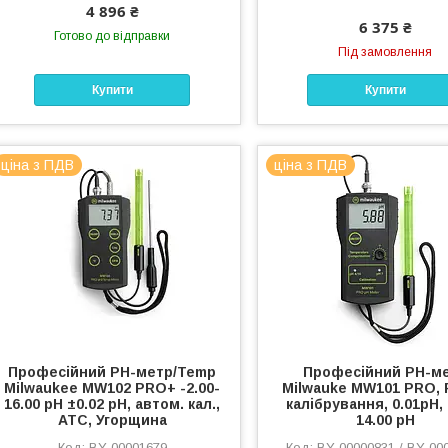
4 896 ₴
6 375 ₴
Готово до відправки
Під замовлення
Купити
Купити
ціна з ПДВ
ціна з ПДВ
Професійний PH-метр/Temp
Професійний PH-м
Milwaukee MW102 PRO+ -2.00-
Milwauke MW101 PRO, 
16.00 pH ±0.02 pH, автом. кал.,
калібрування, 0.01pH, 
АТС, Угорщина
14.00 pH
BY-00001679
BY-00000831 / BY-00