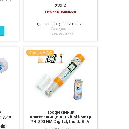
999 ₴
Немає в наявності
+380 (93) 106-73-60
Владислав -
замовлення
Цена с НДС
0
Професійний
д для
влагозащищеннный рН-метр
і
PH-200 HM Digital, Inc U. S. A.
нів