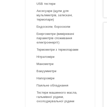
USB тестери
Аксесуари (щупи для
мультиметрів, затискачі,
термопари)
Ендоскопи, бороскопи
Енергометри (вимірювачі
параметрів споживання
електроенергії)
Термометри з термопарами
Нітратоміри
Манометри
Вакуумметри
Напороміри
Паяльне обладнання
Тестери машинного масла,
гальмівної рідини,
охолоджувальної рідини