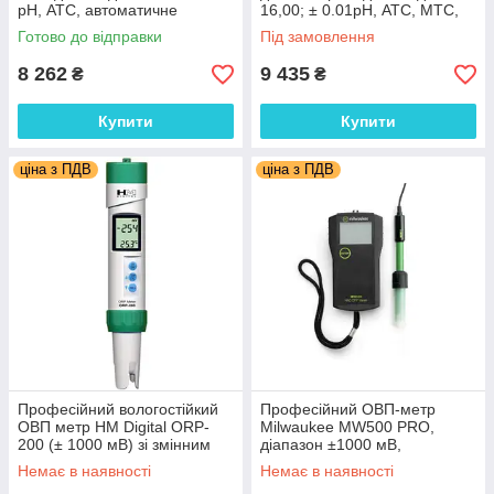
pH, АТС, автоматичне
16,00; ± 0.01pH, АТС, МТС,
калібрування. Угорщина
автоматичне калібрування.
Готово до відправки
Під замовлення
Румунія
8 262
9 435
₴
₴
Купити
Купити
ціна з ПДВ
ціна з ПДВ
Професійний вологостійкий
Професійний ОВП-метр
ОВП метр HM Digital ORP-
Milwaukee MW500 PRO,
200 (± 1000 мВ) зі змінним
діапазон ±1000 мВ,
електродом, термометром,
Угорщина-Румунія
Немає в наявності
Немає в наявності
АТС