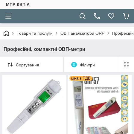
МПР-КВПіА
Товари та послуги
ОВП аналізатори ORP
Професійні
Професійні, компактні ОВП-метри
Сортування
0
Фільтри
ціна з ПДВ