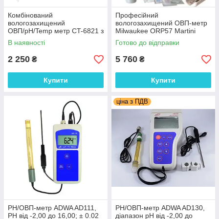
Комбінований
Професійний
вологозахищений
вологозахищений ОВП-метр
ОВП/pH/Temp метр CT-6821 з
Milwaukee ORP57 Martini
термометром, змінним
±1000 mV; ±2 mV
В наявності
Готово до відправки
електродом, АТС
2 250
5 760
₴
₴
Купити
Купити
ціна з ПДВ
PН/ОВП-метр ADWA AD111,
РН/ОВП-метр ADWA AD130,
РН від -2,00 до 16,00; ± 0.02
діапазон рН від -2,00 до