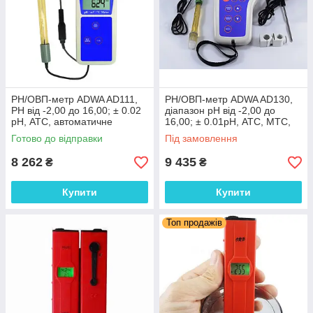
PН/ОВП-метр ADWA AD111,
РН/ОВП-метр ADWA AD130,
РН від -2,00 до 16,00; ± 0.02
діапазон рН від -2,00 до
pH, АТС, автоматичне
16,00; ± 0.01pH, АТС, МТС,
калібрування. Угорщина
автоматичне калібрування.
Готово до відправки
Під замовлення
Румунія
8 262
9 435
₴
₴
Купити
Купити
Топ продажів