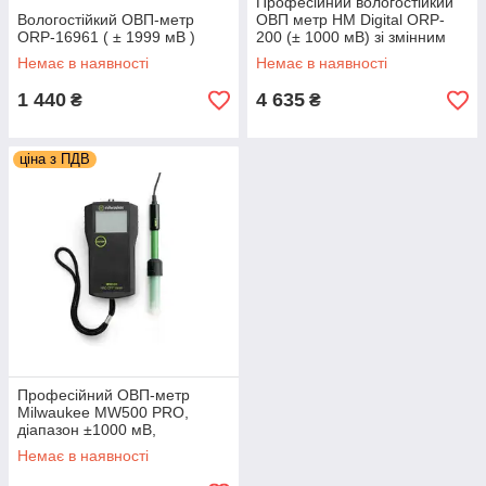
Професійний вологостійкий
Вологостійкий ОВП-метр
ОВП метр HM Digital ORP-
ORP-16961 ( ± 1999 мВ )
200 (± 1000 мВ) зі змінним
електродом, термометром,
Немає в наявності
Немає в наявності
АТС
1 440
4 635
₴
₴
ціна з ПДВ
Професійний ОВП-метр
Milwaukee MW500 PRO,
діапазон ±1000 мВ,
Угорщина-Румунія
Немає в наявності