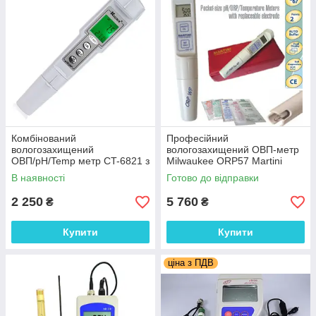
Комбінований
Професійний
вологозахищений
вологозахищений ОВП-метр
ОВП/pH/Temp метр CT-6821 з
Milwaukee ORP57 Martini
термометром, змінним
±1000 mV; ±2 mV
В наявності
Готово до відправки
електродом, АТС
2 250
5 760
₴
₴
Купити
Купити
ціна з ПДВ