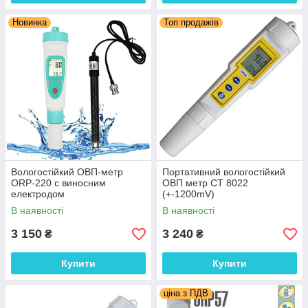
Новинка
Топ продажів
Вологостійкий ОВП-метр
Портативний вологостійкий
ORP-220 c виносним
ОВП метр СТ 8022
електродом
(+-1200mV)
В наявності
В наявності
3 150
3 240
₴
₴
Купити
Купити
ціна з ПДВ