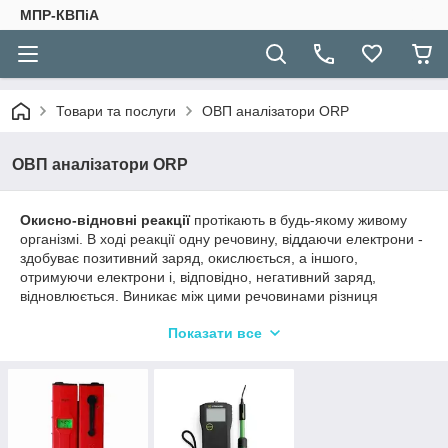
МПР-КВПіА
Товари та послуги
ОВП аналізатори ORP
ОВП аналізатори ORP
Окисно-відновні реакції
протікають в будь-якому живому
організмі. В ході реакції одну речовину, віддаючи електрони -
здобуває позитивний заряд, окислюється, а іншого,
отримуючи електрони і, відповідно, негативний заряд,
відновлюється. Виникає між цими речовинами різниця
потенціалів і називається окислювально-відновним
Показати все
потенціалом (ОВП або редокс-потенціал).
ОВП зазвичай позначається як Eh і виражається в
милливольтах (mV). Значення ОВП для кожної
окислювально-відновної реакції може мати як додатне, так і
від'ємне значення і дозволяє робити певні висновки про
хімічний склад води.Зазвичай ОВП організму людини