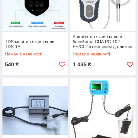
Аналізатор якості води в
TDS-монітор якості води
басейні та СПА РС-102
TDS-1A
PH/CL2 з виносним датчиком
(хлорометр/PH метр)
Немає в наявності
Немає в наявності
540
1 035
₴
₴