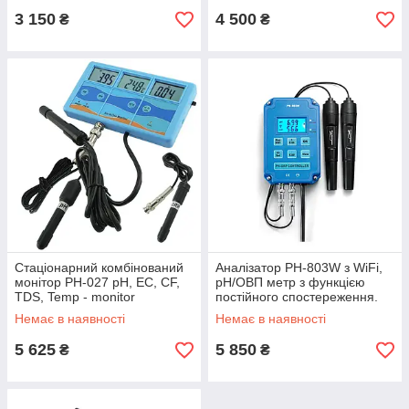
3 150
4 500
₴
₴
Стаціонарний комбінований
Аналізатор PH-803W з WiFi,
монітор РН-027 pH, EC, CF,
рН/ОВП метр з функцією
TDS, Temp - monitor
постійного спостереження.
Китай
Немає в наявності
Немає в наявності
5 625
5 850
₴
₴