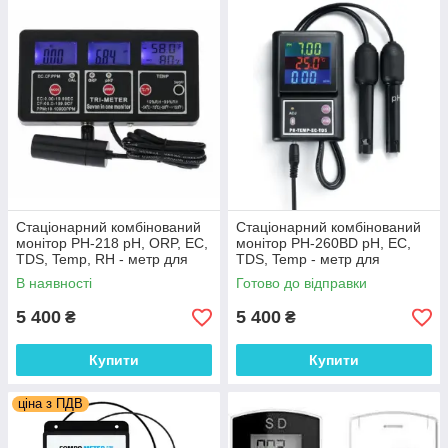
Стаціонарний комбінований
Стаціонарний комбінований
монітор РН-218 pH, ORP, EC,
монітор РН-260BD pH, EC,
TDS, Temp, RH - метр для
TDS, Temp - метр для
акваріума
акваріума (Bluetooth)
В наявності
Готово до відправки
5 400
5 400
₴
₴
Купити
Купити
ціна з ПДВ