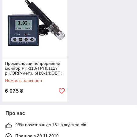
Промисловий непреривний
монітор PH-110/TPH01127
pH/ORP-метр, рН:0-14;ОВП:
±1900mV;±0.02рН,±1mV.
Немає в наявності
Китай
6 075
₴
Про нас
99% позитивних з 131 відгука за рік
Працює з 29.11.2010