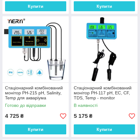
Купити
Купити
Стаціонарний комбінований
Стаціонарний комбінований
монітор РН-215 pH, Salinity,
монітор РН-117 pH, EC, CF,
Temp для акваріума
TDS, Temp - monitor
Готово до відправки
В наявності
4 725
5 175
₴
₴
Купити
Купити