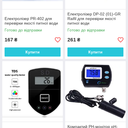
Електролізер DP-02 (01)-GR
Електролізер PR-402 для
Raifil для перевірки якості
перевірки якості питної води
питної води
Готово до відправки
Готово до відправки
167
261
₴
₴
Купити
Купити
Компактий PH-монітор pH-