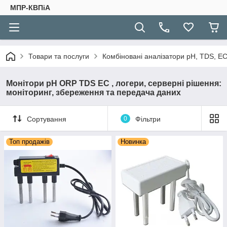
МПР-КВПіА
Товари та послуги
Комбіновані аналізатори pH, TDS, E
Монітори рН ORP TDS EC , логери, серверні рішення:
моніторинг, збереження та передача даних
Сортування
0
Фільтри
Топ продажів
Новинка