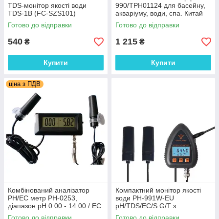
TDS-монітор якості води
990/TPH01124 для басейну,
TDS-1В (FC-SZS101)
акваріуму, води, спа. Китай
Готово до відправки
Готово до відправки
540
1 215
₴
₴
Купити
Купити
ціна з ПДВ
Комбінований аналізатор
Компактний монітор якості
PH/EC метр PH-0253,
води PH-991W-EU
діапазон pH 0.00 - 14.00 / EC
pH/TDS/EC/S.G/Т з
0.00 - 19.99 мСм/см
функціями запису даних,
Готово до відправки
Готово до відправки