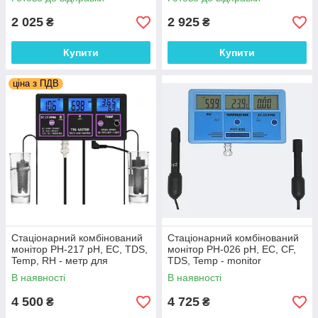
виносними електродами.
Китай
2 025
2 925
₴
₴
Купити
Купити
ціна з ПДВ
Стаціонарний комбінований
Стаціонарний комбінований
монітор РН-217 pH, EC, TDS,
монітор РН-026 pH, EC, CF,
Temp, RH - метр для
TDS, Temp - monitor
акваріума
В наявності
В наявності
4 500
4 725
₴
₴