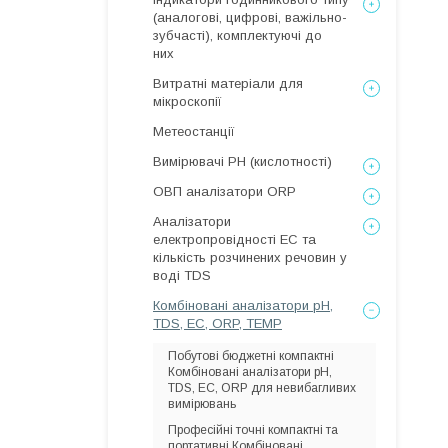
(аналогові, цифрові, важільно-
зубчасті), комплектуючі до
них
Витратні матеріали для
мікроскопії
Метеостанції
Вимірювачі РН (кислотності)
ОВП аналізатори ORP
Аналізатори
електропровідності EC та
кількість розчинених речовин у
воді TDS
Комбіновані аналізатори pH,
TDS, EC, ORP, TEMP
Побутові бюджетні компактні
Комбіновані аналізатори pH,
TDS, EC, ORP для невибагливих
вимірювань
Професійні точні компактні та
портативні Комбіновані