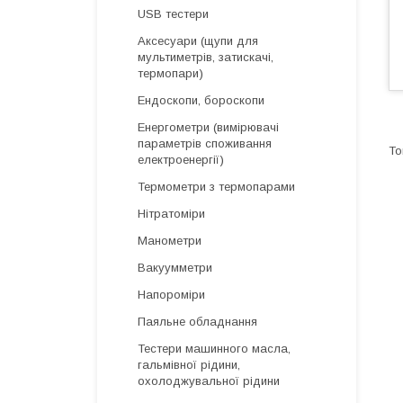
USB тестери
Аксесуари (щупи для
мультиметрів, затискачі,
термопари)
Ендоскопи, бороскопи
Енергометри (вимірювачі
параметрів споживання
електроенергії)
Термометри з термопарами
Нітратоміри
Манометри
Вакуумметри
Напороміри
Паяльне обладнання
Тестери машинного масла,
гальмівної рідини,
охолоджувальної рідини