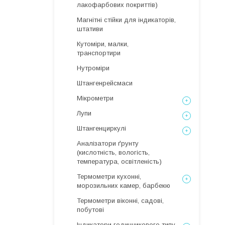
лакофарбових покриттів)
Магнітні стійки для індикаторів,
штативи
Кутоміри, малки,
транспортири
Нутроміри
Штангенрейсмаси
Мікрометри
Лупи
Штангенциркулі
Аналізатори ґрунту
(кислотність, вологість,
температура, освітленість)
Термометри кухонні,
морозильних камер, барбекю
Термометри віконні, садові,
побутові
Індикатори годинникового типу