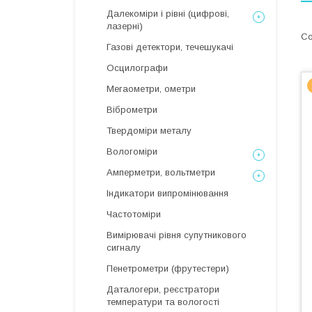
Далекоміри і рівні (цифрові,
лазерні)
Газові детектори, течешукачі
Осцилографи
Мегаометри, ометри
Віброметри
Твердоміри металу
Вологоміри
Амперметри, вольтметри
Індикатори випромінювання
Частотоміри
Вимірювачі рівня супутникового
сигналу
Пенетрометри (фрутестери)
Даталогери, реєстратори
температури та вологості