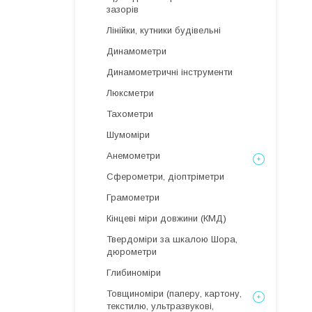
зазорів
Лінійки, кутники будівельні
Динамометри
Динамометричні інструменти
Люксметри
Тахометри
Шумоміри
Анемометри
Сферометри, діоптріметри
Грамометри
Кінцеві міри довжини (КМД)
Твердоміри за шкалою Шора,
дюрометри
Глибиноміри
Товщиноміри (паперу, картону,
текстилю, ультразвукові,