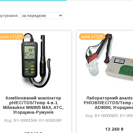
ціна з ПДВ
ціна з ПДВ
Комбінований аналізатор
Лабораторний аналіз
pH/EC/TDS/Temp 4-в-1
PH/OВП/EC/TDS/Temp
Milwaukee MW805 MAX, АТС,
AD8000, Угорщин
Угорщина-Румунія
BY-00000825, BY-00
BY-00001569, BY-00002087
13 260 ₴