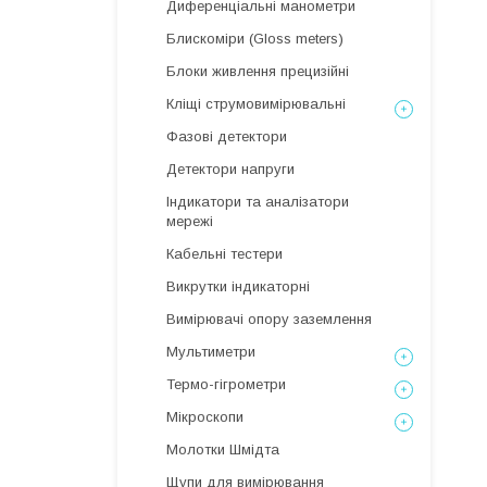
Диференціальні манометри
Блискоміри (Gloss meters)
Блоки живлення прецизійні
Кліщі струмовимірювальні
Фазові детектори
Детектори напруги
Індикатори та аналізатори
мережі
Кабельні тестери
Викрутки індикаторні
Вимірювачі опору заземлення
Мультиметри
Термо-гігрометри
Мікроскопи
Молотки Шмідта
Щупи для вимірювання