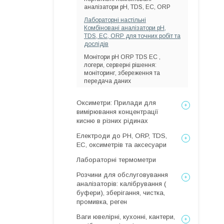
аналізатори pH, TDS, EC, ORP
Лабораторні настільні
Комбіновані аналізатори pH,
TDS, EC, ORP для точних робіт та
дослідів
Монітори рН ORP TDS EC ,
логери, серверні рішення:
моніторинг, збереження та
передача даних
Оксиметри: Прилади для
вимірювання концентрації
кисню в різних рідинах
Електроди до PH, ORP, TDS,
EC, оксиметрів та аксесуари
Лабораторні термометри
Розчини для обслуговування
аналізаторів: калібрування (
буфери), зберігання, чистка,
промивка, реген
Ваги ювелірні, кухонні, кантери,