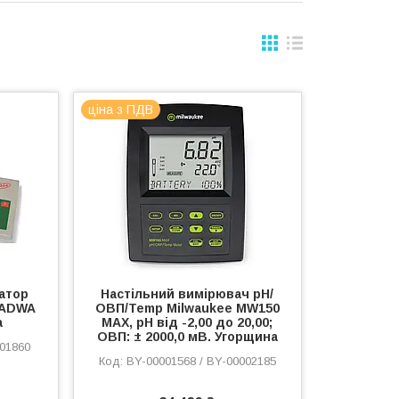
ціна з ПДВ
атор
Настільний вимірювач pH/
 ADWA
ОВП/Temp Milwaukee MW150
а
MAX, pH від -2,00 до 20,00;
ОВП: ± 2000,0 мВ. Угорщина
001860
BY-00001568 / BY-00002185