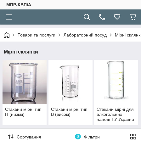
МПР-КВПіА
Товари та послуги
Лабораторний посуд
Мірні склянк
Мірні склянки
Стакани мірні тип
Стакани мірні тип
Стакани мірні для
Н (низькі)
В (високі)
алкогольних
напоїв ТУ України
14307481.016-96
Сортування
0
Фільтри