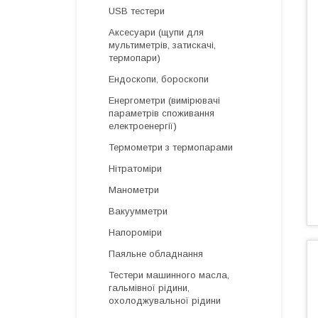
USB тестери
Аксесуари (щупи для
мультиметрів, затискачі,
термопари)
Ендоскопи, бороскопи
Енергометри (вимірювачі
параметрів споживання
електроенергії)
Термометри з термопарами
Нітратоміри
Манометри
Вакуумметри
Напороміри
Паяльне обладнання
Тестери машинного масла,
гальмівної рідини,
охолоджувальної рідини