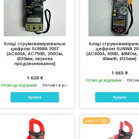
Кліщі струмовимірювальні
Кліщі струмовимірюв
цифрові SUNWA 2007
цифрові SUNWA 20
(AC600A, АС750В, 200Ом,
(AC600A, 600В, 40МОм, 
Ø30мм, звукова
40мкФ, Ø33мм)
продзвонювання)
1 665 ₴
1 620 ₴
Готово до відправки
Оптом
Готово до відправки
Оптом і в роздріб
Купити
Купити
ціна з ПДВ