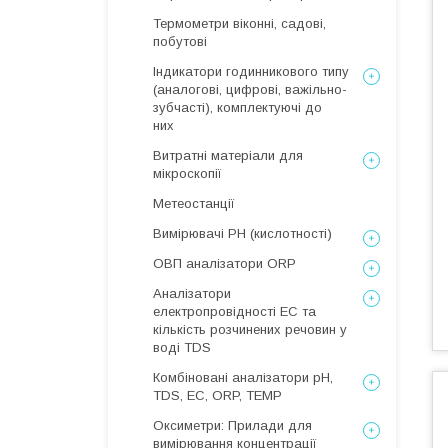
Термометри віконні, садові,
побутові
Індикатори годинникового типу
(аналогові, цифрові, важільно-
зубчасті), комплектуючі до
них
Витратні матеріали для
мікроскопії
Метеостанції
Вимірювачі РН (кислотності)
ОВП аналізатори ORP
Аналізатори
електропровідності EC та
кількість розчинених речовин у
воді TDS
Комбіновані аналізатори pH,
TDS, EC, ORP, TEMP
Оксиметри: Прилади для
вимірювання концентрації