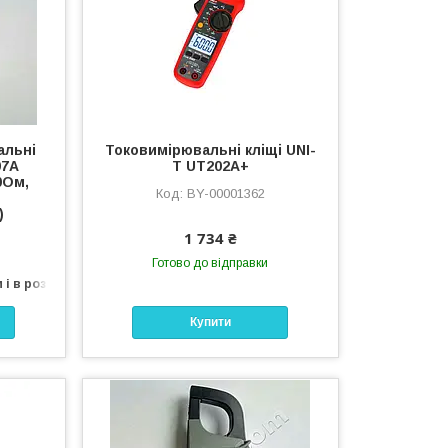
альні
Токовимірювальні кліщі UNI-
07A
T UT202A+
0Ом,
BY-00001362
)
1 734 ₴
Готово до відправки
 і в роздріб
Купити