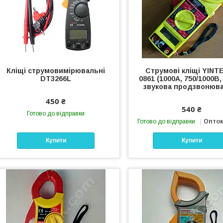
Кліщі струмовимірювальні
Струмові кліщі YINTE
DT3266L
0861 (1000А, 750/1000В,
звукова продзвонюв
450 ₴
540 ₴
Готово до відправки
Готово до відправки
Оптом
Купити
Купити