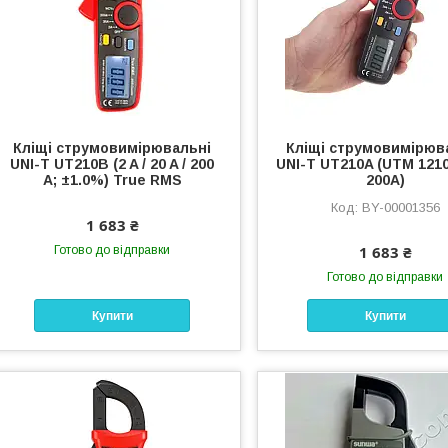
Кліщі струмовимірювальні
Кліщі струмовимірюв
UNI-T UT210B (2 A / 20 A / 200
UNI-T UT210A (UTM 1210
A; ±1.0%) True RMS
200A)
BY-00001356
1 683 ₴
1 683 ₴
Готово до відправки
Готово до відправки
Купити
Купити