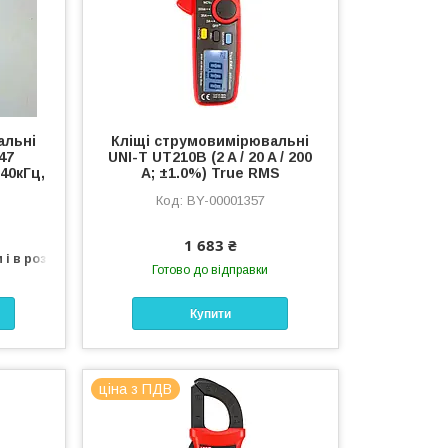
альні
Кліщі струмовимірювальні
47
UNI-T UT210B (2 A / 20 A / 200
40кГц,
A; ±1.0%) True RMS
BY-00001357
1 683 ₴
 і в роздріб
Готово до відправки
Купити
ціна з ПДВ