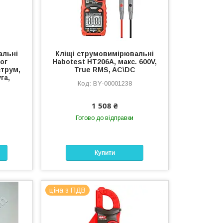
альні
Кліщі струмовимірювальні
ог
Habotest HT206A, макс. 600V,
струм,
True RMS, AC\DC
га,
BY-00001238
1 508 ₴
Готово до відправки
Купити
ціна з ПДВ