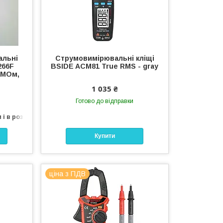
альні
Струмовимірювальні кліщі
266F
BSIDE ACM81 True RMS - gray
0МОм,
1 035 ₴
Готово до відправки
 і в роздріб
Купити
ціна з ПДВ