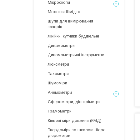
Мікроскопи
Молотки Шмідта
Щупи для вимірювання
зазорів
Лінійки, кутники будівельні
Динамометри
Динамометричні інструменти
Люксметри
Тахометри
Шумоміри
Анемометри
Сферометри, діоптріметри
Грамометри
Кінцеві міри довжини (КМД)
Твердоміри за шкалою Шора,
дюрометри