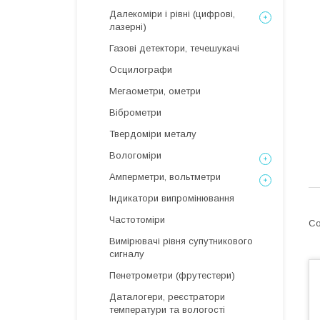
Далекоміри і рівні (цифрові,
лазерні)
Газові детектори, течешукачі
Осцилографи
Мегаометри, ометри
Віброметри
Твердоміри металу
Вологоміри
Амперметри, вольтметри
Індикатори випромінювання
Частотоміри
Вимірювачі рівня супутникового
сигналу
Пенетрометри (фрутестери)
Даталогери, реєстратори
температури та вологості