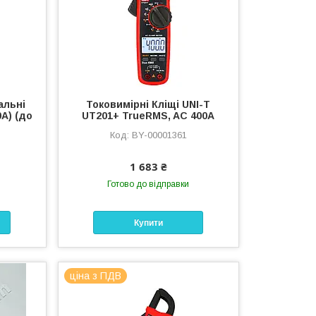
альні
Токовимірні Кліщі UNI-T
A) (до
UT201+ TrueRMS, AC 400A
BY-00001361
1 683 ₴
Готово до відправки
Купити
ціна з ПДВ