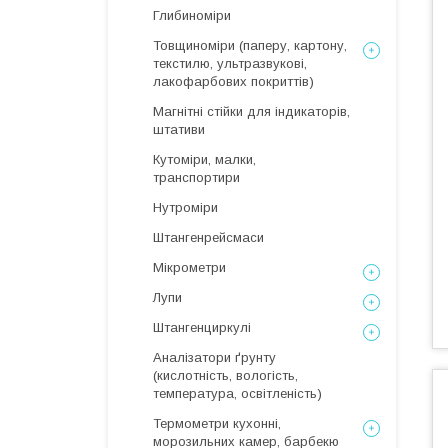
Глибиноміри
Товщиноміри (паперу, картону,
текстилю, ультразвукові,
лакофарбових покриттів)
Магнітні стійки для індикаторів,
штативи
Кутоміри, малки,
транспортири
Нутроміри
Штангенрейсмаси
Мікрометри
Лупи
Штангенциркулі
Аналізатори ґрунту
(кислотність, вологість,
температура, освітленість)
Термометри кухонні,
морозильних камер, барбекю