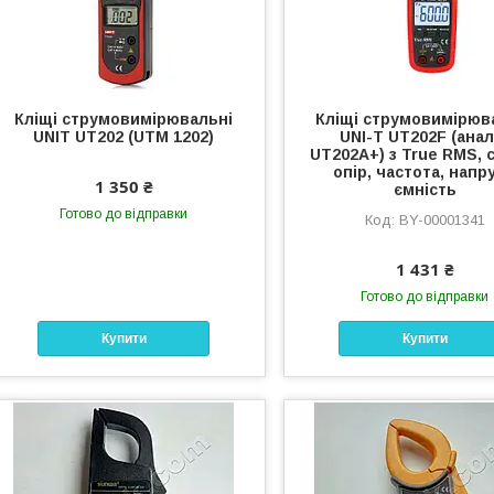
Кліщі струмовимірювальні
Кліщі струмовимірюв
UNIT UT202 (UTM 1202)
UNI-T UT202F (анал
UT202А+) з True RMS, 
опір, частота, напру
1 350 ₴
ємність
Готово до відправки
BY-00001341
1 431 ₴
Готово до відправки
Купити
Купити