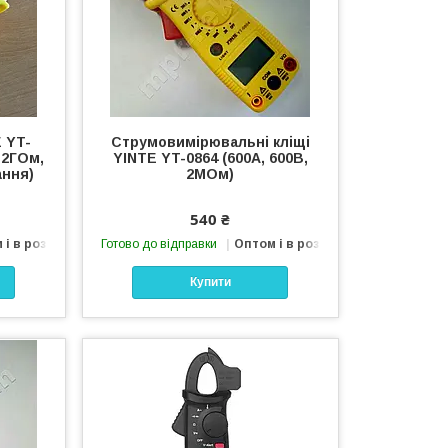
 YT-
Струмовимірювальні кліщі
 2ГОм,
YINTE YT-0864 (600A, 600В,
ання)
2МОм)
540 ₴
 і в роздріб
Готово до відправки
Оптом і в роздріб
Купити