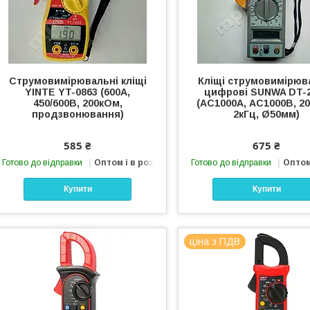
Струмовимірювальні кліщі
Кліщі струмовимірюв
YINTE YT-0863 (600A,
цифрові SUNWA DT-
450/600В, 200кОм,
(AC1000A, АС1000В, 2
продзвонювання)
2кГц, Ø50мм)
585 ₴
675 ₴
Готово до відправки
Оптом і в роздріб
Готово до відправки
Оптом
Купити
Купити
ціна з ПДВ