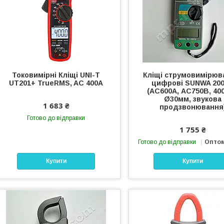
Токовимірні Кліщі UNI-T
Кліщі струмовимірюв
UT201+ TrueRMS, AC 400A
цифрові SUNWA 20
(AC600A, АС750В, 40
Ø30мм, звукова
1 683 ₴
продзвонювання
Готово до відправки
1 755 ₴
Готово до відправки
Оптом
Купити
Купити