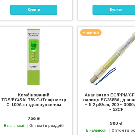
Купити
Купити
Новинка
Комбінований
Аналізатор EC/PPM/C
TDS/EC/SALT/S.G./Temp метр
палиця EC2385А, діапаз
С-100A з підсвічуванням
~ 5.2 μS/cm; 200 ~ 3000
~ 52CF
756 ₴
900 ₴
В наявності
Оптом і в роздріб
В наявності
Оптом і в р