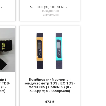
+380 (93) 106-73-60
Владислав -
замовлення
ір і
Комбінований солемір і
C TDS-
кондуктометр TDS / EC TDS-
 (0 -
meter 005 ( Солемір ) (0 -
/cm)
5000ppm; 0 - 9990µS/cm)
473 ₴