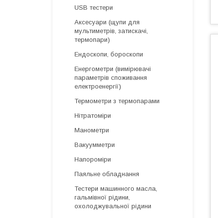
USB тестери
Аксесуари (щупи для
мультиметрів, затискачі,
термопари)
Ендоскопи, бороскопи
Енергометри (вимірювачі
параметрів споживання
електроенергії)
Термометри з термопарами
Нітратоміри
Манометри
Вакуумметри
Напороміри
Паяльне обладнання
Тестери машинного масла,
гальмівної рідини,
охолоджувальної рідини