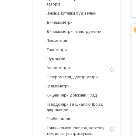
зазорів
Лінійки, кутники будівельні
Динамометри
Динамометричні інструменти
Люксметри
Тахометри
Шумоміри
Анемометри
Сферометри, діоптріметри
Грамометри
Кінцеві міри довжини (КМД)
Твердоміри за шкалою Шора,
дюрометри
Глибиноміри
Товщиноміри (паперу, картону,
текстилю, ультразвукові,