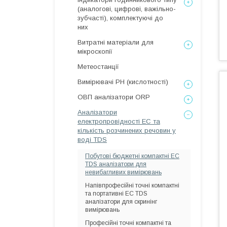
(аналогові, цифрові, важільно-
зубчасті), комплектуючі до
них
Витратні матеріали для
мікроскопії
Метеостанції
Вимірювачі РН (кислотності)
ОВП аналізатори ORP
Аналізатори
електропровідності EC та
кількість розчинених речовин у
воді TDS
Побутові бюджетні компактні EC
TDS аналізатори для
невибагливих вимірювань
Напівпрофесійні точні компактні
та портативні EC TDS
аналізатори для скринінг
вимірювань
Професійні точні компактні та