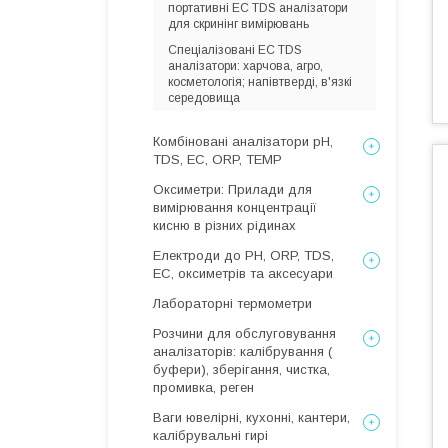
портативні EC TDS аналізатори
для скринінг вимірювань
Спеціалізовані EC TDS
аналізатори: харчова, агро,
косметологія; напівтверді, в'язкі
середовища
Комбіновані аналізатори pH,
TDS, EC, ORP, TEMP
Оксиметри: Прилади для
вимірювання концентрації
кисню в різних рідинах
Електроди до PH, ORP, TDS,
EC, оксиметрів та аксесуари
Лабораторні термометри
Розчини для обслуговування
аналізаторів: калібрування (
буфери), зберігання, чистка,
промивка, реген
Ваги ювелірні, кухонні, кантери,
калібрувальні гирі