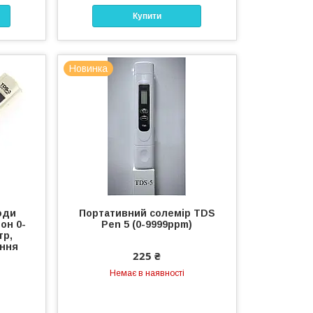
Купити
Новинка
оди
Портативний солемір TDS
он 0-
Pen 5 (0-9999ppm)
тр,
ання
225 ₴
Немає в наявності