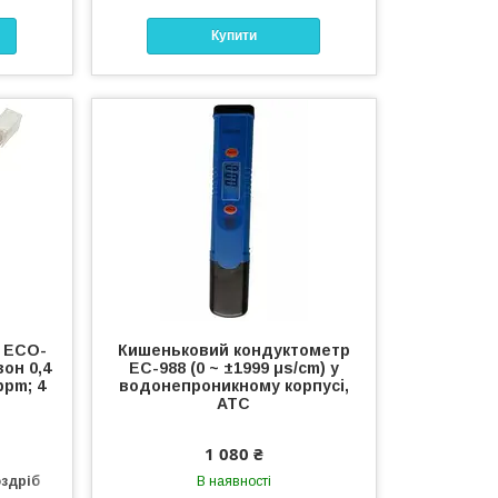
Купити
F ECO-
Кишеньковий кондуктометр
он 0,4
EC-988 (0 ~ ±1999 μs/cm) у
ppm; 4
водонепроникному корпусі,
АТС
1 080 ₴
оздріб
В наявності