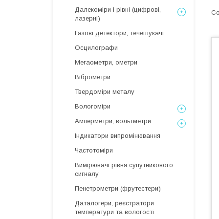
Далекоміри і рівні (цифрові,
лазерні)
Газові детектори, течешукачі
Осцилографи
Мегаометри, ометри
Віброметри
Твердоміри металу
Вологоміри
Амперметри, вольтметри
Індикатори випромінювання
Частотоміри
Вимірювачі рівня супутникового
сигналу
Пенетрометри (фрутестери)
Даталогери, реєстратори
температури та вологості