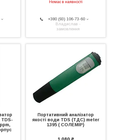
Немає в наявності
+380 (93) 106-73-60
Владислав -
замовлення
затор
Портативний аналізатор
 TDS-
якості води TDS (ТДС) meter
 ppm,
1395 ( СОЛЕМІР)
орпус
1 080 ₴