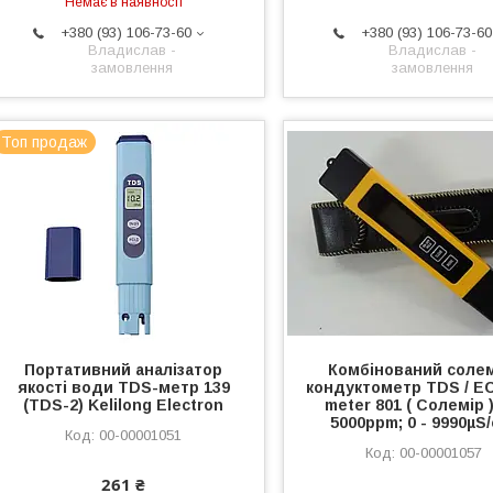
Немає в наявності
+380 (93) 106-73-60
+380 (93) 106-73-60
Владислав -
Владислав -
замовлення
замовлення
Топ продаж
Портативний аналізатор
Комбінований солем
якості води TDS-метр 139
кондуктометр TDS / E
(TDS-2) Kelilong Electron
meter 801 ( Солемір )
5000ppm; 0 - 9990µS
00-00001051
00-00001057
261 ₴