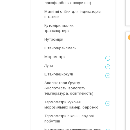
лакофарбових покриттів)
Магнітні стійки для індикаторів,
штативи
Кутоміри, малки,
транспортири
Нутроміри
Штангенрейсмаси
Мікрометри
Лупи
Штангенциркулі
Аналізатори ґрунту
(кислотність, вологість,
температура, освітленість)
Термометри кухонні,
морозильних камер, барбекю
Термометри віконні, садові,
побутові
Індикатори годинникового типу