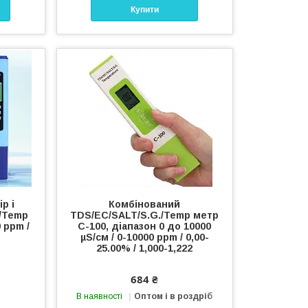
Купити
р і
Комбінований
/Temp
TDS/EC/SALT/S.G./Temp метр
 ppm /
С-100, діапазон 0 до 10000
µS/см / 0-10000 ppm / 0,00-
25.00% / 1,000-1,222
684 ₴
В наявності
Оптом і в роздріб