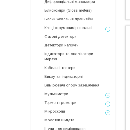
Диференціальні манометри
Блискоміри (Gloss meters)
Блоки живлення прецизійні
Кліщі струмовимірювальні
Фазові детектори
Детектори напруги
Індикатори та аналізатори
мережі
Кабельні тестери
Викрутки індикаторні
Вимірювачі опору заземлення
Мультиметри
Термо-гігрометри
Мікроскопи
Молотки Шмідта
Щупи для вимірювання