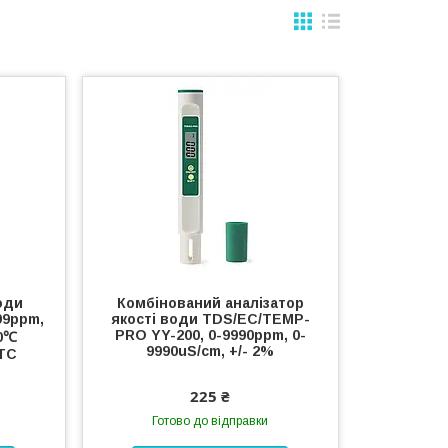
оди
Комбінований аналізатор
99ppm,
якості води TDS/EC/TEMP-
PRO YY-200, 0-9990ppm, 0-
60℃
9990uS/cm, +/- 2%
ATC
225 ₴
Готово до відправки