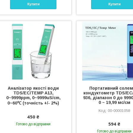
Купити
Купити
Аналізатор якості води
Портативний солемі
TDS/EC/TEMP A13,
кондуктометр TDS/EC
0~9999ppm, 0~9999uS/cm,
936, діапазон 0 до 9990
0 ~ 19,99 мс/см
0~60℃ (точність +/- 2%)
00-00001058
450 ₴
594 ₴
Готово до відправки
Готово до відправки