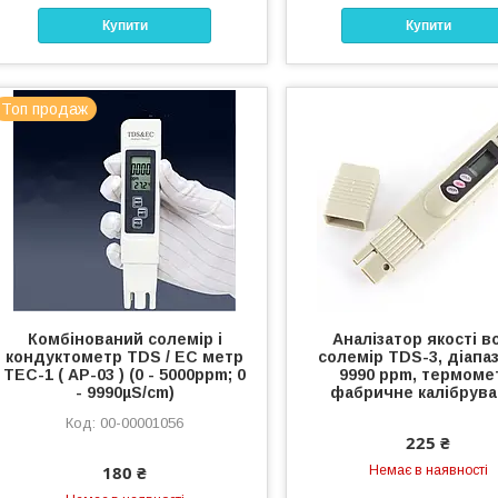
Купити
Купити
Топ продаж
Комбінований солемір і
Аналізатор якості в
кондуктометр TDS / EC метр
солемір TDS-3, діапаз
ТЕС-1 ( АР-03 ) (0 - 5000ppm; 0
9990 ppm, термоме
- 9990µS/cm)
фабричне калібрув
00-00001056
225 ₴
180 ₴
Немає в наявності