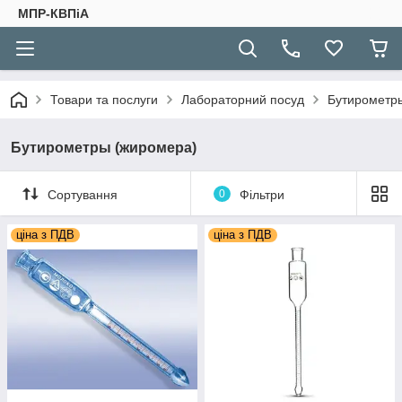
МПР-КВПіА
Товари та послуги
Лабораторний посуд
Бутирометр
Бутирометры (жиромера)
Сортування
0
Фільтри
ціна з ПДВ
ціна з ПДВ