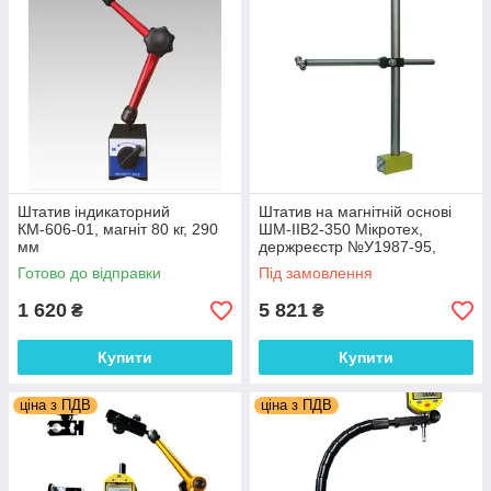
Штатив індикаторний
Штатив на магнітній основі
КМ-606-01, магніт 80 кг, 290
ШМ-IIB2-350 Мікротех,
мм
держреєстр №У1987-95,
Україна
Готово до відправки
Під замовлення
1 620
5 821
₴
₴
Купити
Купити
ціна з ПДВ
ціна з ПДВ