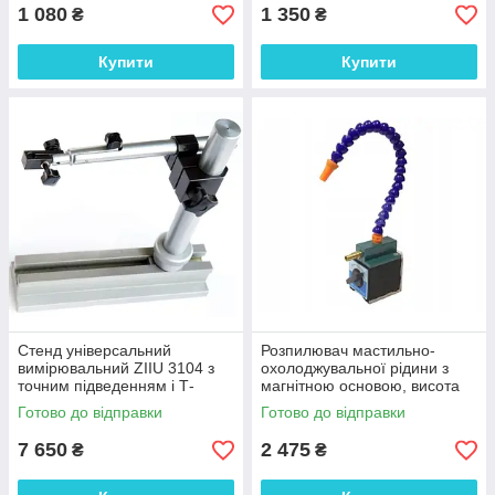
1 080
1 350
₴
₴
Купити
Купити
Стенд універсальний
Розпилювач мастильно-
вимірювальний ZIIU 3104 з
охолоджувальної рідини з
точним підведенням і Т-
магнітною основою, висота
подібною основою Болгарія
370 мм
Готово до відправки
Готово до відправки
7 650
2 475
₴
₴