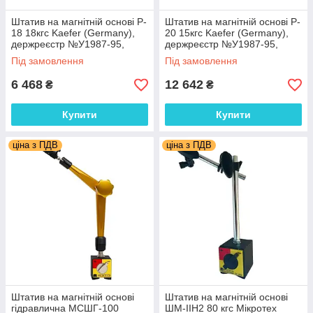
Штатив на магнітній основі P-
Штатив на магнітній основі P-
18 18кгс Kaefer (Germany),
20 15кгс Kaefer (Germany),
держреєстр №У1987-95,
держреєстр №У1987-95,
Україна
Україна
Під замовлення
Під замовлення
6 468
12 642
₴
₴
Купити
Купити
ціна з ПДВ
ціна з ПДВ
Штатив на магнітній основі
Штатив на магнітній основі
гідравлична МСШГ-100
ШМ-ІІН2 80 кгс Мікротех