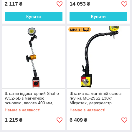
2 117
14 053
₴
₴
Купити
Купити
ціна з ПДВ
Штатив індикаторний Shahe
Штатив на магнітній основі
WCZ-6B з магнітною
гнучка МС-29S2 130кг
основою, висота 400 мм,
Мікротех, держреєстр
магніт 60 кг
№У1987-95, Україна
Немає в наявності
Немає в наявності
1 215
6 409
₴
₴