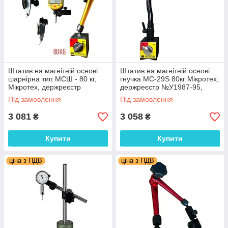
Штатив на магнітній основі
Штатив на магнітній основі
шарнірна тип МСШ - 80 кг,
гнучка МС-29S 80кг Мікротех,
Мікротех, держреєстр
держреєстр №У1987-95,
№У1987-95, Україна
Україна
Під замовлення
Під замовлення
3 081
3 058
₴
₴
Купити
Купити
ціна з ПДВ
ціна з ПДВ