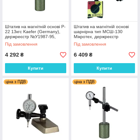
Штатив на магнітній основі P-
Штатив на магнітній основі
22 13кгс Kaefer (Germany),
шарнірна тип МСШ-130
держреєстр №У1987-95,
Мікротех, держреєстр
Україна
№У1987-95, Україна
Під замовлення
Під замовлення
4 292
6 409
₴
₴
Купити
Купити
ціна з ПДВ
ціна з ПДВ