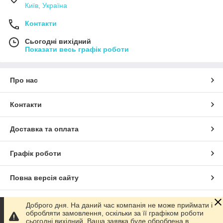
Київ, Україна
Контакти
Сьогодні вихідний
Показати весь графік роботи
Про нас
Контакти
Доставка та оплата
Графік роботи
Повна версія сайту
Сайт створено на маркетплейсі
Prom.ua
Доброго дня. На даний час компанія не може приймати і
обробляти замовлення, оскільки за її графіком роботи
сьогодні вихідний. Ваша заявка буде оброблена в