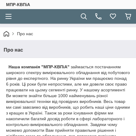
МПР-КВПіА
Про нас
Про нас
Наша компанія "МПР-КВПіА"
займається постачанням
широкого спектру вимірювального обладнання від побутового
рівня до експертного. На ринку України ми працюємо понад
6 років. Ці роки були непростими, але ми довели своє право
працювати на цьому сегменті ринку. У нашому асортименті
Ви можете знайти більше 1000 найменувань різної
вимірювальної техніки від провідних виробників. Весь товар
ми самі завозимо від виробників, що робить наші ціни одними
з кращих в Україні. Також за роки існування фірми ми
накопичили багатий досвід роботи в сфері лабораторного і
контрольно-вимірювального обладнання. Завдяки чому
можемо допомогти Вам прийняти правильне рішення і