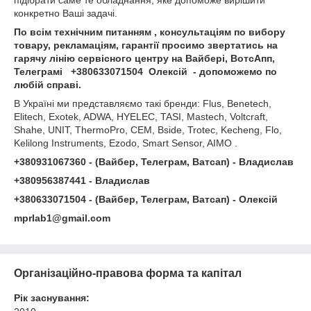
підібрати саме те обладнання, яке допоможе вирішити
конкретно Ваші задачі.
По всім технічним питанням , консультаціям по вибору
товару, рекламаціям, гарантії просимо звертатись на
гарячу лінію сервісного центру на Вайбері, ВотсАпп,
Телеграмі +380633071504 Олексій - допоможемо по
любій справі.
В Україні ми представляємо такі бренди: Flus, Benetech,
Elitech, Exotek, ADWA, HYELEC, TASI, Mastech, Voltcraft,
Shahe, UNIT, ThermoPro, CEM, Bside, Trotec, Kecheng, Flo,
Kelilong Instruments, Ezodo, Smart Sensor, AIMO .
+380931067360 - (Вайбер, Телеграм, Ватсап) - Владислав
+380956387441 - Владислав
+380633071504 - (Вайбер, Телеграм, Ватсап) - Олексій
mprlab1@gmail.com
Організаційно-правова форма та капітал
Рік заснування: