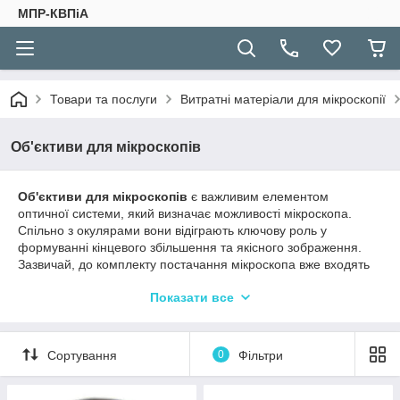
МПР-КВПіА
Товари та послуги
Витратні матеріали для мікроскопії
Об'єктиви для мікроскопів
Об'єктиви для мікроскопів
є важливим елементом
оптичної системи, який визначає можливості мікроскопа.
Спільно з окулярами вони відіграють ключову роль у
формуванні кінцевого збільшення та якісного зображення.
Зазвичай, до комплекту постачання мікроскопа вже входять
кілька об'єктивів, чого цілком достатньо для початку, особливо
Показати все
якщо це ваш перший досвід досліджень. Пізніше, щоб
розширити можливості приладу, знадобляться додаткові
об’єктиви для мікроскопа.
Сортування
0
Фільтри
Корисні поради, які допоможуть вибрати об'єктив для
мікроскопа:
Почніть з чіткого визначення своїх потреб. Вам