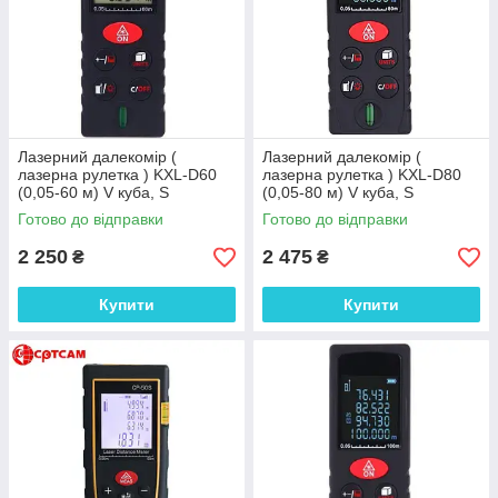
Лазерний далекомір (
Лазерний далекомір (
лазерна рулетка ) KXL-D60
лазерна рулетка ) KXL-D80
(0,05-60 м) V куба, S
(0,05-80 м) V куба, S
прямокутника, довжина,
прямокутника, довжина,
Готово до відправки
Готово до відправки
гіпотенуза
гіпотенуза
2 250
2 475
₴
₴
Купити
Купити