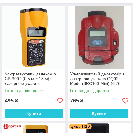
Ультразвуковий далекомір
Ультразвуковий далекомір з
СР-3007 (0,5 м ~ 18 м) з
лазерною указкою OQ02
лазерною указкою
Mode (SRC103 Mini) (0,76 —
13.10 m) (прогумований)
Готово до відправки
Готово до відправки
495
765
₴
₴
Купити
Купити
ціна з ПДВ