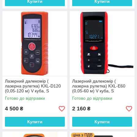
Купити
Купити
Лазерний далекомір (
Лазерний далекомір (
лазерна рулетка) KXL-D120
лазерна рулетка) KXL-E60
(0,05-120 м) V куба, S
(0,05-60 м) V куба, S
прямокутника, довжина,
прямокутника, довжина,
Готово до відправки
Готово до відправки
гіпотеннуза
гіпотензу, кут
4 500
2 160
₴
₴
Купити
Купити
ціна з ПДВ