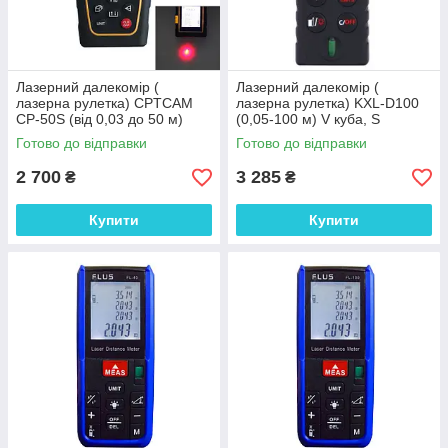
Лазерний далекомір (
Лазерний далекомір (
лазерна рулетка) CPTCAM
лазерна рулетка) KXL-D100
CP-50S (від 0,03 до 50 м)
(0,05-100 м) V куба, S
проводить вимірювання V, S
прямокутника, довжина,
Готово до відправки
Готово до відправки
гіпотеннуза
2 700
3 285
₴
₴
Купити
Купити