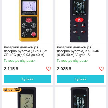
Лазерний далекомір (
Лазерний далекомір (
лазерна рулетка ) CPTCAM
лазерна рулетка) KXL-D40
CP-40С (від 0,03 до 40 м)
(0,05-40 м) V куба, S
проводить вимірювання V, S
прямокутника, довжина,
Готово до відправки
Готово до відправки
гіпотеннуза
2 115
2 025
₴
₴
Купити
Купити
ціна з ПДВ