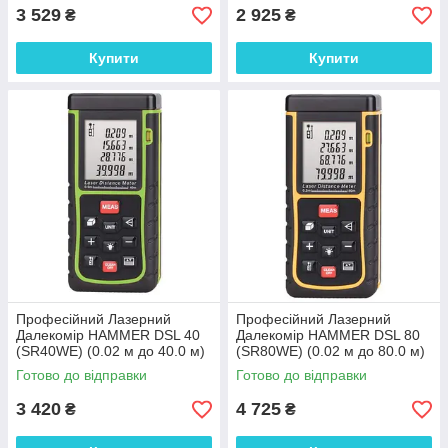
3 529
2 925
₴
₴
Купити
Купити
Професійний Лазерний
Професійний Лазерний
Далекомір HAMMER DSL 40
Далекомір HAMMER DSL 80
(SR40WE) (0.02 м до 40.0 м)
(SR80WE) (0.02 м до 80.0 м)
З-м V,S і Піфагором.
З-м V,S і по Піфагору.
Готово до відправки
Готово до відправки
3 420
4 725
₴
₴