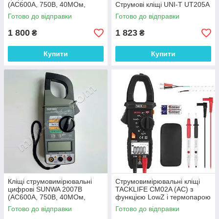
(AC600A, 750В, 40МОм,
Струмові кліщі UNI-T UT205A
Ø25мм, звукова
Готово до відправки
Готово до відправки
продзвонювання)
1 800
1 823
₴
₴
Купити
Купити
Кліщі струмовимірювальні
Струмовимірювальні кліщі
цифрові SUNWA 2007B
TACKLIFE CM02A (AC) з
(AC600A, 750В, 40МОм,
функцією LowZ і термопарою
Ø25мм, звукова
Готово до відправки
Готово до відправки
продзвонювання)