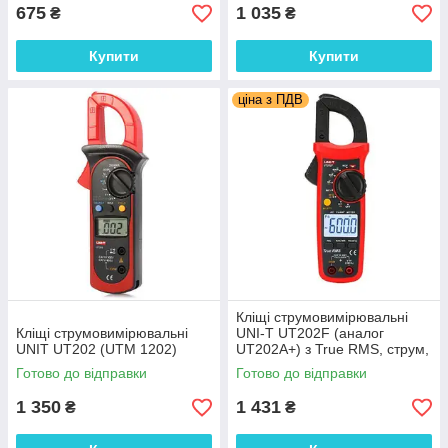
675
1 035
₴
₴
Купити
Купити
ціна з ПДВ
Кліщі струмовимірювальні
Кліщі струмовимірювальні
UNI-T UT202F (аналог
UNIT UT202 (UTM 1202)
UT202А+) з True RMS, струм,
опір, частота, напруга,
Готово до відправки
Готово до відправки
ємність
1 350
1 431
₴
₴