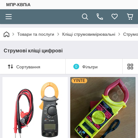
МПР-КВПіА
Товари та послуги
Кліщі струмовимірювальні
Струмо
Струмові кліщі цифрові
Сортування
0
Фільтри
YINTE