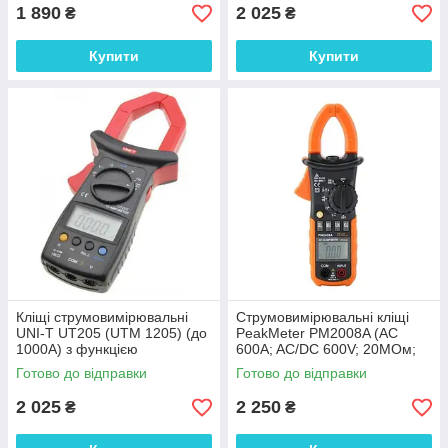
1 890
2 025
₴
₴
Купити
Купити
Кліщі струмовимірювальні
Струмовимірювальні кліщі
UNI-T UT205 (UTM 1205) (до
PeakMeter PM2008A (AC
1000A) з функцією
600A; AC/DC 600V; 20МОм;
мультиметра
продзвонювання; тест діодів)
Готово до відправки
Готово до відправки
2 025
2 250
₴
₴