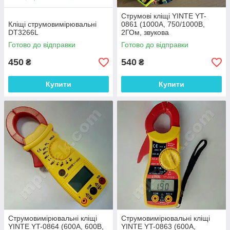
Струмові кліщі YINTE YT-
Кліщі струмовимірювальні
0861 (1000А, 750/1000В,
DT3266L
2ГОм, звукова
продзвонювання)
Готово до відправки
Готово до відправки
450
540
₴
₴
Купити
Купити
Струмовимірювальні кліщі
Струмовимірювальні кліщі
YINTE YT-0864 (600A, 600В,
YINTE YT-0863 (600A,