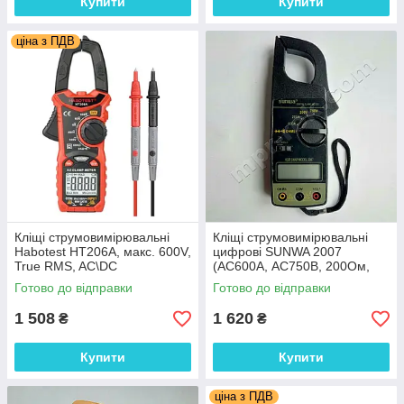
Купити
Купити
ціна з ПДВ
Кліщі струмовимірювальні
Кліщі струмовимірювальні
Habotest HT206A, макс. 600V,
цифрові SUNWA 2007
True RMS, AC\DC
(AC600A, АС750В, 200Ом,
Ø30мм, звукова
Готово до відправки
Готово до відправки
продзвонювання)
1 508
1 620
₴
₴
Купити
Купити
ціна з ПДВ