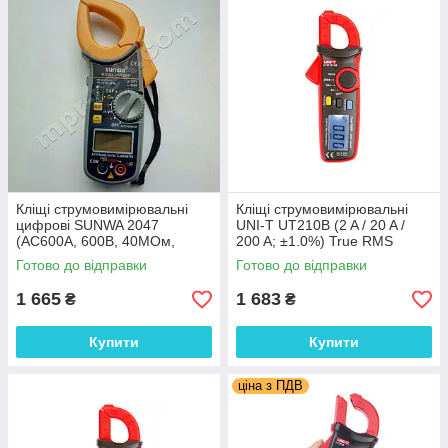
Кліщі струмовимірювальні
Кліщі струмовимірювальні
цифрові SUNWA 2047
UNI-T UT210B (2 A / 20 A /
(AC600A, 600В, 40МОм,
200 A; ±1.0%) True RMS
40кГц, 40мкФ, Ø33мм)
Готово до відправки
Готово до відправки
1 665
1 683
₴
₴
Купити
Купити
ціна з ПДВ