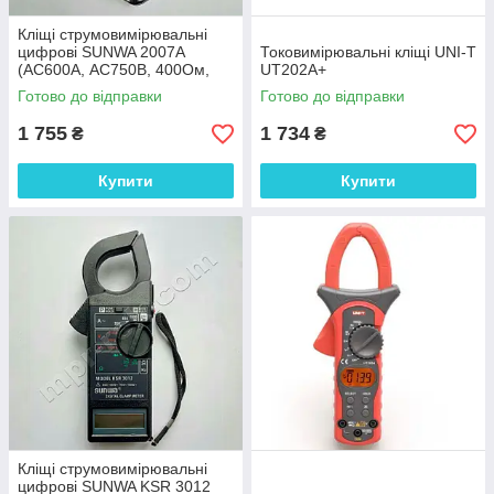
Кліщі струмовимірювальні
цифрові SUNWA 2007A
Токовимірювальні кліщі UNI-T
(AC600A, АС750В, 400Ом,
UT202A+
Ø30мм, звукова
Готово до відправки
Готово до відправки
продзвонювання)
1 755
1 734
₴
₴
Купити
Купити
Кліщі струмовимірювальні
цифрові SUNWA KSR 3012