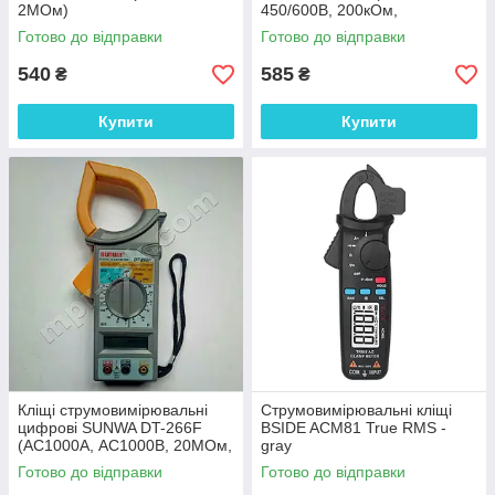
2МОм)
450/600В, 200кОм,
продзвонювання)
Готово до відправки
Готово до відправки
540
585
₴
₴
Купити
Купити
Кліщі струмовимірювальні
Струмовимірювальні кліщі
цифрові SUNWA DT-266F
BSIDE ACM81 True RMS -
(AC1000A, АС1000В, 20МОм,
gray
2кГц, Ø50мм)
Готово до відправки
Готово до відправки