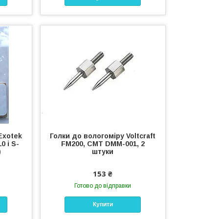
Exotek
Голки до вологоміру Voltcraft
0 і S-
FM200, CMT DMM-001, 2
)
штуки
153 ₴
Готово до відправки
Купити