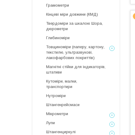
Грамометри
Кінцеві міри довжини (КМД)
Твердоміри за шкалою Шора,
дюрометри
Глибиноміри
Товщиноміри (паперу, картону,
текстилю, ультразвукові,
лакофарбових покриттів)
Магнітні стійки для індикаторів,
штативи
Кутоміри, малки,
транспортири
Нутроміри
Штангенрейсмаси
Мікрометри
Лупи
Штангенциркулі