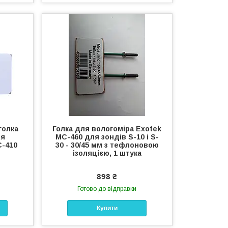
голка
Голка для вологоміра Exotek
ля
MC-460 для зондів S-10 і S-
C-410
30 - 30/45 мм з тефлоновою
ізоляцією, 1 штука
898 ₴
Готово до відправки
Купити