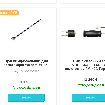
ціна з ПДВ
Щуп вимірювальний для
Вимірювальний з
вологомірів Walcom MS350
VOLTCRAFT FM-H 
вологоміру FM-400. Ге
BY-00000986
12 240 ₴
3 375 ₴
Готово до відправки
Готово до відправки
Купити
Купити