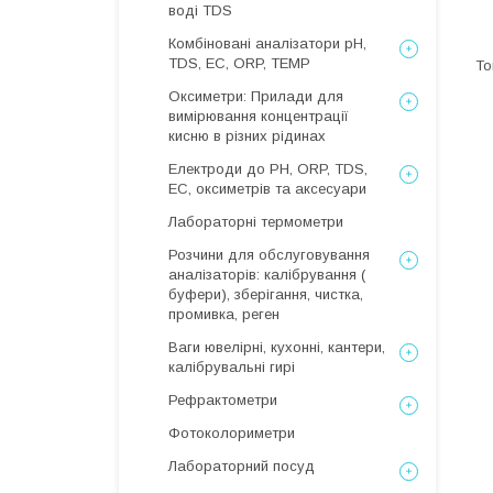
воді TDS
Комбіновані аналізатори pH,
TDS, EC, ORP, TEMP
Оксиметри: Прилади для
вимірювання концентрації
кисню в різних рідинах
Електроди до PH, ORP, TDS,
EC, оксиметрів та аксесуари
Лабораторні термометри
Розчини для обслуговування
аналізаторів: калібрування (
буфери), зберігання, чистка,
промивка, реген
Ваги ювелірні, кухонні, кантери,
калібрувальні гирі
Рефрактометри
Фотоколориметри
Лабораторний посуд