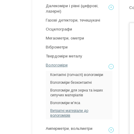
Далекоміри і рівні (цифрові,
лазерні)
Газові детектори, течешукачі
Осцилографи
Мегаометри, ометри
Віброметри
Твердоміри металу
Вологоміри
Контактні (голчасті) вологоміри
Вологоміри безконтактні
Вологоміри для зерна та інших
сипучих матеріалів
Вологоміри м'яса
Витратні матеріали до
вологомірів
Амперметри, вольтметри