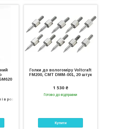
ьний
Голки до вологоміру Voltcraft
о
FM200, CMT DMM-001, 20 штук
 GM620
1 530 ₴
Готово до відправки
 і в роздріб
Купити