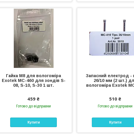
Гайка M8 для вологоміра
Запасний електрод - 
Exotek MC-460 для зондів S-
26/10 мм (2 шт.) д
08, S-10, S-30 1 шт.
вологоміра Exotek M
459 ₴
510 ₴
Готово до відправки
Готово до відправки
Купити
Купити