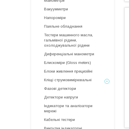
Манометри
Вакуумметри
Напороміри
Паяльне обладнання
Тестери машинного масла,
гальмівної рідини,
охолоджувальної рідини
Диференціальні манометри
Блискоміри (Gloss meters)
Блоки живлення прецизійні
Кліщі струмовимірювальні
Фазові детектори
Детектори напруги
Індикатори та аналізатори
мережі
Кабельні тестери
Викрутки індикаторні