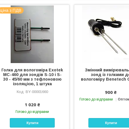
ціна з ПДВ
Голка для вологоміра Exotek
Змінний вимірювал
MC-460 для зондів S-10 і S-
зонд із голками д
30 - 45/60 мм з тефлоновою
вологоміру Benetech
ізоляцією, 1 штука
900 ₴
BY-00001660
Готово до відправки
Оптом
1 020 ₴
Готово до відправки
Купити
Купити