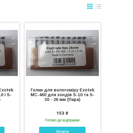
Exotek
Голки для вологоміру Exotek
0 і S-
MC-460 для зондів S-10 та S-
)
30 - 26 мм (Пара)
153 ₴
Готово до відправки
Купити