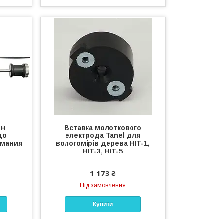
он
Вставка молоткового
до
електрода Tanel для
рмания
вологомірів дерева HIT-1,
HIT-3, HIT-5
1 173 ₴
Під замовлення
Купити