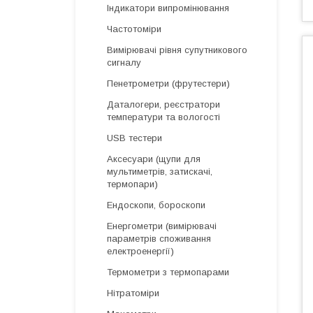
Індикатори випромінювання
Частотоміри
Вимірювачі рівня супутникового
сигналу
Пенетрометри (фрутестери)
Даталогери, реєстратори
температури та вологості
USB тестери
Аксесуари (щупи для
мультиметрів, затискачі,
термопари)
Ендоскопи, бороскопи
Енергометри (вимірювачі
параметрів споживання
електроенергії)
Термометри з термопарами
Нітратоміри