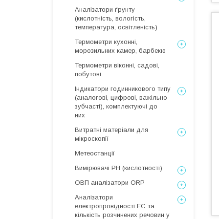
Аналізатори ґрунту
(кислотність, вологість,
температура, освітленість)
Термометри кухонні,
морозильних камер, барбекю
Термометри віконні, садові,
побутові
Індикатори годинникового типу
(аналогові, цифрові, важільно-
зубчасті), комплектуючі до
них
Витратні матеріали для
мікроскопії
Метеостанції
Вимірювачі РН (кислотності)
ОВП аналізатори ORP
Аналізатори
електропровідності EC та
кількість розчинених речовин у