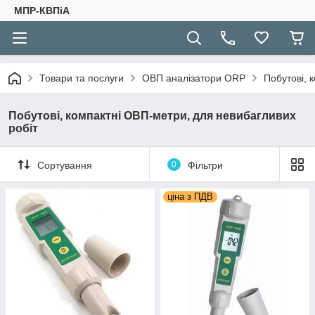
МПР-КВПіА
Товари та послуги
ОВП аналізатори ORP
Побутові, 
Побутові, компактні ОВП-метри, для невибагливих
робіт
Сортування
0
Фільтри
ціна з ПДВ