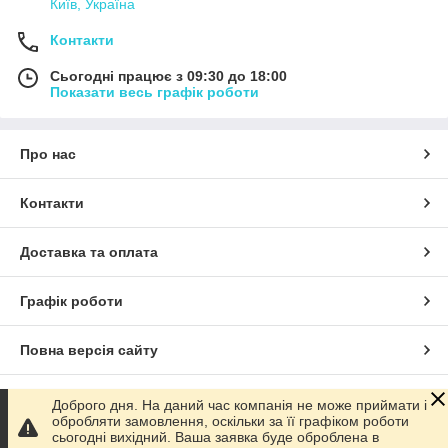
Київ, Україна
Контакти
Сьогодні працює з 09:30 до 18:00
Показати весь графік роботи
Про нас
Контакти
Доставка та оплата
Графік роботи
Повна версія сайту
Сайт створено на маркетплейсі
Prom.ua
Доброго дня. На даний час компанія не може приймати і
обробляти замовлення, оскільки за її графіком роботи
сьогодні вихідний. Ваша заявка буде оброблена в