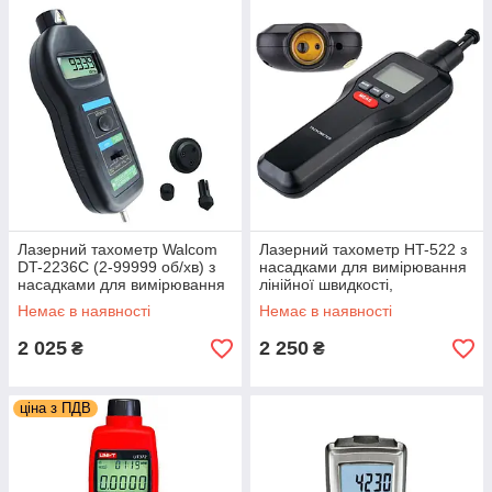
Лазерний тахометр Walcom
Лазерний тахометр HT-522 з
DT-2236C (2-99999 об/хв) з
насадками для вимірювання
насадками для вимірювання
лінійної швидкості,
лінійної швидкості, 800 мм
безконтактний вимір 2-99999
Немає в наявності
Немає в наявності
об/хв
2 025
2 250
₴
₴
ціна з ПДВ