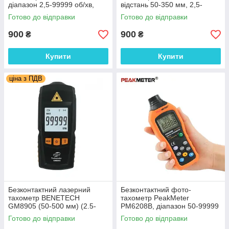
діапазон 2,5-99999 об/хв,
відстань 50-350 мм, 2,5-
відстань 50-500мм
99999 об./хв MAX, MIN
Готово до відправки
Готово до відправки
900
900
₴
₴
Купити
Купити
ціна з ПДВ
Безконтактний лазерний
Безконтактний фото-
тахометр BENETECH
тахометр PeakMeter
GM8905 (50-500 мм) (2.5-
PM6208B, діапазон 50-99999
99999RPM) з
RPM, відстань 50 – 250 мм,
Готово до відправки
Готово до відправки
запам'ятовуванням MAX,
пам'ять 100