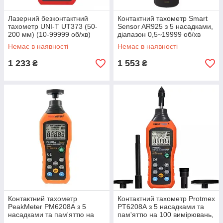
Лазерний безконтактний
Контактний тахометр Smart
тахометр UNI-T UT373 (50-
Sensor AR925 з 5 насадками,
200 мм) (10-99999 об/хв)
діапазон 0,5~19999 об/хв
Немає в наявності
Немає в наявності
1 233
1 553
₴
₴
Контактний тахометр
Контактний тахометр Protmex
PeakMeter PM6208А з 5
PT6208А з 5 насадками та
насадками та пам'яттю на
пам'яттю на 100 вимірювань,
100 вимірювань, діапазон 50-
діапазон 50-19999 об/хв