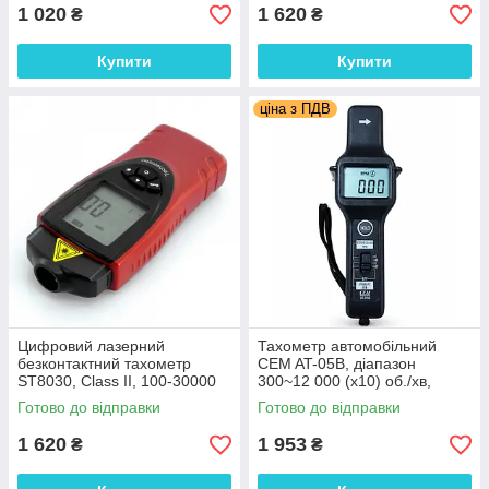
MIN, LAST, AVG
1 020
1 620
₴
₴
Купити
Купити
ціна з ПДВ
Цифровий лазерний
Тахометр автомобільний
безконтактний тахометр
CEM AT-05B, діапазон
ST8030, Class II, 100-30000
300~12 000 (x10) об./хв,
об/хв, відстань 100-400мм
вимірювання від 1 до 8
Готово до відправки
Готово до відправки
циліндрів, 4 і 2-тактних,
дизельних
1 620
1 953
₴
₴