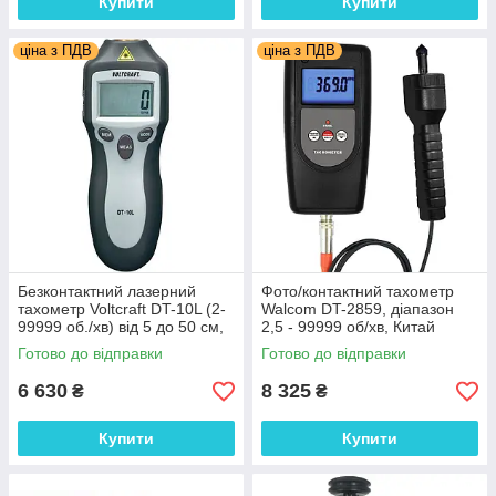
Купити
Купити
ціна з ПДВ
ціна з ПДВ
Безконтактний лазерний
Фото/контактний тахометр
тахометр Voltcraft DT-10L (2-
Walcom DT-2859, діапазон
99999 об./хв) від 5 до 50 см,
2,5 - 99999 об/хв, Китай
Німеччина
Готово до відправки
Готово до відправки
6 630
8 325
₴
₴
Купити
Купити