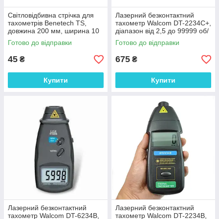
Світловідбивна стрічка для
Лазерний безконтактний
тахометрів Benetech TS,
тахометр Walcom DT-2234C+,
довжина 200 мм, ширина 10
діапазон від 2,5 до 99999 об/
мм, Китай
хв
Готово до відправки
Готово до відправки
45
675
₴
₴
Купити
Купити
Лазерний безконтактний
Лазерний безконтактний
тахометр Walcom DT-6234В,
тахометр Walcom DT-2234B,