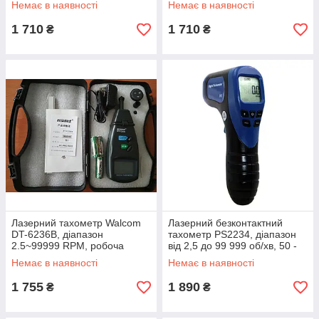
Немає в наявності
Немає в наявності
19999 об/хв
1 710
1 710
₴
₴
Лазерний тахометр Walcom
Лазерний безконтактний
DT-6236B, діапазон
тахометр PS2234, діапазон
2.5~99999 RPM, робоча
від 2,5 до 99 999 об/хв, 50 -
відстань 50-500 мм
500мм, пам'ять на 60
Немає в наявності
Немає в наявності
значень
1 755
1 890
₴
₴