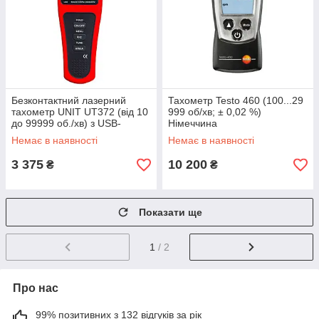
Безконтактний лазерний
Тахометр Testo 460 (100...29
тахометр UNIT UT372 (від 10
999 об/хв; ± 0,02 %)
до 99999 об./хв) з USB-
Німеччина
інтерфейсом
Немає в наявності
Немає в наявності
3 375
10 200
₴
₴
Показати ще
1
/ 2
Про нас
99% позитивних з 132 відгуків за рік