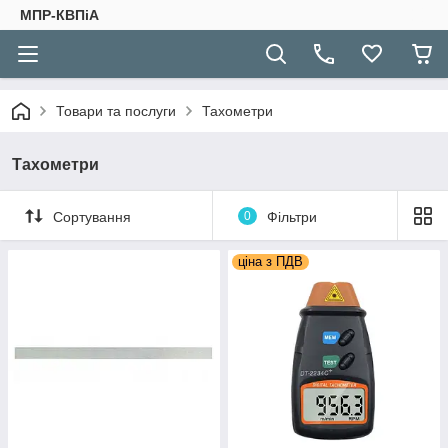
МПР-КВПіА
Товари та послуги
Тахометри
Тахометри
Сортування
0
Фільтри
ціна з ПДВ