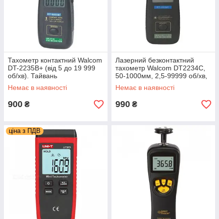
Тахометр контактний Walcom
Лазерний безконтактний
DT-2235B+ (від 5 до 19 999
тахометр Walcom DT2234С,
об/хв). Тайвань
50-1000мм, 2,5-99999 об/хв,
MAX, MIN
Немає в наявності
Немає в наявності
900
990
₴
₴
ціна з ПДВ