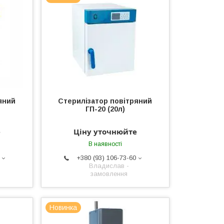
яний
Стерилізатор повітряний
ГП-20 (20л)
е
Ціну уточнюйте
В наявності
+380 (93) 106-73-60
Владислав -
замовлення
Новинка