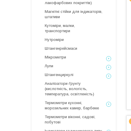
лакофарбових покриттів)
Магнітні стійки для індикаторів,
штативи
Кутоміри, малки,
транспортири
Нутроміри
Штангенрейсмаси
Мікрометри
Лупи
Штангенциркулі
Аналізатори ґрунту
(кислотність, вологість,
температура, освітленість)
Термометри кухонні,
морозильних камер, барбекю
Термометри віконні, садові,
побутові
Індикатори годинникового типу