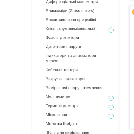
Диференціальні манометри
Блискоміри (Gloss meters)
Блоки живлення прецизійні
Кліщі струмовимірювальні
Фазові детектори
Детектори напруги
Індикатори та аналізатори
мережі
Кабельні тестери
Викрутки індикаторні
Вимірювачі опору заземлення
Мультиметри
Термо-гігрометри
Мікроскопи
Молотки Шмідта
Щупи для вимірювання