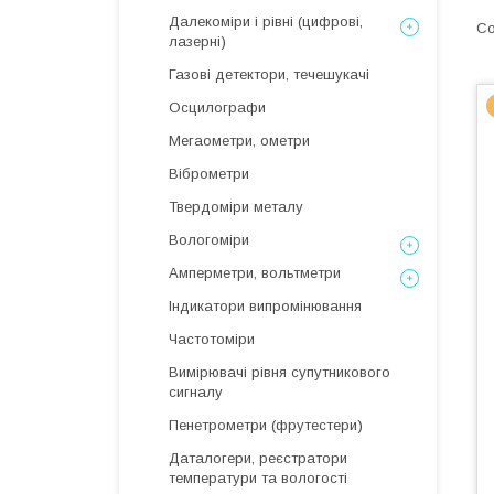
Далекоміри і рівні (цифрові,
лазерні)
Газові детектори, течешукачі
Осцилографи
Мегаометри, ометри
Віброметри
Твердоміри металу
Вологоміри
Амперметри, вольтметри
Індикатори випромінювання
Частотоміри
Вимірювачі рівня супутникового
сигналу
Пенетрометри (фрутестери)
Даталогери, реєстратори
температури та вологості