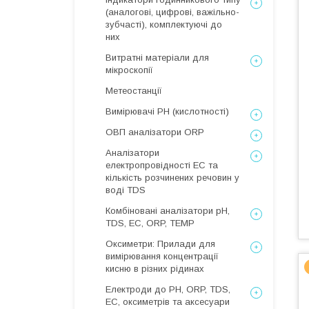
(аналогові, цифрові, важільно-
зубчасті), комплектуючі до
них
Витратні матеріали для
мікроскопії
Метеостанції
Вимірювачі РН (кислотності)
ОВП аналізатори ORP
Аналізатори
електропровідності EC та
кількість розчинених речовин у
воді TDS
Комбіновані аналізатори pH,
TDS, EC, ORP, TEMP
Оксиметри: Прилади для
вимірювання концентрації
кисню в різних рідинах
Електроди до PH, ORP, TDS,
EC, оксиметрів та аксесуари