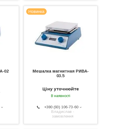
Новинка
А‐02
Мешалка магнитная РИВА‐
03.5
Ціну уточнюйте
е
В наявності
+380 (93) 106-73-60
Владислав -
замовлення