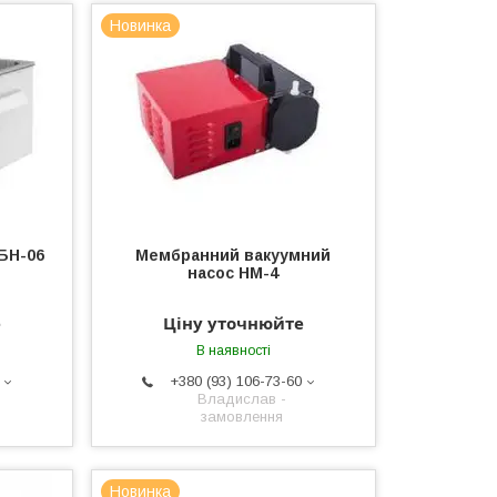
Новинка
БН-06
Мембранний вакуумний
насос НМ-4
е
Ціну уточнюйте
В наявності
+380 (93) 106-73-60
Владислав -
замовлення
Новинка