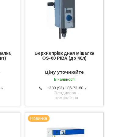
шалка
Верхнепріводная мішалка
кт)
OS-60 РІВА (до 40л)
е
Ціну уточнюйте
В наявності
+380 (93) 106-73-60
Владислав -
замовлення
Новинка