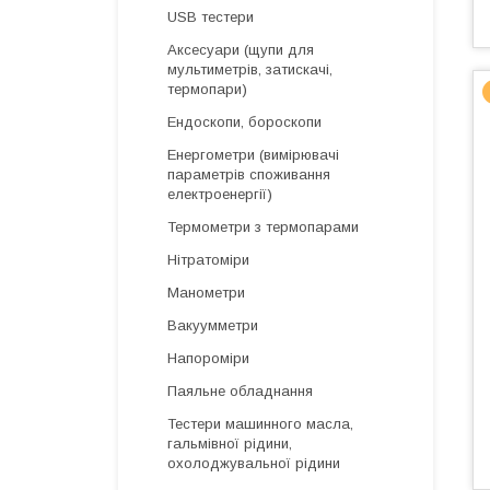
USB тестери
Аксесуари (щупи для
мультиметрів, затискачі,
термопари)
Ендоскопи, бороскопи
Енергометри (вимірювачі
параметрів споживання
електроенергії)
Термометри з термопарами
Нітратоміри
Манометри
Вакуумметри
Напороміри
Паяльне обладнання
Тестери машинного масла,
гальмівної рідини,
охолоджувальної рідини