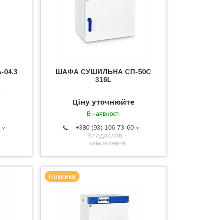
‐04.3
ШАФА СУШИЛЬНА СП-50С
316L
е
Ціну уточнюйте
В наявності
+380 (93) 106-73-60
Владислав -
замовлення
Новинка