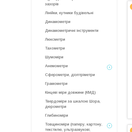
зазорів
Лінійки, кутники будівельні
Динамометри
Динамометричні інструменти
Люксметри
Тахометри
Шумоміри
Анемометри
Сферометри, діоптріметри
Грамометри
Кінцеві міри довжини (КМД)
Твердоміри за шкалою Шора,
дюрометри
Глибиноміри
Товщиноміри (паперу, картону,
текстилю, ультразвукові,