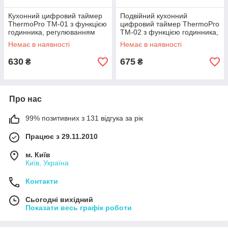
Кухонний цифровий таймер
Подвійний кухонний
ThermoPro TM-01 з функцією
цифровий таймер ThermoPro
годинника, регулюванням
TM-02 з функцією годинника,
гучності та підсвічуванням
регулюванням гучності та
Немає в наявності
Немає в наявності
екрану
підсвічуванням екрану
630
675
₴
₴
Про нас
99% позитивних з 131 відгука за рік
Працює з 29.11.2010
м. Київ
Київ, Україна
Контакти
Сьогодні вихідний
Показати весь графік роботи