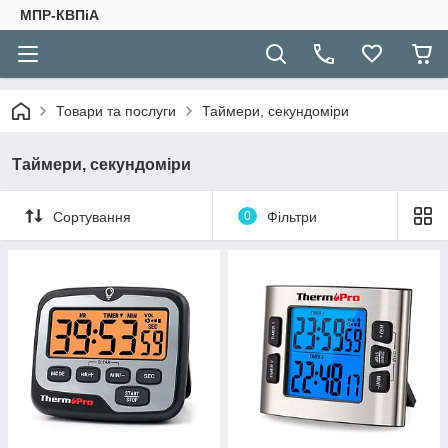
МПР-КВПіА
Товари та послуги
Таймери, секундоміри
Таймери, секундоміри
Сортування
0
Фільтри