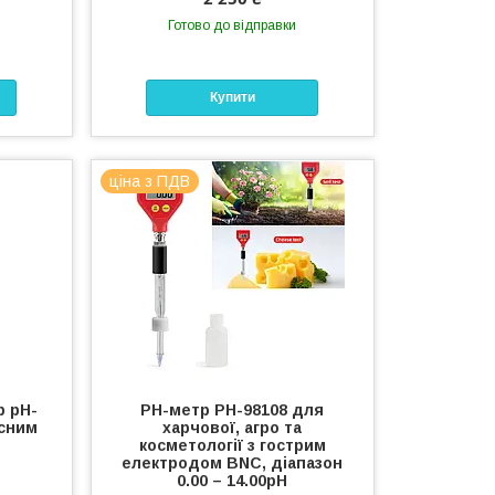
Готово до відправки
Купити
ціна з ПДВ
р pH-
PH-метр PH-98108 для
осним
харчової, агро та
косметології з гострим
електродом BNC, діапазон
0.00 – 14.00pH