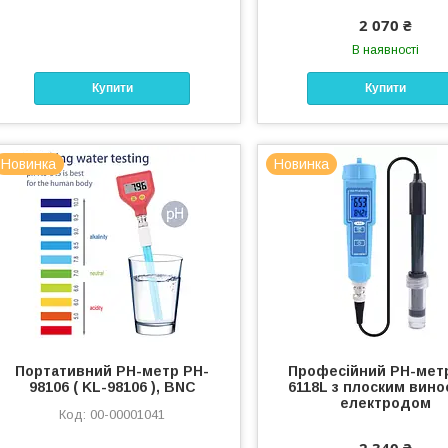
2 070 ₴
В наявності
Купити
Купити
Новинка
Новинка
Портативний РН-метр PH-
Професійний PН-мет
98106 ( KL-98106 ), BNC
6118L з плоским вин
електродом
00-00001041
2 340 ₴