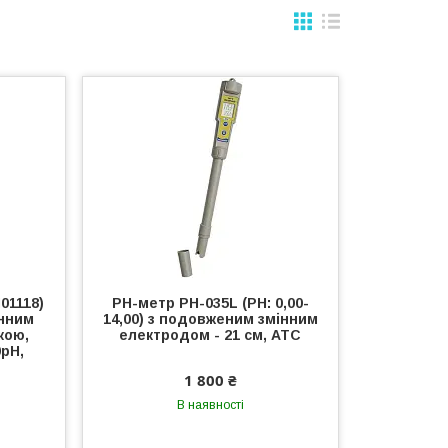
01118)
РН-метр PH-035L (РН: 0,00-
інним
14,00) з подовженим змінним
кою,
електродом - 21 см, АТС
0рН,
1 800 ₴
В наявності