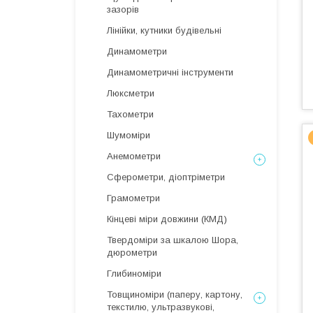
зазорів
Лінійки, кутники будівельні
Динамометри
Динамометричні інструменти
Люксметри
Тахометри
Шумоміри
Анемометри
Сферометри, діоптріметри
Грамометри
Кінцеві міри довжини (КМД)
Твердоміри за шкалою Шора,
дюрометри
Глибиноміри
Товщиноміри (паперу, картону,
текстилю, ультразвукові,