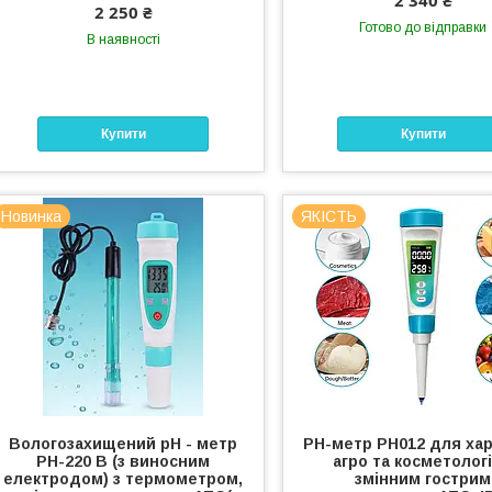
2 250 ₴
Готово до відправки
В наявності
Купити
Купити
Новинка
ЯКІСТЬ
Вологозахищений рН - метр
PH-метр PH012 для хар
РН-220 В (з виносним
агро та косметології
електродом) з термометром,
змінним гострим