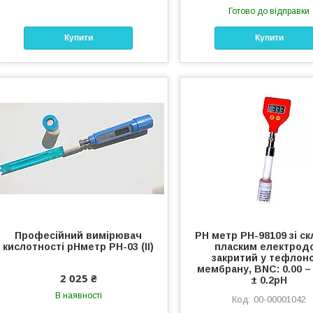
Готово до відправки
Купити
Купити
Професійний вимірювач
РН метр РН-98109 зі с
кислотності рНметр РН-03 (II)
пласким електрод
закритий у тефлон
мембрану, BNC: 0.00 – 
2 025 ₴
± 0.2pH
В наявності
00-00001042