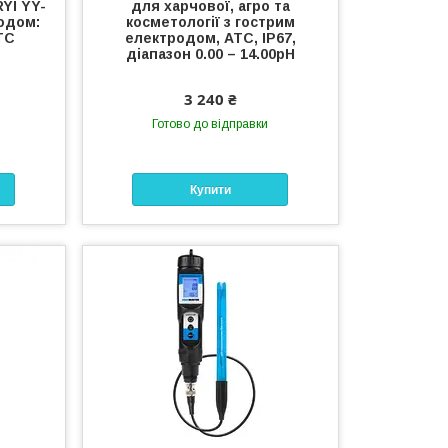
RYI YY-
для харчової, агро та
родом:
косметології з гострим
АТС
електродом, ATC, IP67,
діапазон 0.00 – 14.00pH
3 240 ₴
Готово до відправки
Купити