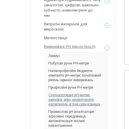
(аналогові, цифрові, важільно-
зубчасті), комплектуючі до
них
Витратні матеріали для
мікроскопії
Метеостанції
Вимірювачі РН (кислотності)
Лакмус
Побутові ручні РН-метри
Напівпрофесійні бюджетні
компактні pH-метри: початковий
рівень скринінг вимірювань
Професійні ручні РН-метри
Спеціалізовані pH-метри:
харчова, агро, косметологія;
напівтверді, в'язкі середовища
Промислові рН аналізатори :
агресивні середовища,
автоматизація, великі
навантаження