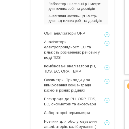
Лабораторні настільні pH-метри:
для точних робіт та дослідів
Аналітичні настільні pH-метри:
для над точних робіт та дослідів
ОВП аналізатори ORP
Аналізатори
електропровідності EC та
кількість розчинених речовин у
воді TDS
Комбіновані аналізатори pH,
TDS, EC, ORP, TEMP
Оксиметри: Прилади для
вимірювання концентрації
кисню в різних рідинах
Електроди до PH, ORP, TDS,
EC, оксиметрів та аксесуари
Лабораторні термометри
Розчини для обслуговування
аналізаторів: калібрування (