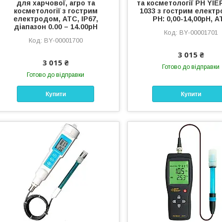
для харчової, агро та
та косметології PH YIE
косметології з гострим
1033 з гострим елект
електродом, ATC, IP67,
PH: 0,00-14,00pH, 
діапазон 0.00 – 14.00pH
BY-00001701
BY-00001700
3 015 ₴
3 015 ₴
Готово до відправки
Готово до відправки
Купити
Купити