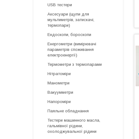
USB тестери
Аксесуари (щупи для
мультиметрів, затискачі,
термопари)
Ендоскопи, бороскопи
Енергометри (вимірювачі
параметрів споживання
електроенергії)
Термометри з термопарами
Нітратоміри
Манометри
Вакуумметри
Напороміри
Паяльне обладнання
Тестери машинного масла,
гальмівної рідини,
охолоджувальної рідини