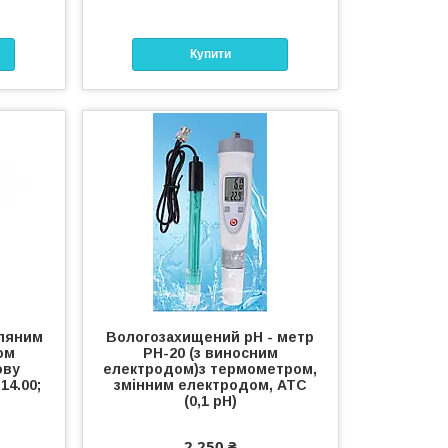
Купити
кляним
Вологозахищений рН - метр
ом
РН-20 (з виносним
ову
електродом)з термометром,
14.00;
змінним електродом, АТС
(0,1 рН)
2 250 ₴