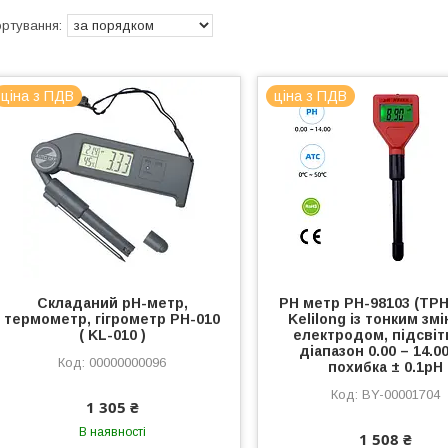
ціна з ПДВ
ціна з ПДВ
Складаний pH-метр,
PH метр PH-98103 (TPH
термометр, гігрометр PH-010
Kelilong із тонким зм
( KL-010 )
електродом, підсвіт
діапазон 0.00 – 14.0
00000000096
похибка ± 0.1pH
BY-00001704
1 305 ₴
В наявності
1 508 ₴