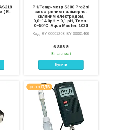
AS218
PH/Temp-метр S300 Pro2 зі
 ( E-
загостреним полімерно-
скляним електродом,
0,0~14,0рН;± 0,1 рН, Темп.:
0~50°C, Aqua Master. 1030
BY-00001208; BY-00001409
6 885 ₴
В наявності
Купити
ціна з ПДВ