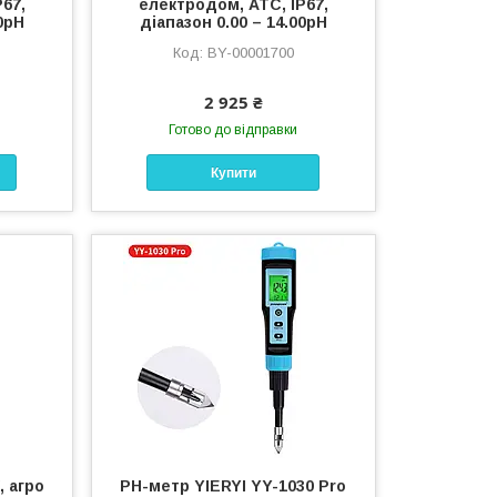
67,
електродом, ATC, IP67,
0pH
діапазон 0.00 – 14.00pH
BY-00001700
2 925 ₴
Готово до відправки
Купити
, агро
PH-метр YIERYI YY-1030 Pro