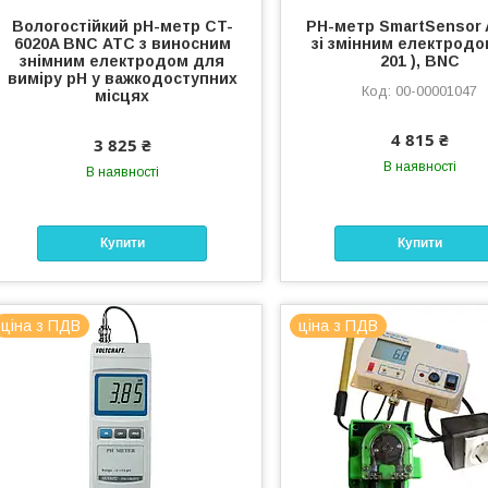
Вологостійкий рН-метр CT-
PH-метр SmartSensor 
6020A BNC АТС з виносним
зі змінним електродом
знімним електродом для
201 ), BNC
виміру рН у важкодоступних
00-00001047
місцях
4 815 ₴
3 825 ₴
В наявності
В наявності
Купити
Купити
ціна з ПДВ
ціна з ПДВ