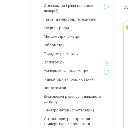
Далекоміри і рівні (цифрові,
лазерні)
Газові детектори, течешукачі
Осцилографи
Мегаометри, ометри
Віброметри
Твердоміри металу
Вологоміри
Амперметри, вольтметри
Індикатори випромінювання
Частотоміри
Вимірювачі рівня супутникового
сигналу
Пенетрометри (фрутестери)
Даталогери, реєстратори
температури та вологості