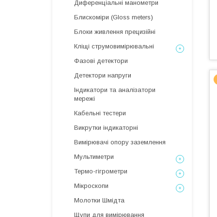
Диференціальні манометри
Блискоміри (Gloss meters)
Блоки живлення прецизійні
Кліщі струмовимірювальні
Фазові детектори
Детектори напруги
Індикатори та аналізатори
мережі
Кабельні тестери
Викрутки індикаторні
Вимірювачі опору заземлення
Мультиметри
Термо-гігрометри
Мікроскопи
Молотки Шмідта
Щупи для вимірювання