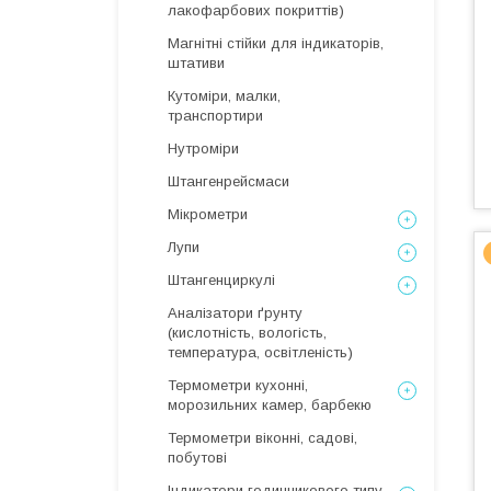
лакофарбових покриттів)
Магнітні стійки для індикаторів,
штативи
Кутоміри, малки,
транспортири
Нутроміри
Штангенрейсмаси
Мікрометри
Лупи
Штангенциркулі
Аналізатори ґрунту
(кислотність, вологість,
температура, освітленість)
Термометри кухонні,
морозильних камер, барбекю
Термометри віконні, садові,
побутові
Індикатори годинникового типу