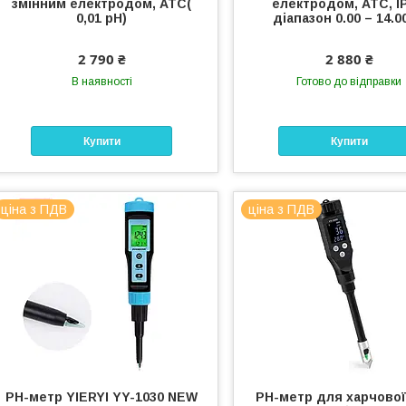
змінним електродом, АТС(
електродом, ATC, IP
0,01 рН)
діапазон 0.00 – 14.0
2 790 ₴
2 880 ₴
В наявності
Готово до відправки
Купити
Купити
ціна з ПДВ
ціна з ПДВ
PH-метр YIERYI YY-1030 NEW
PH-метр для харчової