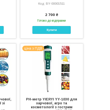
BY-00001511
2 700 ₴
Готово до відправки
Купити
ціна з ПДВ
чової,
PH-метр YIERYI YY-1030 для
 зі
харчової, агро та
косметології з гострим