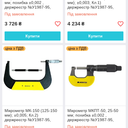
мм; похибка ±0,002 ,
мм); ±0,003; Кл.1)
держреєстр №У1987-95,
держреєстр №У1987-95,
Україна
Україна МІКРОТЕХ (Україна)
Під замовлення
Під замовлення
3 726
4 234
₴
₴
Купити
Купити
ціна з ПДВ
ціна з ПДВ
Мікрометр МК-150 (125-150
Мікрометр МКПТ-50, 25-50
мм); ±0,005; Кл.2)
мм; похибка ±0,002 ,
держреєстр №У1987-95,
держреєстр №У1987-95,
Україна МІКРОТЕХ (Україна)
Україна
Під замовлення
Під замовлення