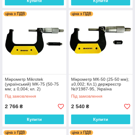
Купити
Купити
ціна з ПДВ
ціна з ПДВ
Мікрометр Mikrotek
Мікрометр МК-50 (25-50 мм);
(український) MK-75 (50-75
±0,002; Кл.1) держреєстр
мм; ± 0,004; кл. 2)
№У1987-95, Україна
держреєстр №У1987-95,
МІКРОТЕХ (Україна)
Під замовлення
Під замовлення
Україна
2 766
2 540
₴
₴
Купити
Купити
ціна з ПДВ
ціна з ПДВ