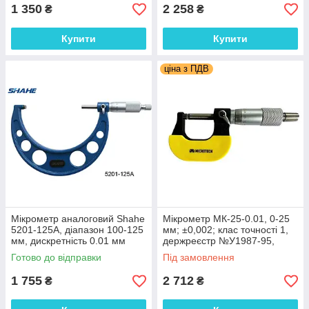
1 350
2 258
₴
₴
Купити
Купити
ціна з ПДВ
Мікрометр аналоговий Shahe
Мікрометр МК-25-0.01, 0-25
5201-125A, діапазон 100-125
мм; ±0,002; клас точності 1,
мм, дискретність 0.01 мм
держреєстр №У1987-95,
Україна
Готово до відправки
Під замовлення
1 755
2 712
₴
₴