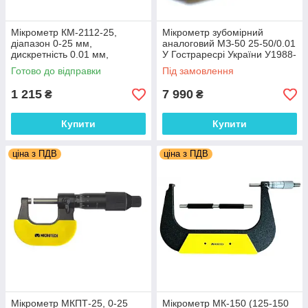
Мікрометр КМ-2112-25,
Мікрометр зубомірний
діапазон 0-25 мм,
аналоговий МЗ-50 25-50/0.01
дискретність 0.01 мм,
У Гостраресрі України У1988-
похибка +/- 0,004 мм
05. МІКРОТЕХ (Україна)
Готово до відправки
Під замовлення
1 215
7 990
₴
₴
Купити
Купити
ціна з ПДВ
ціна з ПДВ
Мікрометр МКПТ-25, 0-25
Мікрометр МК-150 (125-150