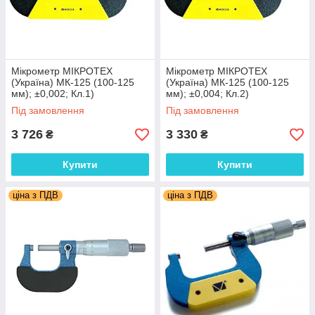
Мікрометр МІКРОТЕХ
Мікрометр МІКРОТЕХ
(Україна) МК-125 (100-125
(Україна) МК-125 (100-125
мм); ±0,002; Кл.1)
мм); ±0,004; Кл.2)
держреєстр №У1987-95,
держреєстр №У1987-95,
Під замовлення
Під замовлення
Україна
Україна
3 726
3 330
₴
₴
Купити
Купити
ціна з ПДВ
ціна з ПДВ