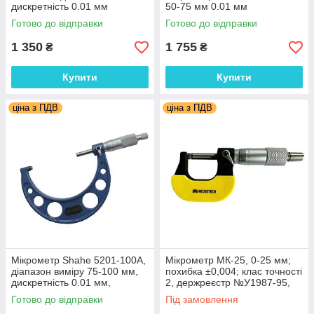
дискретність 0.01 мм
50-75 мм 0.01 мм
Готово до відправки
Готово до відправки
1 350
1 755
₴
₴
Купити
Купити
ціна з ПДВ
ціна з ПДВ
Мікрометр Shahe 5201-100A,
Мікрометр МК-25, 0-25 мм;
діапазон виміру 75-100 мм,
похибка ±0,004; клас точності
дискретність 0.01 мм,
2, держреєстр №У1987-95,
похибка +/- 0,005 мм
Україна
Готово до відправки
Під замовлення