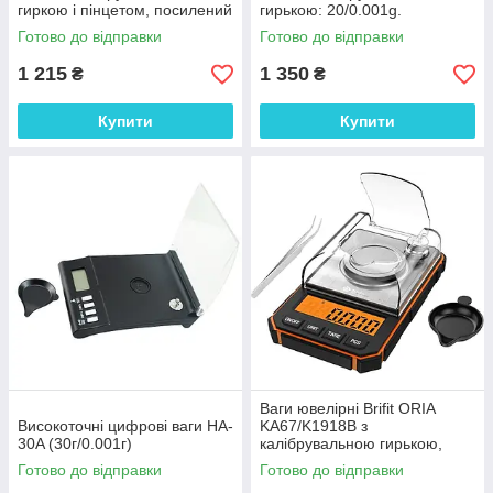
гиркою і пінцетом, посилений
гирькою: 20/0.001g.
корпус, діапазон 20/0.001г.
Німеччина-Китай
Готово до відправки
Готово до відправки
Німеччина-Китай
1 215
1 350
₴
₴
Купити
Купити
Ваги ювелірні Brifit ORIA
Високоточні цифрові ваги HA-
KA67/K1918B з
30A (30г/0.001г)
калібрувальною гирькою,
посилений корпус: 50/0.001
Готово до відправки
Готово до відправки
g. Німеччина-Китай