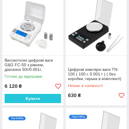
Високоточні цифрові ваги
G&G FC-50 з рівнем,
діапазон 50г/0.001г,
Цифрові ювелірні ваги TN-
живлення від мережі та
100 ( 100 г, 0.001 г ) ( без
Готово до відправки
батарейок, Німеччина-Китай
коробки, гирька в комплекті)
6 120
Немає в наявності
₴
630
₴
Купити