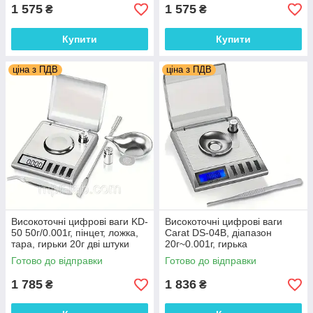
1 575
1 575
₴
₴
Купити
Купити
ціна з ПДВ
ціна з ПДВ
Високоточні цифрові ваги KD-
Високоточні цифрові ваги
50 50г/0.001г, пінцет, ложка,
Carat DS-04B, діапазон
тара, гирьки 20г дві штуки
20г~0.001г, гирька
калібрувальна, пінцет, тара,
Готово до відправки
Готово до відправки
чохол шкіряний
1 785
1 836
₴
₴