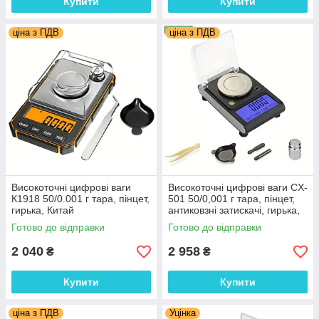
Купити
Купити
ціна з ПДВ
ціна з ПДВ
Високоточні цифрові ваги
Високоточні цифрові ваги CX-
К1918 50/0.001 г тара, пінцет,
501 50/0,001 г тара, пінцет,
гирька, Китай
антиковзні затискачі, гирька,
живлення від мережі і
Готово до відправки
Готово до відправки
батарейок, Китай
2 040
2 958
₴
₴
Купити
Купити
ціна з ПДВ
Уцінка