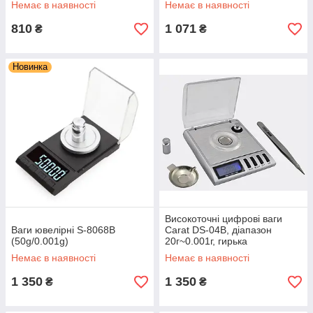
Немає в наявності
Немає в наявності
50/0.001 g. Німеччина-Китай
810
1 071
₴
₴
Новинка
Високоточні цифрові ваги
Ваги ювелірні S-8068B
Carat DS-04B, діапазон
(50g/0.001g)
20г~0.001г, гирька
калібрувальна, пінцет, тара,
Немає в наявності
Немає в наявності
чохол шкіряний
1 350
1 350
₴
₴