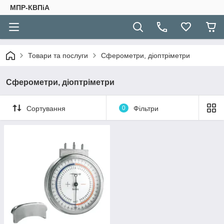
МПР-КВПіА
Товари та послуги
Сферометри, діоптріметри
Сферометри, діоптріметри
Сортування
0
Фільтри