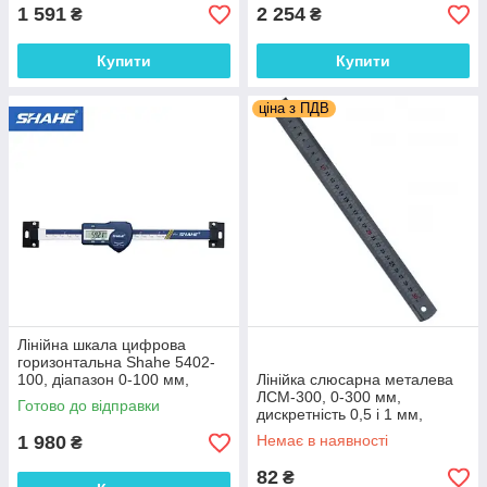
1 591
2 254
₴
₴
Купити
Купити
ціна з ПДВ
Лінійна шкала цифрова
горизонтальна Shahe 5402-
100, діапазон 0-100 мм,
Лінійка слюсарна металева
роздільна здатність 0,01 мм,
ЛСМ-300, 0-300 мм,
Готово до відправки
IP54
дискретність 0,5 і 1 мм,
Україна.
1 980
Немає в наявності
₴
82
₴