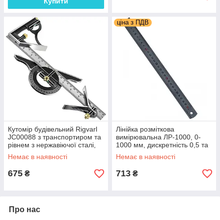
Купити
ціна з ПДВ
Кутомір будівельний Rigvarl
Лінійка розміткова
JC00088 з транспортиром та
вимірювальна ЛР-1000, 0-
рівнем з нержавіючої сталі,
1000 мм, дискретність 0,5 та
довжина 300 мм
1 мм, ±0,20, Україна
Немає в наявності
Немає в наявності
675
713
₴
₴
Про нас