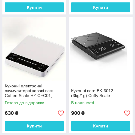
Купити
Купити
Кухонні електронні
акумуляторні кавові ваги
Кухонні ваги EK-6012
Coffee Scale HY-CFC01,
(3kg/1g) Coffy Scale
2000г/0.1г, з силіконовою
Готово до відправки
В наявності
накладкою
630
900
₴
₴
Купити
Купити