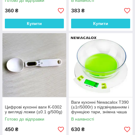
Готово до відправки
В наявності
360
383
₴
₴
Купити
Купити
Ваги кухонні Newacalox T390
Цифрові кухонні ваги K-0302
(±1г/5000г) з підсвічуванням і
у вигляді ложки (±0.1 g/500g)
функцією тари, знімна чаша
Готово до відправки
В наявності
450
630
₴
₴