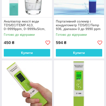
Аналізатор якості води
Портативний солемір і
TDS/EC/TEMP A13,
кондуктометр TDS/EC/Temp
0~9999ppm, 0~9999uS/cm,
936, діапазон 0 до 9990 ppm
0~60℃ (точність +/- 2%)
/ 0 ~ 19,99 мс/см
Готово до відправки
Готово до відправки
450
594
₴
₴
Купити
Купити