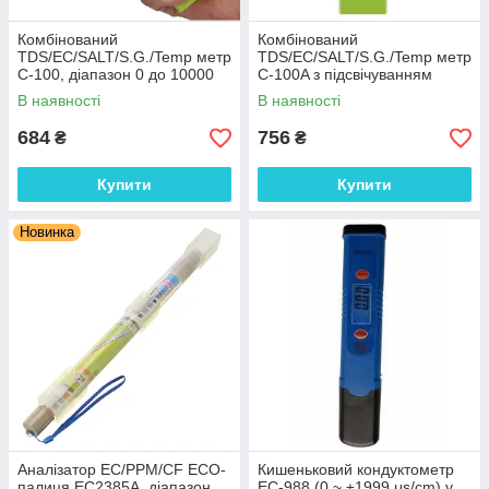
Комбінований
Комбінований
TDS/EC/SALT/S.G./Temp метр
TDS/EC/SALT/S.G./Temp метр
С-100, діапазон 0 до 10000
С-100A з підсвічуванням
µS/см / 0-10000 ppm / 0,00-
В наявності
В наявності
25.00% / 1,000-1,222
684
756
₴
₴
Купити
Купити
Новинка
Аналізатор EC/PPM/CF ECO-
Кишеньковий кондуктометр
палиця EC2385А, діапазон
EC-988 (0 ~ ±1999 μs/cm) у