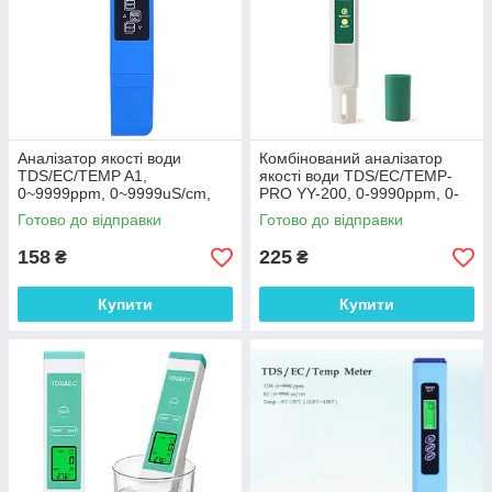
Аналізатор якості води
Комбінований аналізатор
TDS/EC/TEMP A1,
якості води TDS/EC/TEMP-
0~9999ppm, 0~9999uS/cm,
PRO YY-200, 0-9990ppm, 0-
0.1~60℃ (точність +/- 2%),
9990uS/cm, +/- 2%
Готово до відправки
Готово до відправки
ATC
158
225
₴
₴
Купити
Купити