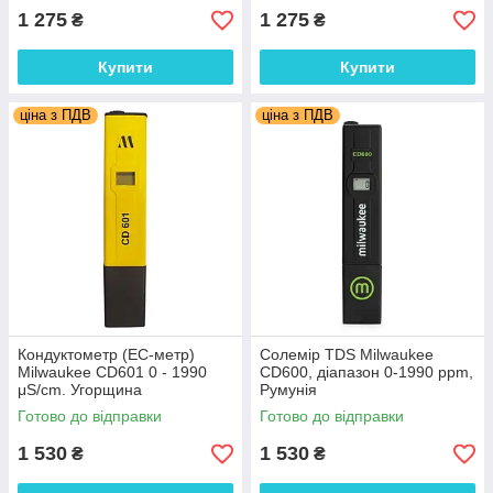
1 275
1 275
₴
₴
Купити
Купити
ціна з ПДВ
ціна з ПДВ
Кондуктометр (EC-метр)
Солемір TDS Milwaukee
Milwaukee CD601 0 - 1990
CD600, діапазон 0-1990 ppm,
μS/cm. Угорщина
Румунія
Готово до відправки
Готово до відправки
1 530
1 530
₴
₴