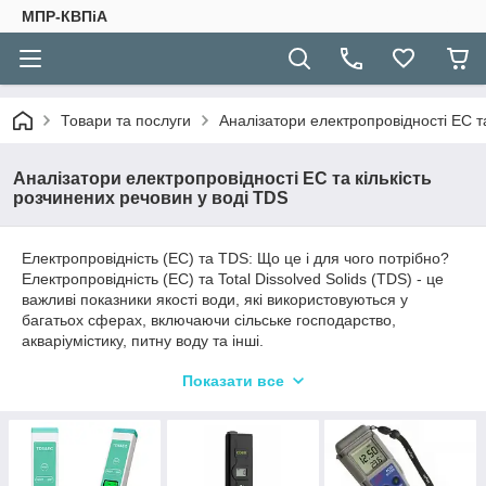
МПР-КВПіА
Товари та послуги
Аналізатори електропровідності EC та
Аналізатори електропровідності EC та кількість
розчинених речовин у воді TDS
Електропровідність (EC) та TDS: Що це і для чого потрібно?
Електропровідність (EC) та Total Dissolved Solids (TDS) - це
важливі показники якості води, які використовуються у
багатьох сферах, включаючи сільське господарство,
акваріумістику, питну воду та інші.
Показати все
Електропровідність (EC):
Електропровідність визначає здатність розчинених речовин у
воді проводити електричний струм. Цей параметр залежить
від кількості розчинених солей, мінералів та інших речовин у
воді. Вимірюється в µS/cm або ppm.