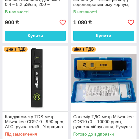
0,4 ~ 5.2 μS/cm; 200 ~
водонепроникному корпусі,
3000ppm; 4 ~ 52CF
АТС
В наявності
В наявності
900
1 080
₴
₴
Купити
Купити
ціна з ПДВ
ціна з ПДВ
Кондуктометр TDS-метр
Солемір ТДС-метр Milwaukee
Milwaukee CD97 0 - 990 ppm,
CD610 (0 – 10000 ppm),
АТС, ручна каліб., Угорщина
ручне калібрування, Румунія
Під замовлення
Готово до відправки