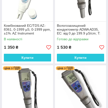
Комбінований EC/TDS AZ-
Вологозахищений
8361, 0-1999 µS, 0-1999 ppm,
кондуктометр ADWA AD35,
±1%. AZ Instrument
EC: від 0 до 199.9 μS/cm; T:
від 0.0 до 60.0°C, АТС,
В наявності
Готово до відправки
автокалібрування
1 350
1 530
₴
₴
Купити
Купити
ціна з ПДВ
ціна з ПДВ