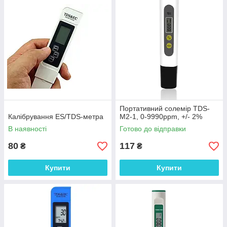
EC та TDS - це важливі параметри, які допомагають
контролювати якість води в різних сферах. Розуміння їх
значення допомагає забезпечити оптимальні умови для
рослин, тварин та людей, які використовують цю воду.
УВАГА!! Електроди не можна зберігати в розчинах для
зберігання електродів! Електроди мають бути сухими і
чистими.
Портативний солемір TDS-
Калібрування ES/TDS-метра
M2-1, 0-9990ppm, +/- 2%
В наявності
Готово до відправки
80
117
₴
₴
Купити
Купити