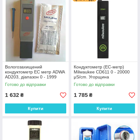
Вологозахищений
Кондуктометр (EC-метр)
кондуктометр EC метр ADWA
Milwaukee CD611 0 - 20000
AD203, діапазон 0 - 1999
μS/cm. Угорщина
μs/cm, АТС, Румунія
Готово до відправки
Готово до відправки
1 632
1 785
₴
₴
Купити
Купити