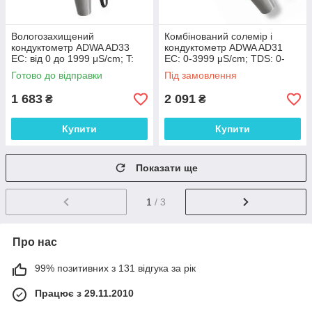
Вологозахищений
Комбінований солемір і
кондуктометр ADWA AD33
кондуктометр ADWA AD31
EC: від 0 до 1999 μS/cm; T:
EC: 0-3999 μS/cm; TDS: 0-
від 0.0 до 60.0°C АТС,
2000 ppm; T: 0.0-60.0°C, АТС,
Готово до відправки
Під замовлення
Румунія
Румунія
1 683
2 091
₴
₴
Купити
Купити
Показати ще
1
/ 3
Про нас
99% позитивних з 131 відгука за рік
Працює з 29.11.2010