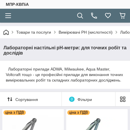
МПР-КВПіА
Товари та послуги
Вимірювачі РН (кислотності)
Лабор
Лабораторні настільні pH-метри: для точних робіт та
дослідів
Лабораторні прилади ADWA, Milwaukee, Aqua Master,
Voltcraft тощо - це професійні прилади для виконання точних
вимірювальних робіт та складних лабораторних досліджень.
Сортування
0
Фільтри
ціна з ПДВ
ціна з ПДВ