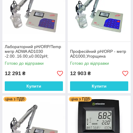
Лабораторний pH/ORP/Temp
метр ADWA AD1030
Професійний pH/ORP - метр
-2.00..16.00;±0.002pH;
AD1000,Угорщина
±2000mV, АТС. Угорщина
Готово до відправки
Готово до відправки
12 291
12 903
₴
₴
Купити
Купити
ціна з ПДВ
ціна з ПДВ