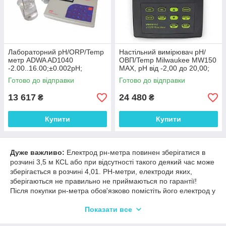
Лабораторний pH/ORP/Temp
Настільний вимірювач pH/
метр ADWA AD1040
ОВП/Temp Milwaukee MW150
-2.00..16.00;±0.002pH;
MAX, pH від -2,00 до 20,00;
±2000mV АТС, Пам'ять 50.
ОВП: ± 2000,0 мВ. Угорщина
Готово до відправки
Готово до відправки
Угорщина
13 617
24 480
₴
₴
Купити
Купити
Дуже важливо:
Електрод рн-метра повинен зберігатися в
розчині 3,5 м КСL або при відсутності такого деякий час може
зберігається в розчині 4,01. РН-метри, електроди яких,
зберігаються не правильно не приймаються по гарантії!
Після покупки рн-метра обов'язково помістіть його електрод у
розчин для зберігання електродів або калібрувальний розчин
Показати все
4,01.