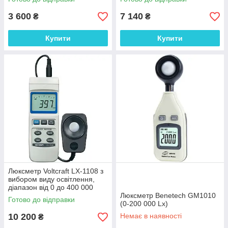
51840 пікселів, Німеччина
3 600
7 140
₴
₴
Купити
Купити
Люксметр Voltcraft LX-1108 з
вибором виду освітлення,
діапазон від 0 до 400 000
Люкс, Німеччина
Люксметр Benetech GM1010
Готово до відправки
(0-200 000 Lx)
10 200
Немає в наявності
₴