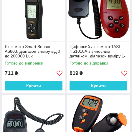
Люксметр Smart Sensor
Цифровий люксметр TASI
AS803, діапазон виміру від 0
HS1010А з виносним
до 200000 Lux
датчиком, діапазон виміру 1-
200000 Lux
Готово до відправки
Готово до відправки
711
819
₴
₴
Купити
Купити