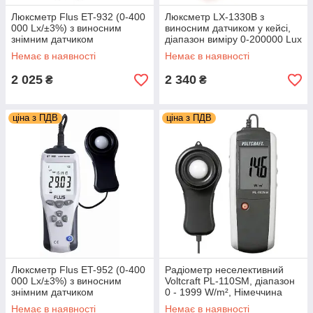
Люксметр Flus ET-932 (0-400
Люксметр LX-1330B з
000 Lx/±3%) з виносним
виносним датчиком у кейсі,
знімним датчиком
діапазон виміру 0-200000 Lux
Немає в наявності
Немає в наявності
2 025
2 340
₴
₴
ціна з ПДВ
ціна з ПДВ
Люксметр Flus ET-952 (0-400
Радіометр неселективний
000 Lx/±3%) з виносним
Voltcraft PL-110SM, діапазон
знімним датчиком
0 - 1999 W/m², Німеччина
Немає в наявності
Немає в наявності