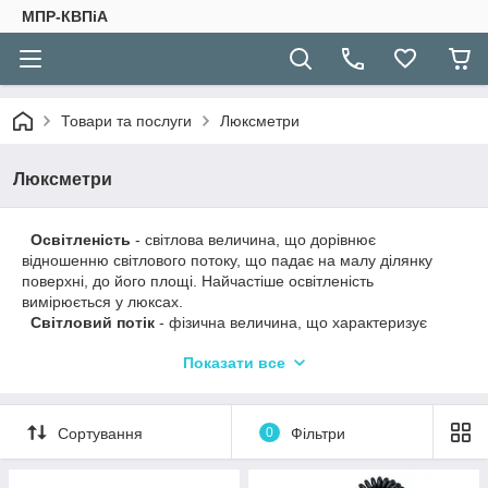
МПР-КВПіА
Товари та послуги
Люксметри
Люксметри
Освітленість
- світлова величина, що дорівнює
відношенню світлового потоку, що падає на малу ділянку
поверхні, до його площі. Найчастіше освітленість
вимірюється у люксах.
Світловий потік
- фізична величина, що характеризує
кількість "світлової" потужності у відповідному потоці
Показати все
випромінювання, де під світловою потужністю розуміється
світлова енергія, що переноситься випромінюванням через
деяку поверхню за одиницю часу. Найчастіше світловий потік
вимірюється у люменах.
Сортування
0
Фільтри
Люкс
(від лат. lux - світло; українське позначення: лк,
міжнародне позначення: lx) - одиниця виміру освітленості в