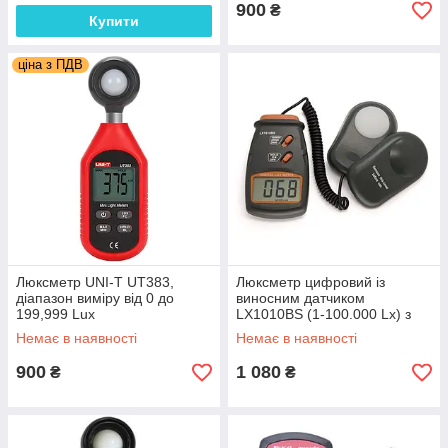
900
₴
Купити
ціна з ПДВ
Люксметр UNI-T UT383,
Люксметр цифровий із
діапазон виміру від 0 до
виносним датчиком
199,999 Lux
LX1010BS (1-100.000 Lx) з
вибором діапазону
Немає в наявності
Немає в наявності
вимірювань
900
1 080
₴
₴