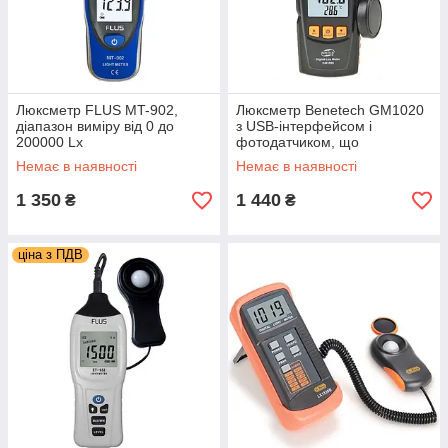
Люксметр FLUS MT-902,
Люксметр Benetech GM1020
діапазон виміру від 0 до
з USB-інтерфейсом і
200000 Lx
фотодатчиком, що
повертається в кейсі,
Немає в наявності
Немає в наявності
діапазон 0-200000 Lx
1 350
1 440
₴
₴
ціна з ПДВ