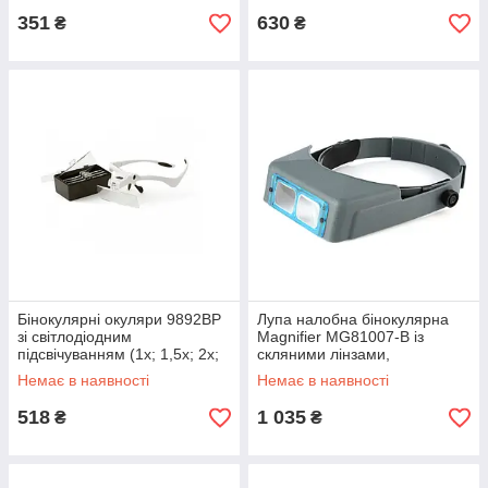
351
630
₴
₴
Бінокулярні окуляри 9892BP
Лупа налобна бінокулярна
зі світлодіодним
Magnifier MG81007-В із
підсвічуванням (1х; 1,5х; 2х;
скляними лінзами,
2,5х; 3,5х)
збільшення 2Х або 3,5Х
Немає в наявності
Немає в наявності
518
1 035
₴
₴