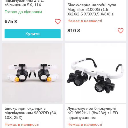
підсвічуванням 2 в 1,
збільшення 5X, 11X
Бінокулярна налобні лупа
Magnifier 81000G (1.5
Готово до відправки
Х/2X/2.5 X/3X/3,5 Х/8X) з
регульованою підсвічуванням
675
Немає в наявності
₴
810
₴
Купити
Бінокулярні окуляри з
Лупа-окуляри бінокулярні
підсвічуванням 9892RD (6Х,
NO.9892H-1 (8x/23x) з LED
10X, 25X)
підсвічуванням
Немає в наявності
Немає в наявності