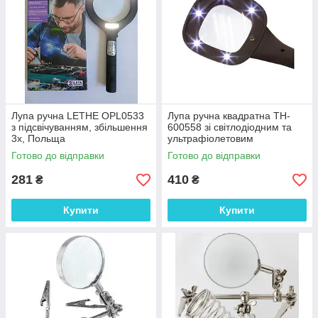
Лупа ручна LETHE OPL0533
Лупа ручна квадратна TH-
з підсвічуванням, збільшення
600558 зі світлодіодним та
3х, Польща
ультрафіолетовим
підсвічуванням, діаметр
Готово до відправки
Готово до відправки
60мм, збільшення 3Х
281
410
₴
₴
Купити
Купити