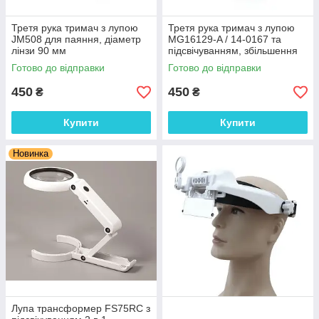
Третя рука тримач з лупою
Третя рука тримач з лупою
JM508 для паяння, діаметр
MG16129-A / 14-0167 та
лінзи 90 мм
підсвічуванням, збільшення
2x Ø90мм + 6x Ø20мм
Готово до відправки
Готово до відправки
450
450
₴
₴
Купити
Купити
Новинка
Лупа трансформер FS75RC з