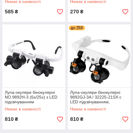
Немає в наявності
Немає в наявності
585
270
₴
₴
до 25X
Лупа-окуляри бінокулярні
Лупа-окуляри бінокулярні
NO.9892H-3 (6x/25x) з LED
9892GJ-3A / 32225-21SX c
підсвічуванням
LED підсвічуванням,
кратність збільшення від 3x
Немає в наявності
Немає в наявності
до 25х
810
810
₴
₴