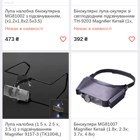
Лупа налобна бінокулярна
Бінокулярні лупа-окуляри зі
MG81002 з підсвічуванням,
світлодіодним підсвічуванням
(x1,2х1,8x2,5х3,5)
ТН-9203 Magnifier Китай (1x,
1,5x, 2x, 2,5x, 3,5)
Немає в наявності
Немає в наявності
473
392
₴
₴
Лупа налобна (1.5 х, 2.5 х,
Бінокуляри MG81007
3.5 х) з підсвічуванням
Magnifier Китай (1.8х; 2.3х;
Magnifier 9157-3 (TK1004L)
3.7х; 4.8х)