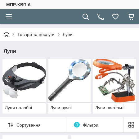
МПР-КВПіА
Товари та послуги
Лупи
Лупи
Лупи налобні
Лупи ручні
Лупи настільні
Сортування
0
Фільтри