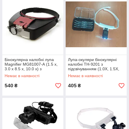
Бінокулярна налобні лупа
Лупа-окуляри бінокулярні
Magnifier MG81007-А (1.5 х,
налобні ТН-9201 з
3.0 х 8.5 х, 10.0 х) з
підсвічуванням (1.0Х, 1.5Х,
регульованою підсвічуванням
2.0Х, 2.5Х, 3.5Х)
Немає в наявності
Немає в наявності
540
405
₴
₴