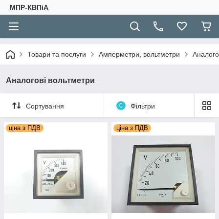
МПР-КВПіА
Товари та послуги
Амперметри, вольтметри
Аналого
Аналогові вольтметри
Сортування
0
Фільтри
ціна з ПДВ
ціна з ПДВ