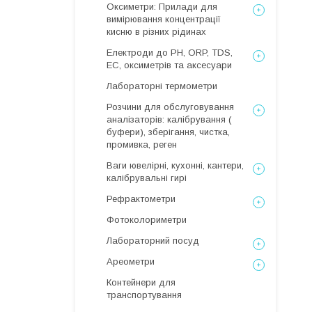
Оксиметри: Прилади для
вимірювання концентрації
кисню в різних рідинах
Електроди до PH, ORP, TDS,
EC, оксиметрів та аксесуари
Лабораторні термометри
Розчини для обслуговування
аналізаторів: калібрування (
буфери), зберігання, чистка,
промивка, реген
Ваги ювелірні, кухонні, кантери,
калібрувальні гирі
Рефрактометри
Фотоколориметри
Лабораторний посуд
Ареометри
Контейнери для
транспортування