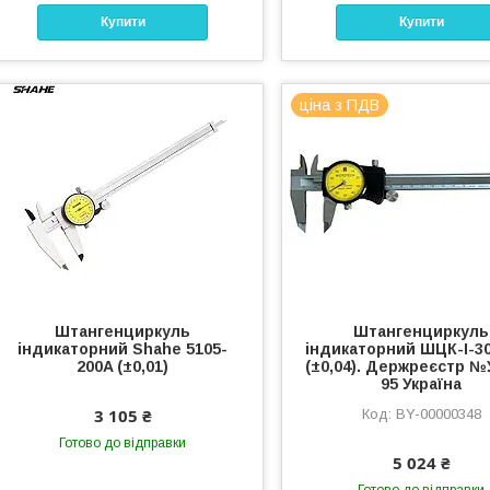
Купити
Купити
ціна з ПДВ
Штангенциркуль
Штангенциркуль
індикаторний Shahe 5105-
індикаторний ШЦК-І-30
200A (±0,01)
(±0,04). Держреєстр №
95 Україна
3 105 ₴
BY-00000348
Готово до відправки
5 024 ₴
Готово до відправки