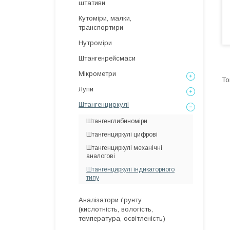
штативи
Кутоміри, малки,
транспортири
Нутроміри
Штангенрейсмаси
Мікрометри
Лупи
Штангенциркулі
Штангенглибиноміри
Штангенциркулі цифрові
Штангенциркулі механічні
аналогові
Штангенциркулі індикаторного
типу
Аналізатори ґрунту
(кислотність, вологість,
температура, освітленість)