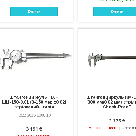
Купити
Купити
Штангенциркуль I.D.F.
Штангенциркуль KM-
ШЦ-150-0,01 (0-150 мм; ±0.02)
(300 мм/0,02 мм) стрі
стрілковий. Італія
Shock-ProoF
3025 1008 10
3 375 ₴
3 191 ₴
Немає в наявності
Оптом і