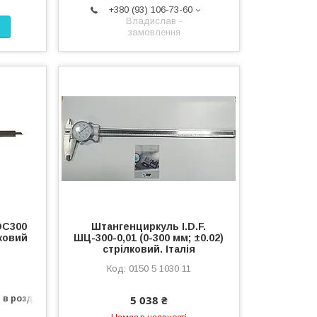
+380 (93) 106-73-60
Владислав -
замовлення
DC300
Штангенциркуль I.D.F.
лковий
ШЦ-300-0,01 (0-300 мм; ±0.02)
стрілковий. Італія
0150 5 1030 11
5 038 ₴
 в роздріб