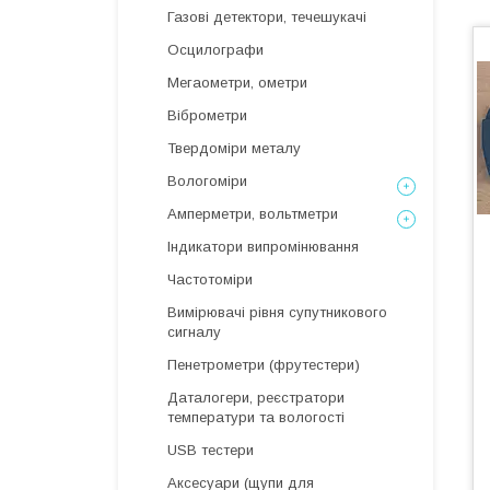
Газові детектори, течешукачі
Осцилографи
Мегаометри, ометри
Віброметри
Твердоміри металу
Вологоміри
Амперметри, вольтметри
Індикатори випромінювання
Частотоміри
Вимірювачі рівня супутникового
сигналу
Пенетрометри (фрутестери)
Даталогери, реєстратори
температури та вологості
USB тестери
Аксесуари (щупи для