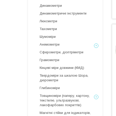
Динамометри
Динамометричні інструменти
Люксметри
Тахометри
Шумоміри
Анемометри
Сферометри, діоптріметри
Грамометри
Кінцеві міри довжини (КМД)
Твердоміри за шкалою Шора,
дюрометри
Глибиноміри
Товщиноміри (паперу, картону,
текстилю, ультразвукові,
лакофарбових покриттів)
Магнітні стійки для індикаторів,