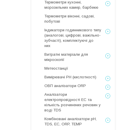
Термометри кухонні,
морозильних камер, барбекю
Термометри віконні, садові,
побутові
Індикатори годинникового типу
(аналогові, цифрові, важільно-
зубчасті), комплектуючі до
них
Витратні матеріали для
мікроскопії
Метеостанції
Вимірювачі РН (кислотності)
ОВП аналізатори ORP
Аналізатори
електропровідності EC та
кількість розчинених речовин у
воді TDS
Комбіновані аналізатори pH,
TDS, EC, ORP, TEMP