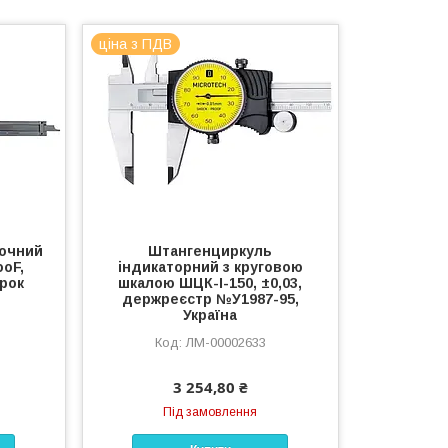
ціна з ПДВ
лочний
Штангенциркуль
oF,
індикаторний з круговою
крок
шкалою ШЦК-І-150, ±0,03,
держреєстр №У1987-95,
Україна
ЛМ-00002633
3 254,80 ₴
Під замовлення