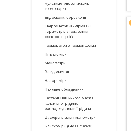
мультиметрів, затискачі,
термопари)
Ендоскопи, бороскопи
Енергометри (вимірювачі
параметрів споживання
електроенергії)
Термометри з термопарами
Нітратоміри
Манометри
Вакуумметри
Напороміри
Паяльне обладнання
Тестери машинного масла,
гальмівної рідини,
охолоджувальної рідини
Диференціальні манометри
Блискоміри (Gloss meters)