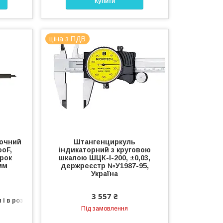
Купити
ціна з ПДВ
лочний
Штангенциркуль
oF,
індикаторний з круговою
крок
шкалою ШЦК-І-200, ±0,03,
мм
держреєстр №У1987-95,
Україна
3 557 ₴
 і в роздріб
Під замовлення