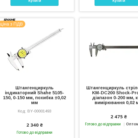
Купити
Купити
ціна з ПДВ
Штангенциркуль
Штангенциркуль стрі
індикаторний Shahe 5105-
KM-DC200 Shock-Pro
150, 0-150 мм, похибка ±0,02
діапазон 0-200 мм, 
мм
вимірювання 0,02 
BY-00001493
2 475 ₴
2 340 ₴
Готово до відправки
Оптом
Готово до відправки