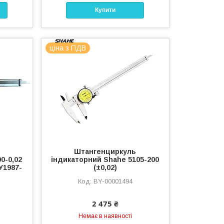
Купити
ціна з ПДВ
Штангенциркуль
0-0,02
індикаторний Shahe 5105-200
У1987-
(±0,02)
BY-00001494
2 475 ₴
Немає в наявності