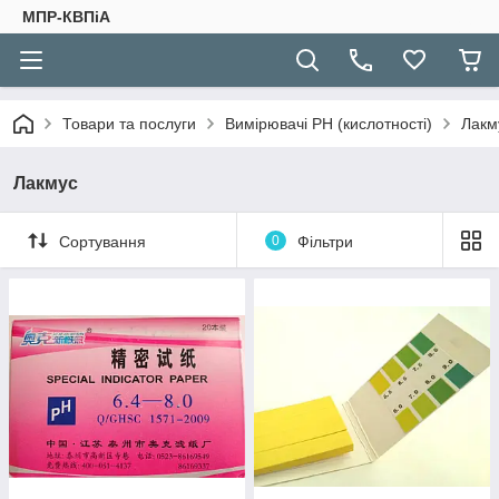
МПР-КВПіА
Товари та послуги
Вимірювачі РН (кислотності)
Лакм
Лакмус
Сортування
0
Фільтри