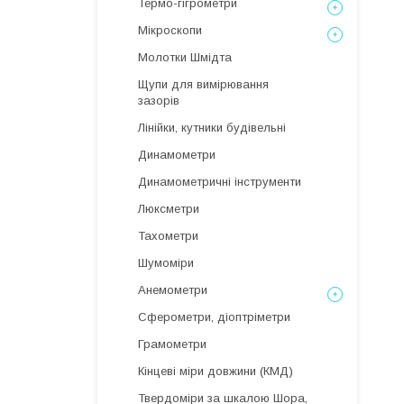
Термо-гігрометри
Мікроскопи
Молотки Шмідта
Щупи для вимірювання
зазорів
Лінійки, кутники будівельні
Динамометри
Динамометричні інструменти
Люксметри
Тахометри
Шумоміри
Анемометри
Сферометри, діоптріметри
Грамометри
Кінцеві міри довжини (КМД)
Твердоміри за шкалою Шора,