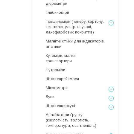
дюрометри
Глибиноміри
Товщиноміри (паперу, картону,
текстилю, ультразвукові,
лакофарбових покриттів)
Магнітні стійки для індикаторів,
штативи
Кутоміри, малки,
транспортири
Нутроміри
Штангенрейсмаси
Мікрометри
Лупи
Штангенциркулі
Аналізатори ґрунту
(кислотність, вологість,
температура, освітленість)