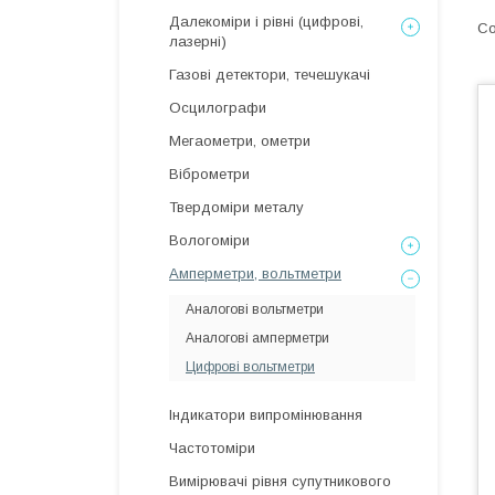
Далекоміри і рівні (цифрові,
лазерні)
Газові детектори, течешукачі
Осцилографи
Мегаометри, ометри
Віброметри
Твердоміри металу
Вологоміри
Амперметри, вольтметри
Аналогові вольтметри
Аналогові амперметри
Цифрові вольтметри
Індикатори випромінювання
Частотоміри
Вимірювачі рівня супутникового