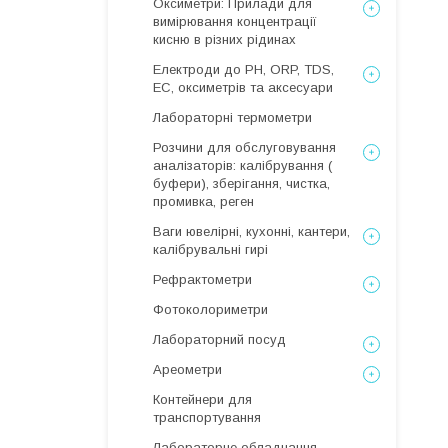
Оксиметри: Прилади для
вимірювання концентрації
кисню в різних рідинах
Електроди до PH, ORP, TDS,
EC, оксиметрів та аксесуари
Лабораторні термометри
Розчини для обслуговування
аналізаторів: калібрування (
буфери), зберігання, чистка,
промивка, реген
Ваги ювелірні, кухонні, кантери,
калібрувальні гирі
Рефрактометри
Фотоколориметри
Лабораторний посуд
Ареометри
Контейнери для
транспортування
Лабораторне обладнання