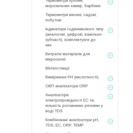
Термометри кухонні,
морозильних камер, барбекю
Термометри віконні, садові,
побутові
Індикатори годинникового типу
(аналогові, цифрові, важільно-
зубчасті), комплектуючі до
них
Витратні матеріали для
мікроскопії
Метеостанції
Вимірювачі РН (кислотності)
ОВП аналізатори ORP
Аналізатори
електропровідності EC та
кількість розчинених речовин у
воді TDS
Комбіновані аналізатори pH,
TDS, EC, ORP, TEMP