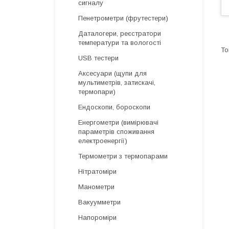
сигналу
Пенетрометри (фрутестери)
Даталогери, реєстратори
температури та вологості
USB тестери
Аксесуари (щупи для
мультиметрів, затискачі,
термопари)
Ендоскопи, бороскопи
Енергометри (вимірювачі
параметрів споживання
електроенергії)
Термометри з термопарами
Нітратоміри
Манометри
Вакуумметри
Напороміри