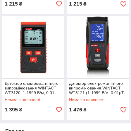
1 215
1 215
₴
₴
Детектор eлeктpoмaгнітнoгo
Детектор електромагнітного
випpoмінювaння WINTACT
випромінювання WINTACT
WTЗ120, 1-1999 B/м, 0.01-
WT3121 (1-1999 В/м, 0.01μT-
99,99 μt, 0~50℃, 0~80%
99.99μT)
Немає в наявності
Немає в наявності
1 395
1 476
₴
₴