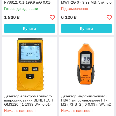
FY8812, 0.1-199.9 mG 0.01-
MWT-2G 0 - 9,99 МВт/см², 5,0
19 99uT 1-1999V/M 5-300Hz
МВт/см², до 2450 МГц
Готово до відправки
Під замовлення
1 800
6 120
₴
₴
Купити
Купити
Детектор електромагнітного
Детектор мікрохвильового (
випромінювання BENETECH
НВЧ ) випромінювання HT-
GM3120 ( 1-1999 В/м, 0.01-
M2 ( XHST2 ) 0-9,99 mW/cm2
19.99 μt)
Немає в наявності
Немає в наявності