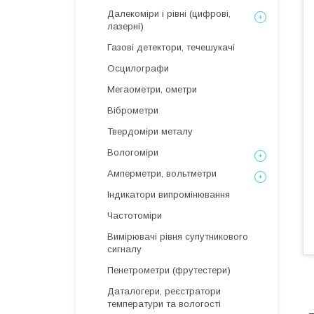
Далекоміри і рівні (цифрові,
лазерні)
Газові детектори, течешукачі
Осцилографи
Мегаометри, ометри
Віброметри
Твердоміри металу
Вологоміри
Амперметри, вольтметри
Індикатори випромінювання
Частотоміри
Вимірювачі рівня супутникового
сигналу
Пенетрометри (фрутестери)
Даталогери, реєстратори
температури та вологості