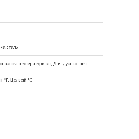
ча сталь
рювання температури їжі, Для духової печі
т °F, Цельсій °C