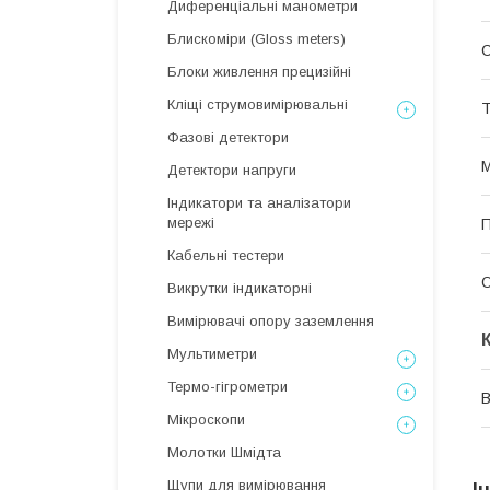
Диференціальні манометри
Блискоміри (Gloss meters)
Блоки живлення прецизійні
Кліщі струмовимірювальні
Т
Фазові детектори
М
Детектори напруги
Індикатори та аналізатори
мережі
П
Кабельні тестери
О
Викрутки індикаторні
Вимірювачі опору заземлення
Мультиметри
Термо-гігрометри
В
Мікроскопи
Молотки Шмідта
Щупи для вимірювання
І