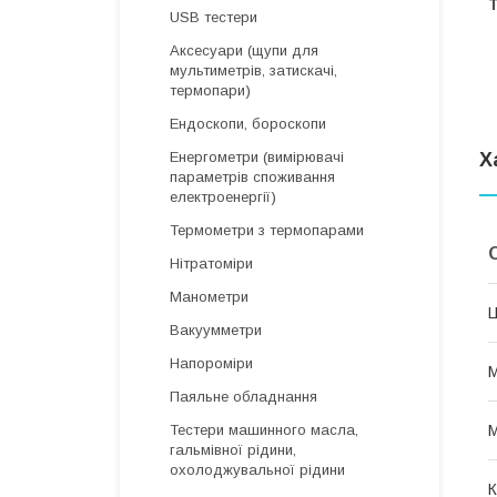
Т
USB тестери
Аксесуари (щупи для
мультиметрів, затискачі,
термопари)
Ендоскопи, бороскопи
Х
Енергометри (вимірювачі
параметрів споживання
електроенергії)
Термометри з термопарами
Нітратоміри
Манометри
Ц
Вакуумметри
Напороміри
М
Паяльне обладнання
М
Тестери машинного масла,
гальмівної рідини,
охолоджувальної рідини
К