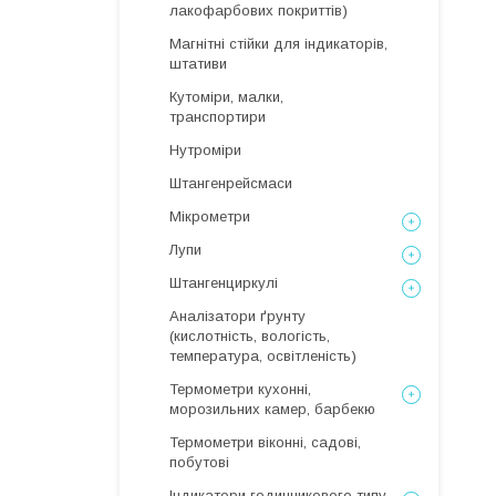
лакофарбових покриттів)
Магнітні стійки для індикаторів,
штативи
Кутоміри, малки,
транспортири
Нутроміри
Штангенрейсмаси
Мікрометри
Лупи
Штангенциркулі
Аналізатори ґрунту
(кислотність, вологість,
температура, освітленість)
Термометри кухонні,
морозильних камер, барбекю
Термометри віконні, садові,
побутові
Індикатори годинникового типу