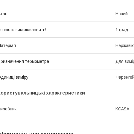
Стан
Новий
очність вимірювання +/-
1 град.
атеріал
Нержавію
ризначення термометра
Для вимі
диниці виміру
Фаренгей
Користувальницькі характеристики
иробник
KCASA
нформація для замовлення