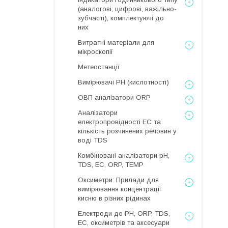
(аналогові, цифрові, важільно-
зубчасті), комплектуючі до
них
Витратні матеріали для
мікроскопії
Метеостанції
Вимірювачі РН (кислотності)
ОВП аналізатори ORP
Аналізатори
електропровідності EC та
кількість розчинених речовин у
воді TDS
Комбіновані аналізатори pH,
TDS, EC, ORP, TEMP
Оксиметри: Прилади для
вимірювання концентрації
кисню в різних рідинах
Електроди до PH, ORP, TDS,
EC, оксиметрів та аксесуари