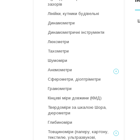
зазорів
Лінійки, кутники будівельні
Ц
Динамометри
Динамометричні інструменти
Люксметри
Тахометри
Шумоміри
Анемометри
Сферометри, діоптріметри
Грамометри
Кінцеві міри довжини (КМД)
Твердоміри за шкалою Шора,
дюрометри
Глибиноміри
Товщиноміри (паперу, картону,
текстилю, ультразвукові,