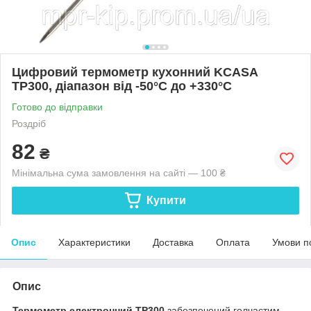
Цифровий термометр кухонний KCASA
TP300, діапазон від -50°C до +330°C
Готово до відправки
Роздріб
82
₴
Мінімальна сума замовлення на сайті — 100 ₴
Купити
Опис
Характеристики
Доставка
Оплата
Умови п
Опис
Термометр електронний TP300
забезпечений голчастим