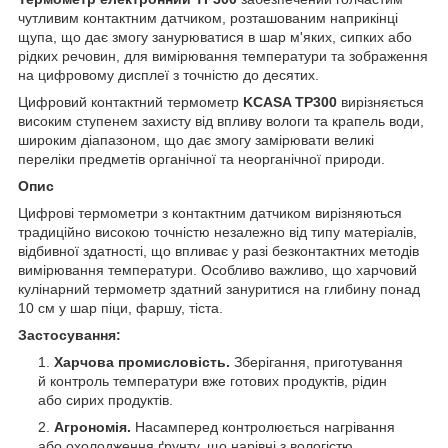
чутливим контактним датчиком, розташованим наприкінці
щупа, що дає змогу занурюватися в шар м'яких, сипких або
рідких речовин, для вимірювання температури та зображення
на цифровому дисплеї з точністю до десятих.
Цифровий контактний термометр
KCASA TP300
вирізняється
високим ступенем захисту від впливу вологи та крапель води,
широким діапазоном, що дає змогу замірювати великі
переліки предметів органічної та неорганічної природи.
Опис
Цифрові термометри з контактним датчиком вирізняються
традиційно високою точністю незалежно від типу матеріалів,
відбивної здатності, що впливає у разі безконтактних методів
вимірювання температури. Особливо важливо, що харчовий
кулінарний термометр здатний зануритися на глибину понад
10 см у шар піци, фаршу, тіста.
Застосування:
Харчова промисловість.
Зберігання, приготування
й контроль температури вже готових продуктів, рідин
або сирих продуктів.
Агрономія.
Насамперед контролюється нагрівання
або охолодження ґрунту, що нарівні з вологістю