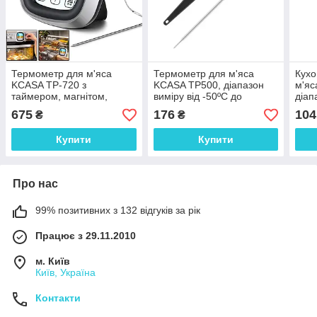
Термометр для м'яса
Термометр для м'яса
Кухо
KCASA TP-720 з
KCASA TP500, діапазон
м'яс
таймером, магнітом,
виміру від -50ºC до
діап
підсвічуванням та 8
+300ºC, похибка ±1ºС
біли
675
176
104
₴
₴
програмами, діапазон
-50°C до +300°C
Купити
Купити
Про нас
99% позитивних з 132 відгуків за рік
Працює з 29.11.2010
м. Київ
Київ, Україна
Контакти