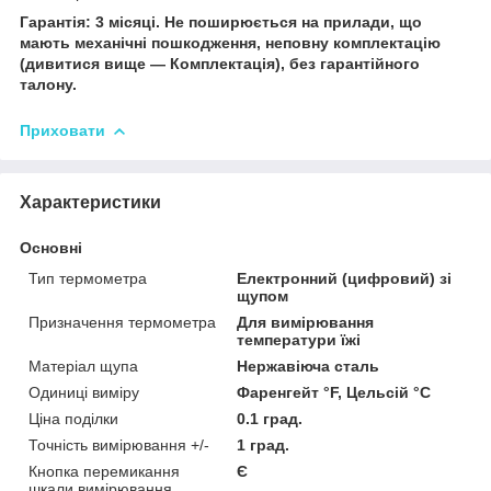
Гарантія: 3 місяці. Не поширюється на прилади, що
мають механічні пошкодження, неповну комплектацію
(дивитися вище — Комплектація), без гарантійного
талону.
Приховати
Характеристики
Основні
Тип термометра
Електронний (цифровий) зі
щупом
Призначення термометра
Для вимірювання
температури їжі
Матеріал щупа
Нержавіюча сталь
Одиниці виміру
Фаренгейт °F, Цельсій °C
Ціна поділки
0.1 град.
Точність вимірювання +/-
1 град.
Кнопка перемикання
Є
шкали вимірювання