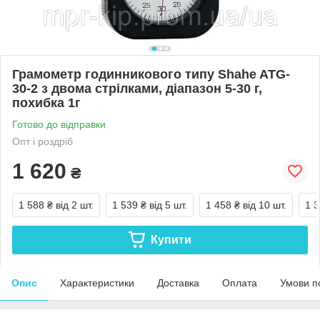
Грамометр годинникового типу Shahe ATG-
30-2 з двома стрілками, діапазон 5-30 г,
похибка 1г
Готово до відправки
Опт і роздріб
1 620
₴
1 588 ₴
від 2 шт.
1 539 ₴
від 5 шт.
1 458 ₴
від 10 шт.
1 3
Купити
Опис
Характеристики
Доставка
Оплата
Умови п