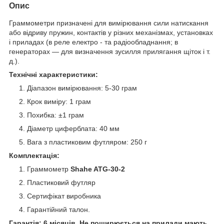
Опис
Граммометри призначені для вимірювання сили натискання
або відриву пружин, контактів у різних механізмах, установках
і приладах (в реле електро - та радіообладнання; в
генераторах — для визначення зусилля прилягання щіток і т.
д.).
Технічні характеристики:
Діапазон вимірювання: 5-30 грам
Крок виміру: 1 грам
Похибка: ±1 грам
Діаметр циферблата: 40 мм
Вага з пластиковим футляром: 250 г
Комплектація:
Граммометр
Shahe ATG-30-2
Пластиковий футляр
Сертифікат виробника
Гарантійний талон.
Гарантія: 6 місяців. Не поширюється на прилади мають