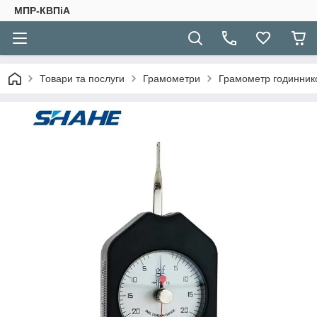
МПР-КВПіА
Товари та послуги
Грамометри
Грамометр годинников