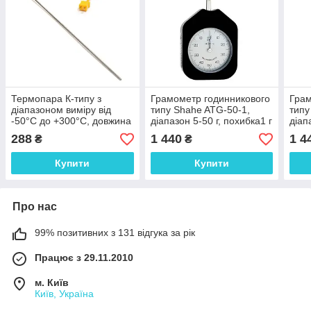
Термопара К-типу з
Грамометр годинникового
Грам
діапазоном виміру від
типу Shahe ATG-50-1,
типу
-50°C до +300°C, довжина
діапазон 5-50 г, похибка1 г
діап
сталевого щупа 30 см,
0,05
288
1 440
1 4
₴
₴
довжина кабелю 1,2м
Купити
Купити
Про нас
99% позитивних з 131 відгука за рік
Працює з 29.11.2010
м. Київ
Київ, Україна