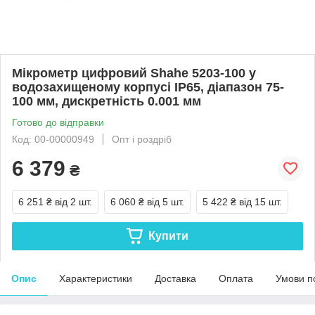
Мікрометр цифровий Shahe 5203-100 у
водозахищеному корпусі IP65, діапазон 75-
100 мм, дискретність 0.001 мм
Готово до відправки
Код: 00-00000949
Опт і роздріб
6 379
₴
6 251 ₴
від 2 шт.
6 060 ₴
від 5 шт.
5 422 ₴
від 15 шт.
Купити
Опис
Характеристики
Доставка
Оплата
Умови п