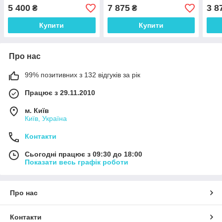
IP65, діапазон 50-75mm,
IP 65, діапазон 75-100 мм,
мета
5 400
7 875
3 8
₴
₴
дискретність 0.001 мм
дискретність 0.001 мм
0 до
0.00
Купити
Купити
Про нас
99% позитивних з 132 відгуків за рік
Працює з 29.11.2010
м. Київ
Київ, Україна
Контакти
Сьогодні працює з 09:30 до 18:00
Показати весь графік роботи
Про нас
Контакти