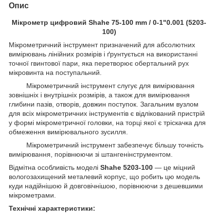
Опис
Мікрометр цифровий Shahe 75-100 mm / 0-1"0.001 (5203-
100)
Мікрометричний інструмент призначений для абсолютних
вимірювань лінійних розмірів і ґрунтується на використанні
точної гвинтової пари, яка перетворює обертальний рух
мікровинта на поступальний.
Мікрометричний інструмент слугує для вимірювання
зовнішніх і внутрішніх розмірів, а також для вимірювання
глибини пазів, отворів, довжин поступок. Загальним вузлом
для всіх мікрометричних інструментів є відлікований пристрій
у формі мікрометричної головки, на торці якої є тріскачка для
обмеження вимірювального зусилля.
Мікрометричний інструмент забезпечує більшу точність
вимірювання, порівнюючи зі штангенінструментом.
Відмітна особливість моделі
Shahe 5203-100
— це міцний
вологозахищений металевий корпус, що робить цю модель
куди надійнішою й довговічнішою, порівнюючи з дешевшими
мікрометрами.
Технічні характеристики: