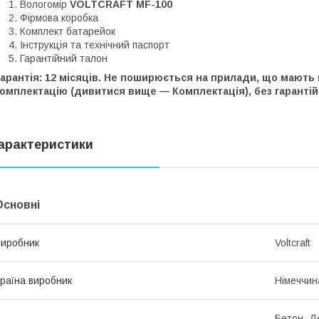
Вологомір
VOLTCRAFT MF-100
Фірмова коробка
Комплект батарейок
Інструкція та технічний паспорт
Гарантійний талон
арантія: 12 місяців. Не поширюється на прилади, що мають
омплектацію (дивитися вище — Комплектація), без гарантій
арактеристики
Основні
иробник
Voltcraft
раїна виробник
Німеччин
Бетон, Д