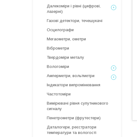
Далекоміри і рівні (цифрові,
лазерні)
Газові детектори, течешукачі
Осцилографи
Мегаометри, ометри
Віброметри
Твердоміри металу
Вологоміри
Амперметри, вольтметри
Індикатори випромінювання
Частотоміри
Вимірювачі рівня супутникового
сигналу
Пенетрометри (фрутестери)
Даталогери, реєстратори
температури та вологості