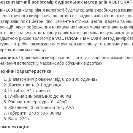
Безконтактний вологомір будівельних матеріалів VOLTCRAFT
MF-100
індикатор рівня вологості будматеріалів виробництва компа
іелектричного вимірювача вологості є швидке визначення рівня воло
атеріалів, як-от бетон, гіпс, цементна стяжка, цегла, дерево та 
ункцій, як-от зображення мінімальних і максимальних значень вим
оточних значень дасть змогу проводити вимірювання у важкодосту
ідмітною рисою вологоміра
VOLTCRAFT MF-100
є метод вимірюва
суває потребу пошкодження структури матеріалу та дає змогу визнач
ерхніх шарів матеріалу.
Важливо:
Пропоновані вимірювання — це так звані безрозмірні роз
начення вологості у масових або об'ємних відсотках!
ехнічні характеристики:
Діапазон вимірювання: від 0 до 100 одиниць
Дискретність: 0.1 одиниця
Похибка: ±1 одиницю
Глибина вимірювання: до 40 мм
Робоча температура: 0...40oС
Живлення: 3 батарейки типу ААА
Габарити: 240 x 60 x 30 мм
Вага: 220 г
Комплектація: