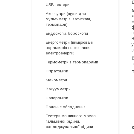
USB тестери
Аксесуари (щупи для
д
мультиметрів, затискачі,
м
термопари)
ф
п
Ендоскопи, бороскопи
В
Енергометри (вимірювачі
у
параметрів споживання
в
електроенергії)
Термометри з термопарами
з
Нітратоміри
Т
Манометри
Вакуумметри
Напороміри
Паяльне обладнання
Тестери машинного масла,
гальмівної рідини,
охолоджувальної рідини