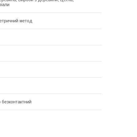
іали
етричний метод
р безконтактний