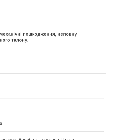
 механічні пошкодження, неповну
ного талону.
а
еревина, Вироби з деревини, Цегла,