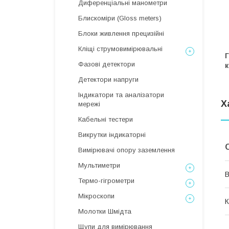
Диференціальні манометри
Блискоміри (Gloss meters)
Блоки живлення прецизійні
Кліщі струмовимірювальні
Г
Фазові детектори
к
Детектори напруги
Індикатори та аналізатори
Х
мережі
Кабельні тестери
Викрутки індикаторні
Вимірювачі опору заземлення
Мультиметри
В
Термо-гігрометри
Мікроскопи
К
Молотки Шмідта
Щупи для вимірювання