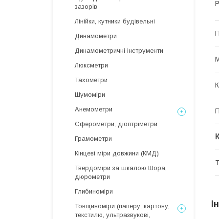
Р
зазорів
Лінійки, кутники будівельні
П
Динамометри
Динамометричні інструменти
М
Люксметри
Тахометри
К
Шумоміри
Анемометри
П
Сферометри, діоптріметри
Грамометри
Кінцеві міри довжини (КМД)
Т
Твердоміри за шкалою Шора,
дюрометри
Глибиноміри
І
Товщиноміри (паперу, картону,
текстилю, ультразвукові,