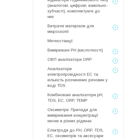
(аналогові, цифрові, важільно-
зубчасті), комплектуючі до
них
Витратні матеріали для
мікроскопії
Метеостанції
Вимірювачі РН (кислотності)
ОВП аналізатори ORP
Аналізатори
електропровідності EC та
кількість розчинених речовин у
воді TDS
Комбіновані аналізатори pH,
TDS, EC, ORP, TEMP
Оксиметри: Прилади для
вимірювання концентрації
кисню в різних рідинах
Електроди до PH, ORP, TDS,
EC, оксиметрів та аксесуари