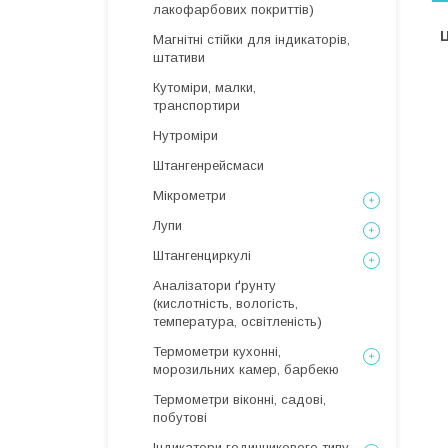
лакофарбових покриттів)
Ц
Магнітні стійки для індикаторів,
штативи
Кутоміри, малки,
транспортири
Нутроміри
Штангенрейсмаси
Мікрометри
Лупи
Штангенциркулі
Аналізатори ґрунту
(кислотність, вологість,
температура, освітленість)
Термометри кухонні,
морозильних камер, барбекю
Термометри віконні, садові,
побутові
Індикатори годинникового типу