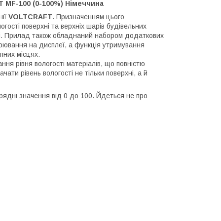
 MF-100 (0-100%) Німеччина
нії
VOLTCRAFT
. Призначенням цього
гості поверхні та верхніх шарів будівельних
інші. Прилад також обладнаний набором додаткових
ірювання на дисплеї, а функція утримування
пних місцях.
ння рівня вологості матеріалів, що повністю
ати рівень вологості не тільки поверхні, а й
рядні значення від 0 до 100. Йдеться не про