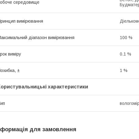
обоче середовище
Будматер
ринцип вимірювання
Діельком
аксимальний діапазон вимірювання
100 %
рок виміру
0.1 %
охибка, ±
1 %
Користувальницькі характеристики
ип
вологомі
нформація для замовлення